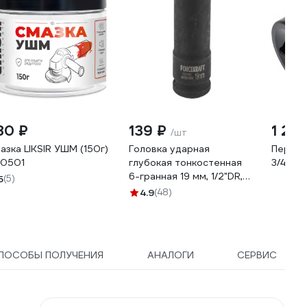
80 ₽
139 ₽
1 251
/шт
азка LIKSIR УШМ (150г)
Головка ударная
Перехо
0501
глубокая тонкостенная
3/4 VA
6-гранная 19 мм, 1/2"DR,
5
(5)
85 мм Forcekraft FK-
4.9
(48)
4458519TH(56092)
ПОСОБЫ ПОЛУЧЕНИЯ
АНАЛОГИ
СЕРВИС