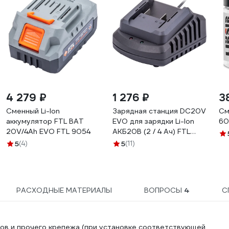
4 279 ₽
1 276 ₽
3
Сменный Li-Ion
Зарядная станция DC20V
См
аккумулятор FTL BAT
EVO для зарядки Li-Ion
60
20V/4Ah EVO FTL 9054
АКБ20В (2 / 4 Ач) FTL
8769
5
(4)
5
(11)
РАСХОДНЫЕ МАТЕРИАЛЫ
ВОПРОСЫ
4
С
лтов и прочего крепежа (при установке соответствующей