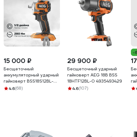
-
15 000 ₽
29 900 ₽
1
Бесщеточный
Бесщеточный ударный
Бе
аккумуляторный ударный
гайковерт AEG 18В BSS
ак
гайковерт BSS18S12BL-0
18HTF12BL-0 4935493429
га
AEG 4935472279
R1
4.6
(68)
4.6
(107)