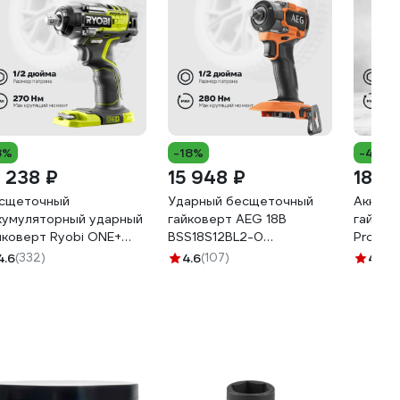
8%
-18%
-45%
7 238 ₽
15 948 ₽
18 1
сщеточный
Ударный бесщеточный
Аккуму
кумуляторный ударный
гайковерт AEG 18В
гайков
йковерт Ryobi ONE+
BSS18S12BL2-0
Profes
8iW7-0 5133004220
4935480060
4.6
(332)
4.6
(107)
4.6
(4