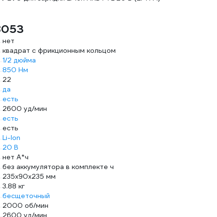
8053
нет
квадрат с фрикционным кольцом
1/2 дюйма
850 Нм
22
да
есть
2600 уд/мин
есть
есть
Li-Ion
20 В
нет А*ч
без аккумулятора в комплекте ч
235х90х235 мм
3.88 кг
бесщеточный
2000 об/мин
2600 уд/мин