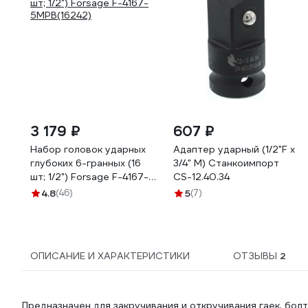
3 179 ₽
607 ₽
Набор головок ударных
Адаптер ударный (1/2"F х
глубоких 6-гранных (16
3/4" M) Станкоимпорт
шт; 1/2") Forsage F-4167-
CS-12.40.34
5MPB(16242)
4.8
(46)
5
(7)
ОПИСАНИЕ И ХАРАКТЕРИСТИКИ
ОТЗЫВЫ
2
Предназначен для закручивания и откручивания гаек, бо