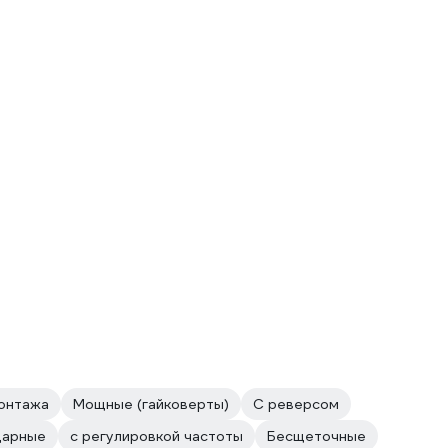
онтажа
Мощные (гайковерты)
С реверсом
дарные
с регулировкой частоты
Бесщеточные