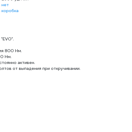
нет
коробка
"EVO".
ия 800 Нм.
0 Нм.
стоянно активен.
лтов от выпадения при откручивании.