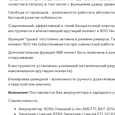
оснастки в патрон), в том числе с функциями удара, срыв
Свобода от проводов - возможность работать абсолютно
бытовой розетки поблизости.
Современный, эффективный и тихий бесщеточный электр
инструмента и впечатляющий крутящий момент в 800 Нм.
Функция "срыва" постоянно активна в режиме реверса. 
момент 900 Нм (обеспечивается при совместной работе с
Дополнительная функция ABR может быть включена в реж
откручивании.
В инструменте установлен усиленный металлический ред
максимальном крутящем моменте).
Блокировка шпинделя - возможность ручного дозатягива
отвёрткой или ключом).
Внимание!
Поставляется без аккумулятора и зарядного у
Совместимость:
Аккумулятор: 9054 Сменный Li-Ion АКБ FTL BAT 20V/4
Зарядная станция: 8769 Зарядная станция FTL DC20V