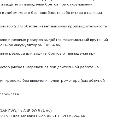
а и защиты от выпадения болтов при откручивании.
 в любом месте без надобности заботиться о наличии
омотор 20 В обеспечивает высокую производительность
Также в режиме реверса выдаётся максимальный крутящий
 Li-Ion аккумулятором EVO 4 Ач).
име реверса для защиты болтов от выпадения при
уктор (может нагреваться при длительной работе на
ния крепежа без включения электромотора (как обычной
стройства.
Ah EVO, 1 х АКБ 20 В (4 Ач);
 EVO для зарядки Li-Ion АКБ FTL 20 В (2/4 Ач)