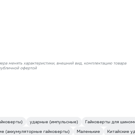
лера менять характеристики, внешний вид, комплектацию товара
 публичной офертой
айковерты)
ударные (импульсные)
Гайковерты для шином
ие (аккумуляторные гайковерты)
Маленькие
Китайские у