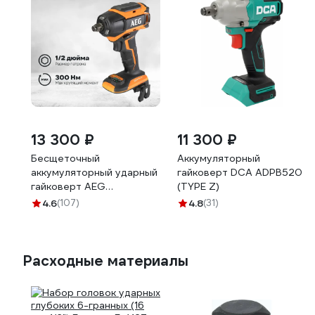
13 300 ₽
11 300 ₽
Бесщеточный
Аккумуляторный
аккумуляторный ударный
гайковерт DCA ADPB520
гайковерт AEG
(TYPE Z)
BSS18C12ZB6-0
4.6
(107)
4.8
(31)
4935472012
Расходные материалы