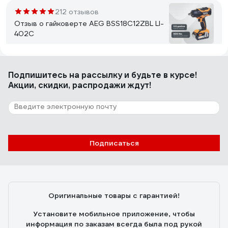
кейсе.
212 отзывов
Отзыв о гайковерте AEG BSS18C12ZBL LI-
402C
Алексей
18.05.2019
Подпишитесь
на рассылку
и будьте в курсе!
Мощность, регулировка момента, мобильный- нет
Акции, скидки, распродажи ждут!
привязки по месту( розетка, компрессор),
бесщеточный двигатель, пока цена( если сравнить
характеристики с другими адекватными брендами),
гарантия 6 лет от сайта, удобный, хорошая подсветка,
и он очень эргономичный..
1 отзыв
Подписаться
Отзыв о мультипликаторе NORGAU
Антон
02.06.2025
Оригинальные товары с гарантией!
Цена=качество
Установите мобильное приложение, чтобы
информация по заказам всегда была под рукой