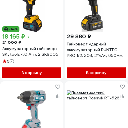
-14%
18 165 ₽
29 880 ₽
21 000 ₽
Гайковерт ударный
Аккумуляторный гайковерт
аккумуляторный RUNTEC
SKytools 4,0 Ач х 2 SK9005
PRO 1/2, 20В, 2*4Ач, 650Нм
5
(7)
RT-IW650
В корзину
В корзину