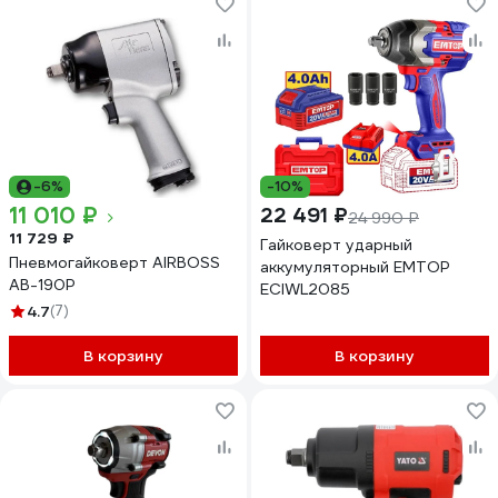
-6%
-10%
11 010 ₽
22 491 ₽
24 990 ₽
11 729 ₽
Гайковерт ударный
Пневмогайковерт AIRBOSS
аккумуляторный EMTOP
AB-190P
ECIWL2085
4.7
(7)
В корзину
В корзину