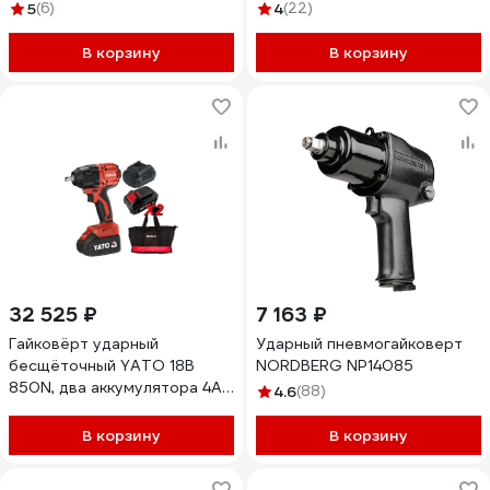
5
(6)
4
(22)
В корзину
В корзину
32 525 ₽
7 163 ₽
Гайковёрт ударный
Ударный пневмогайковерт
бесщёточный YATO 18В
NORDBERG NP14085
850N, два аккумулятора 4AH
4.6
(88)
и зарядное устройство YT-
8277935
В корзину
В корзину