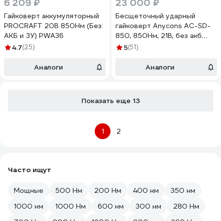
6 209 ₽
23 000 ₽
Гайковерт аккумуляторный
Бесщеточный ударный
PROCRAFT 20В 850Нм (Без
гайковерт Anycons AC-SD-
АКБ и ЗУ) PWA36
850, 850Нм, 21В, без акб
AC-SD8500
4.7
(25)
5
(51)
Аналоги
Аналоги
Показать еще 13
1
2
Часто ищут
Мощные
500 Нм
200 Нм
400 нм
350 нм
1000 нм
1000 Нм
600 нм
300 нм
280 Нм