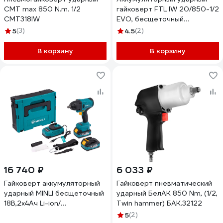
СМТ max 850 N.m. 1/2
гайковерт FTL IW 20/850-1/2
CMT318IW
EVO, бесщеточный
двигатель, 850 Нм, 20 В, без
5
(3)
4.5
(2)
АКБ, без ЗУ, цв. коробка
8053
В корзину
В корзину
16 740 ₽
6 033 ₽
Гайковерт аккумуляторный
Гайковерт пневматический
ударный MINLI бесщеточный
ударный БелАК 850 Nm, (1/2,
18В,2х4Ач Li-ion/
Twin hammer) БАК.32122
1/2патрон,850Нм,кейс,подсв.
5
(2)