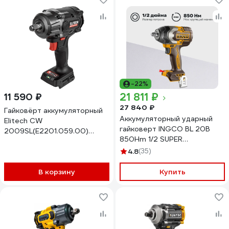
-22%
21 811 ₽
11 590 ₽
27 840 ₽
Гайковёрт аккумуляторный
Аккумуляторный ударный
Elitech CW
гайковерт INGCO BL 20В
2009SL(E2201.059.00)
850Hm 1/2 SUPER
205746
INDUSTRIAL CIWLI2085
4.8
(35)
В корзину
Купить