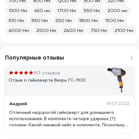
700 Нм
800 Нм
1200 Нм
900 нм
320 Нм
1300 Нм
450 нм
1700 Нм
550 Нм
2000 нм
610 Нм
950 Нм
250 Нм
1800 Нм
1500 Нм
4000 Нм
2500 Нм
2400 Нм
750 Нм
2100 Нм
Популярные отзывы
157 отзывов
Отзыв о гайковерте Вихрь ГС-1100
Андрей
19.07.2022
Отличный недорогой гайковерт для домашнего
использования. В комплекте четыре ударных (?)
головки. Какой-никакой кейс в комплекте. Поскольку
гайковерт - инструмент в гражданской жизни не на
каждый день - удобно хранить его и все шурушки в