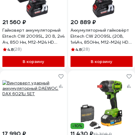
21 560 ₽
20 889 ₽
Гайковерт аккумуляторный
Аккумуляторный гайковёрт
Elitech CW 2009SL, 20 В, 2x4
Elitech CW 2009SL (20В,
Ач, 850 Нм, М12-М24 HD
1х4Ач, 850Нм, М12-М24) HD
205748
205747
4.8
(28)
4.8
(28)
В корзину
В корзину
-10%
17 990 ₽
11 430 ₽
12 708 ₽