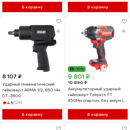
/ DC805
В корзину
В корзину
-10%
9 801 ₽
8 107 ₽
10 890 ₽
Ударный пневматический
Аккумуляторный ударный
гайковерт ARMA 1/2, 850 Нм
гайковерт Felisatti FT
DT-3800
850Нм (картон, без аккум.)
4.5
(126)
1572
В корзину
В корзину