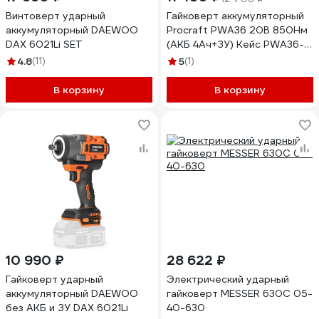
Винтоверт ударный
Гайковерт аккумуляторный
аккумуляторный DAEWOO
Procraft PWA36 20В 850Нм
DAX 6021Li SET
(АКБ 4Ач+ЗУ) Кейс PWA36-
1B-C
4.8
(11)
5
(1)
В корзину
В корзину
10 990 ₽
28 622 ₽
Гайковерт ударный
Электрический ударный
аккумуляторный DAEWOO
гайковерт MESSER 630C 05-
без АКБ и ЗУ DAX 6021Li
40-630