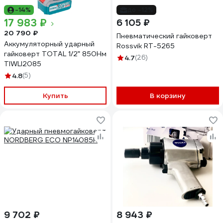
-14%
до -12%
17 983 ₽
6 105 ₽
20 790 ₽
Пневматический гайковерт
Аккумуляторный ударный
Rossvik RT-5265
гайковерт TOTAL 1/2” 850Нм
4.7
(26)
TIWLI2085
4.8
(5)
Купить
В корзину
9 702 ₽
8 943 ₽