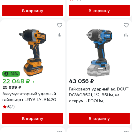
В корзину
В корзину
-15%
22 048 ₽
43 056 ₽
25 939 ₽
Гайковерт ударный ак. DCUT
Аккумуляторный ударный
DCW08521, 1/2, 85Нм, на
гайковерт LEIYA LY-A1420
откруч. -1100Нм,
5
(7)
дв.подсветка, D21, 4 реж.
удар DCW08521-SP2
В корзину
В корзину