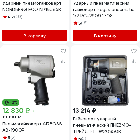
Ударный пневмогайковерт
Ударный пневматический
NORDBERG ECO NP14085K
гайковерт Pegas pneumatic
1/2 PG-2909 1708
4.7
(29)
5
(16)
В корзину
В корзину
-2%
12 830 ₽
13 214 ₽
13 138 ₽
Гайковерт ударный
Пневмогайковерт AIRBOSS
пневматический ПНЕВМО-
AB-1900P
ТРЕЙД PT-IW20850K
5
(5)
5
(5)