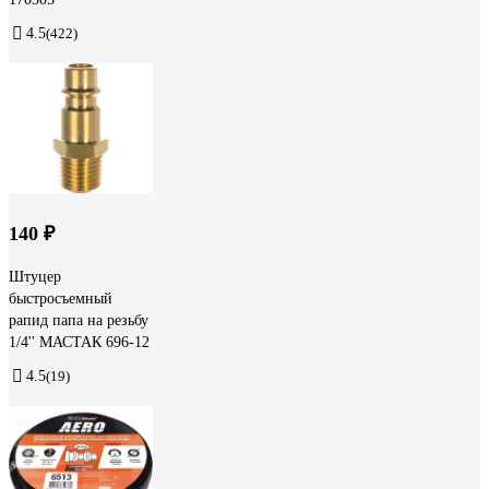
4.5
(422)
140 ₽
Штуцер
быстросъемный
рапид папа на резьбу
1/4'' МАСТАК 696-12
4.5
(19)