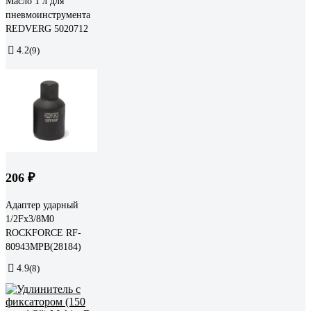
Масло 1 л для
пневмоинструмента
REDVERG 5020712
4.2
(9)
206 ₽
Адаптер ударный
1/2Fх3/8M0
ROCKFORCE RF-
80943MPB(28184)
4.9
(8)