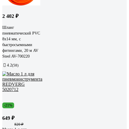
2 402 ₽
Шланг
пневматический PVC
8x14 мм, с
быстросъемными
фитингами, 20 м AV
Steel AV-700220
4.2
(58)
-21%
649 ₽
820 ₽