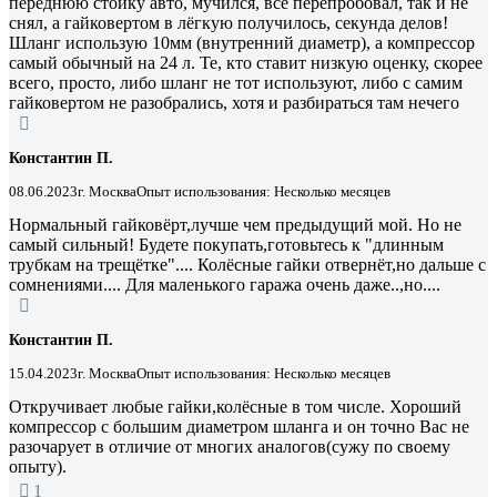
переднюю стойку авто, мучился, все перепробовал, так и не
снял, а гайковертом в лёгкую получилось, секунда делов!
Шланг использую 10мм (внутренний диаметр), а компрессор
самый обычный на 24 л. Те, кто ставит низкую оценку, скорее
всего, просто, либо шланг не тот используют, либо с самим
гайковертом не разобрались, хотя и разбираться там нечего
Константин П.
08.06.2023
г. Москва
Опыт использования: Несколько месяцев
Нормальный гайковёрт,лучше чем предыдущий мой. Но не
самый сильный! Будете покупать,готовьтесь к "длинным
трубкам на трещётке".... Колёсные гайки отвернёт,но дальше с
сомнениями.... Для маленького гаража очень даже..,но....
Константин П.
15.04.2023
г. Москва
Опыт использования: Несколько месяцев
Откручивает любые гайки,колёсные в том числе. Хороший
компрессор с большим диаметром шланга и он точно Вас не
разочарует в отличие от многих аналогов(сужу по своему
опыту).
1