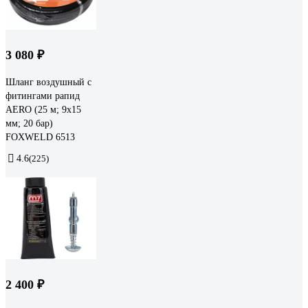
3 080 ₽
Шланг воздушный с
фитингами рапид
AERO (25 м; 9x15
мм; 20 бар)
FOXWELD 6513
4.6
(225)
2 400 ₽