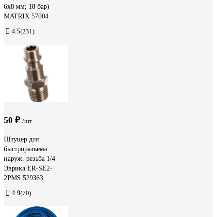
6х8 мм; 18 бар)
MATRIX 57004
4.5
(231)
50 ₽
/шт
Штуцер для
быстроразъема
наруж. резьба 1/4
Эврика ER-SE2-
2PMS 529363
4.9
(70)