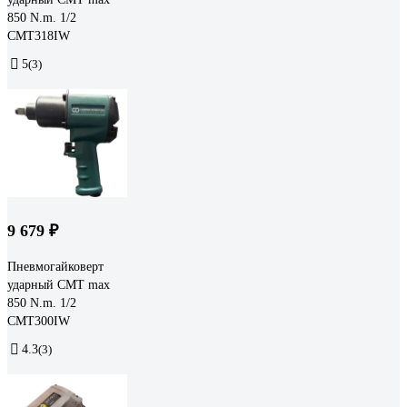
850 N.m. 1/2
CMT318IW
5
(3)
9 679 ₽
Пневмогайковерт
ударный СМТ max
850 N.m. 1/2
CMT300IW
4.3
(3)