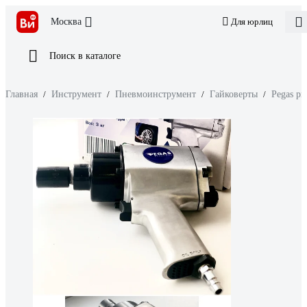
Москва
Для юрлиц
Поиск в каталоге
Главная
/
Инструмент
/
Пневмоинструмент
/
Гайковерты
/
Pegas pn