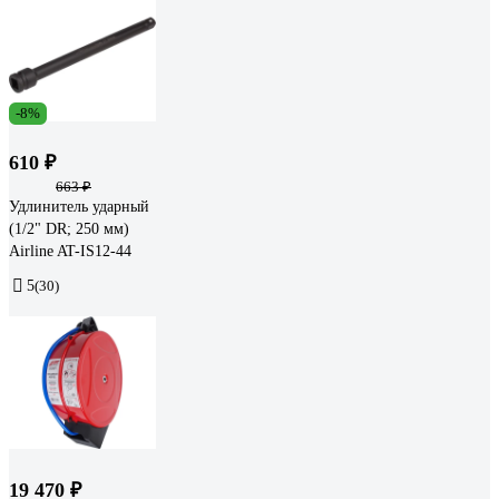
-8%
610 ₽
663 ₽
Удлинитель ударный
(1/2" DR; 250 мм)
Airline AT-IS12-44
5
(30)
19 470 ₽