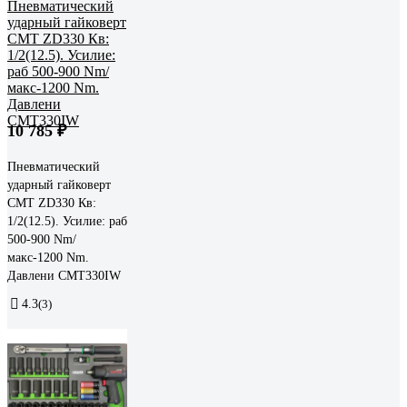
10 785 ₽
Пневматический
ударный гайковерт
СМТ ZD330 Кв:
1/2(12.5). Усилие: раб
500-900 Nm/
макс-1200 Nm.
Давлени CMT330IW
4.3
(3)