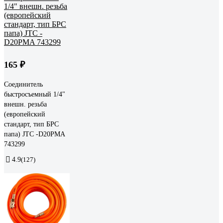
165 ₽
Соединитель
быстросъемный 1/4"
внешн. резьба
(европейский
стандарт, тип БРС
папа) JTC -D20PMA
743299
4.9
(127)