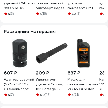
ударный СМТ max
пневматический
ударный
удар
850 N.m. 1/2
гайковерт Pegas
гайковерт СМТ
гайк
CMT318IW
pneumatic 1/2 PG-
ZD330 Кв:
ZD28
5
(3)
5
(16)
4.3
(3)
4.
2909 1708
1/2(12.5). Усилие:
1/2(1
раб 500-900 Nm/
раб 
макс-1200 Nm.
макс
Расходные материалы
Давлени
CMT
CMT330IW
607 ₽
209 ₽
637 ₽
287
Адаптер ударный
Удлинитель
Масло для
Кард
(1/2"F х 3/4" M)
ударный 125 мм,
пневмоинструмента
1/2D
Станкоимпорт
1/2" Forsage F-
VG 46 1 л NORM
YF-
CS-12.40.34
8044125K(59072)
14-646
8054
5
(7)
4.9
(47)
5
(21)
5
(1