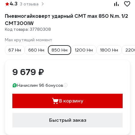
4.3
3 отзыва
Пневмогайковерт ударный СМТ max 850 N.m. 1/2
CMT300IW
Код товара: 37780308
Max крутящий момент
67 Нм
660 Нм
850 Нм
1200 Нм
1800 Нм
220
9 679 ₽
Начислим 96 бонусов
В корзину
Быстрый заказ