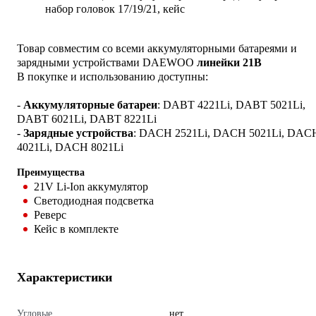
набор головок 17/19/21, кейс
Товар совместим со всеми аккумуляторными батареями и
зарядными устройствами DAEWOO
линейки 21В
В покупке и использованию доступны:
-
Аккумуляторные батареи
: DABT 4221Li, DABT 5021Li,
DABT 6021Li, DABT 8221Li
-
Зарядные устройства
: DACH 2521Li, DACH 5021Li, DAC
4021Li, DACH 8021Li
Преимущества
21V Li-Ion аккумулятор
Светодиодная подсветка
Реверс
Кейс в комплекте
Характеристики
Угловые
нет