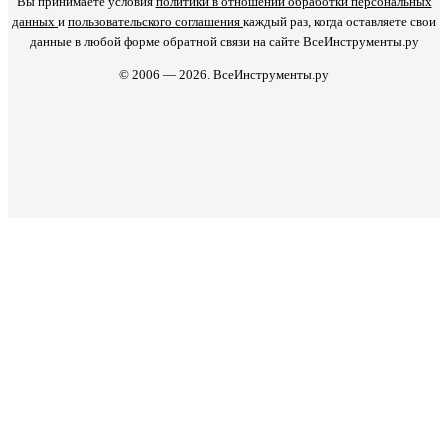
Вы принимаете условия
политики в отношении обработки персональных
данных
и
пользовательского соглашения
каждый раз, когда оставляете свои
данные в любой форме обратной связи на сайте ВсеИнструменты.ру
© 2006 — 2026. ВсеИнструменты.ру