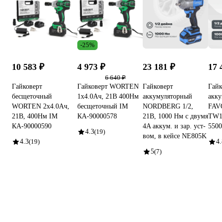
-25%
10 583 ₽
4 973 ₽
23 181 ₽
17 
6 640 ₽
Гайковерт
Гайковерт WORTEN
Гайковерт
Гайк
бесщеточный
1х4.0Ач, 21В 400Нм
аккумуляторный
акк
WORTEN 2x4.0Ач,
бесщеточный IM
NORDBERG 1/2,
FAV
21В, 400Нм IM
КА-90000578
21В, 1000 Нм с двумя
TW1
КА-90000590
4A аккум. и зар. уст-
5500
4.3
(19)
вом, в кейсе NE805K
4.3
(19)
4.
5
(7)