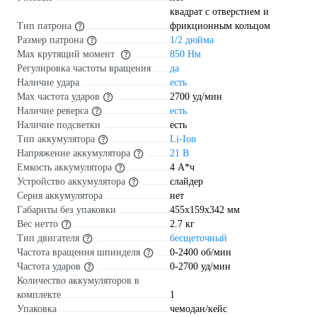
квадрат с отверстием и
Тип патрона
фрикционным кольцом
Размер патрона
1/2 дюйма
Max крутящий момент
850 Нм
Регулировка частоты вращения
да
Наличие удара
есть
Мах частота ударов
2700 уд/мин
Наличие реверса
есть
Наличие подсветки
есть
Тип аккумулятора
Li-Ion
Напряжение аккумулятора
21 В
Емкость аккумулятора
4 А*ч
Устройство аккумулятора
слайдер
Серия аккумулятора
нет
Габариты без упаковки
455х159х342 мм
Вес нетто
2.7 кг
Тип двигателя
бесщеточный
Частота вращения шпинделя
0-2400 об/мин
Частота ударов
0-2700 уд/мин
Количество аккумуляторов в
комплекте
1
Упаковка
чемодан/кейс