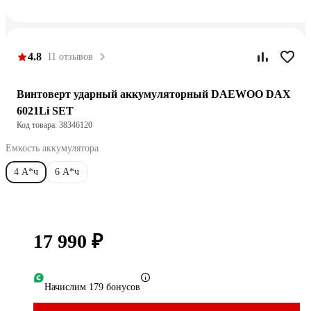
4.8
11 отзывов
Винтоверт ударный аккумуляторный DAEWOO DAX
6021Li SET
Код товара: 38346120
Емкость аккумулятора
4 А*ч
6 А*ч
17 990 ₽
Начислим 179 бонусов