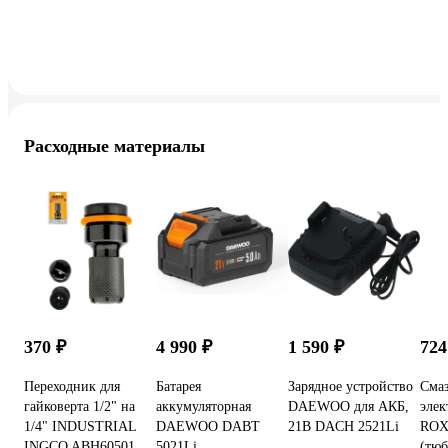
Расходные материалы
370 ₽
4 990 ₽
1 590 ₽
724
Переходник для
Батарея
Зарядное устройство
Смаз
гайковерта 1/2" на
аккумуляторная
DAEWOO для АКБ,
элек
1/4" INDUSTRIAL
DAEWOO DABT
21В DACH 2521Li
ROX
INGCO ABH60501
5021Li
(тюб