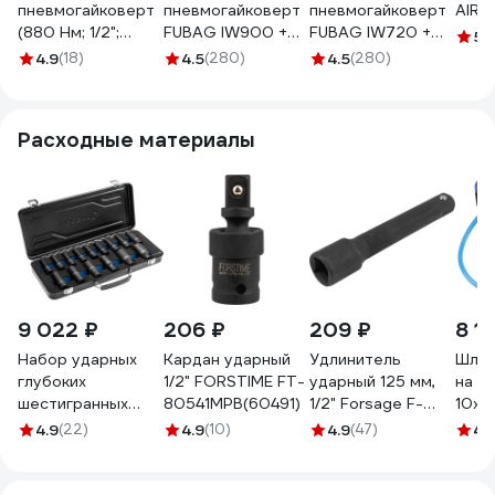
пневмогайковерт
пневмогайковерт
пневмогайковерт
AIRB
(880 Нм; 1/2";
FUBAG IW900 +
FUBAG IW720 +
5
(
кейс) Gigant
набор головок
набор головок
4.9
(18)
4.5
(280)
4.5
(280)
Professional PW
100195
100193
880RKS + набор
головок
Расходные материалы
9 022 ₽
206 ₽
209 ₽
8 11
Набор ударных
Кардан ударный
Удлинитель
Шлан
глубоких
1/2" FORSTIME FT-
ударный 125 мм,
на ка
шестигранных
80541MPB(60491)
1/2" Forsage F-
10x1
головок (15 шт; 1/2;
8044125K(59072)
NORD
4.9
(22)
4.9
(10)
4.9
(47)
4.
CrMo) HOEGERT
10
TECHNIK в кейсе
HT4R049