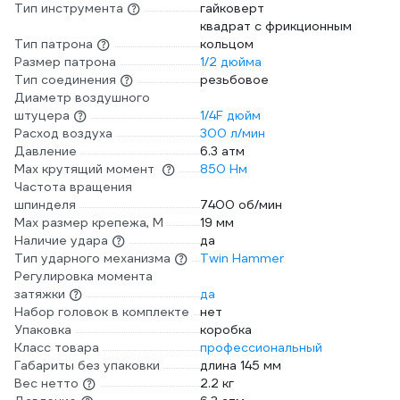
Тип инструмента
гайковерт
квадрат с фрикционным
Тип патрона
кольцом
Размер патрона
1/2 дюйма
Тип соединения
резьбовое
Диаметр воздушного
штуцера
1/4F дюйм
Расход воздуха
300 л/мин
Давление
6.3 атм
Max крутящий момент
850 Нм
Частота вращения
шпинделя
7400 об/мин
Max размер крепежа, М
19 мм
Наличие удара
да
Тип ударного механизма
Twin Hammer
Регулировка момента
затяжки
да
Набор головок в комплекте
нет
Упаковка
коробка
Класс товара
профессиональный
Габариты без упаковки
длина 145 мм
Вес нетто
2.2 кг