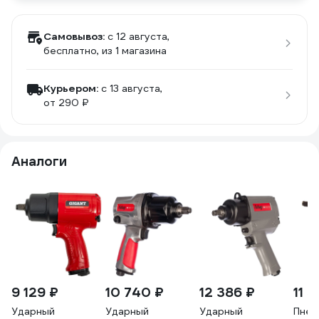
Самовывоз:
c 12 августа,
бесплатно
, из 1 магазина
Курьером:
c 13 августа,
от 290 ₽
Аналоги
9 129 ₽
10 740 ₽
12 386 ₽
11 
Ударный
Ударный
Ударный
Пнев