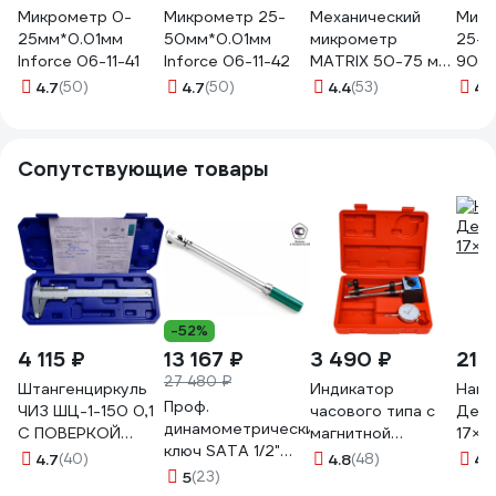
Микрометр 0-
Микрометр 25-
Механический
Микр
25мм*0.01мм
50мм*0.01мм
микрометр
25-1
Inforce 06-11-41
Inforce 06-11-42
MATRIX 50-75 мм
90 G
317755
4.7
(50)
4.7
(50)
4.4
(53)
4.
Сопутствующие товары
-52%
4 115 ₽
13 167 ₽
3 490 ₽
214
27 480 ₽
Штангенциркуль
Индикатор
Наки
Проф.
ЧИЗ ШЦ-1-150 0,1
часового типа с
Дело
динамометрический
С ПОВЕРКОЙ
магнитной
17×1
ключ SATA 1/2"
(ГРСИ № 93922-
стойкой Эврика
4.7
(40)
4.8
(48)
4.
40-200 Нм
24) 011601
5
(23)
(погрешность-0,01мм),
Эталон точности,