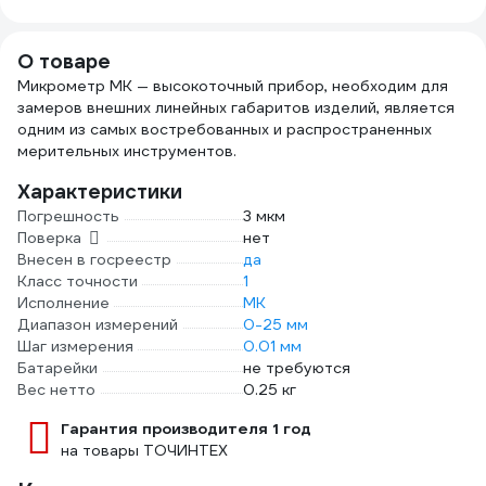
в кейсе ER-86302
внесён в
госреестр СИ.
О товаре
96312
Микрометр МК — высокоточный прибор, необходим для
замеров внешних линейных габаритов изделий, является
одним из самых востребованных и распространенных
мерительных инструментов.
Характеристики
Погрешность
3 мкм
Поверка
нет
Внесен в госреестр
да
Класс точности
1
Исполнение
МК
Диапазон измерений
0-25 мм
Шаг измерения
0.01 мм
Батарейки
не требуются
Вес нетто
0.25 кг
Гарантия производителя 1 год
на товары ТОЧИНТЕХ