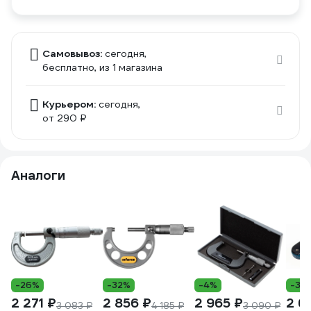
Самовывоз:
сегодня,
бесплатно
, из 1 магазина
Курьером:
сегодня,
от 290 ₽
Аналоги
-26%
-32%
-4%
-39
2 271 ₽
2 856 ₽
2 965 ₽
2 6
3 083 ₽
4 185 ₽
3 090 ₽