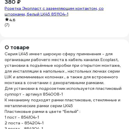
380 ₽
1
Розетка Экопласт с заземляющим контактом, со
16
Из
шторками, белый LK45 851104-1
4.6
(5
(7)
О товаре
Серия LK45 имеет широкую сферу применения - для
организации рабочего места в кабель каналах Ecoplast,
установки в подъёмные коробки при открытом монтаже,
для инсталляции в напольных , настольных лючках серии
LUK и алюминиевых колоннах , а также для встроенного
монтажа в сочетании с декоративными рамками.
Для установки в подрозетник используется пластиковый
суппорт - артикул 854008-1
К механизму подходят рамки пластиковые, стеклянные и
металлические рамки серии LK45
Пластиковые рамки в цвете “Белый” :
1 пост - 854104-1
2 поста - 854204-1
3 поста - 854304-1