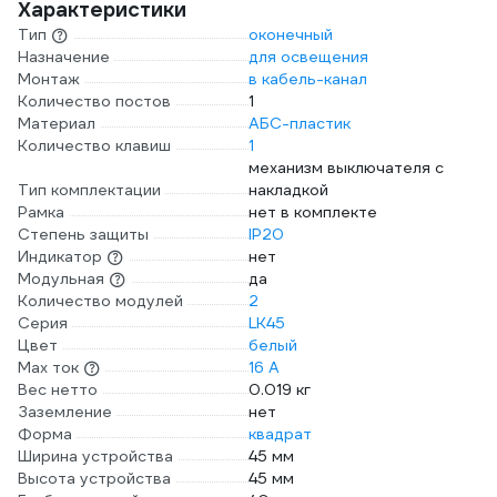
Характеристики
Тип
оконечный
Назначение
для освещения
Монтаж
в кабель-канал
Количество постов
1
Материал
АБС-пластик
Количество клавиш
1
механизм выключателя с
Тип комплектации
накладкой
Рамка
нет в комплекте
Степень защиты
IP20
Индикатор
нет
Модульная
да
Количество модулей
2
Серия
LK45
Цвет
белый
Max ток
16 А
Вес нетто
0.019 кг
Заземление
нет
Форма
квадрат
Ширина устройства
45 мм
Высота устройства
45 мм