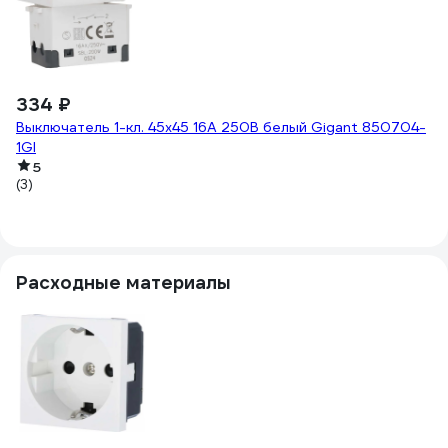
334 ₽
-
1
Выключатель 1-кл. 45х45 16A 250B белый Gigant 850704-
1GI
19
Вы
5
(3)
85
(3
Расходные материалы