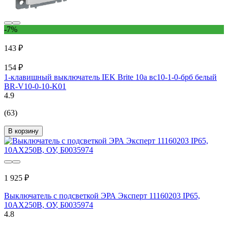
-7%
143 ₽
154 ₽
1-клавишный выключатель IEK Brite 10а вс10-1-0-брб белый
BR-V10-0-10-K01
4.9
(63)
В корзину
1 925 ₽
Выключатель с подсветкой ЭРА Эксперт 11160203 IP65,
10АХ250В, ОУ, Б0035974
4.8