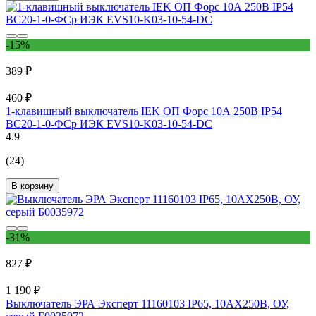
-15%
389 ₽
460 ₽
1-клавишный выключатель IEK ОП Форс 10А 250В IP54
BC20-1-0-ФСр ИЭК EVS10-K03-10-54-DC
4.9
(24)
В корзину
-31%
827 ₽
1 190 ₽
Выключатель ЭРА Эксперт 11160103 IP65, 10АХ250В, ОУ,