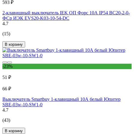
593 ₽
2-клавишный выключатель IEK ОП Форс 10А IP54 ВС20-2-0-
ФСр ИЭК EVS20-K03-10-54-DC
4.7
(15)
В корзину
-23%
51 ₽
66 ₽
Выключатель Smartbuy 1-клавишный 10А белый Юпитер
SBE-03w-10-SW1-0
4.7
(43)
В корзину