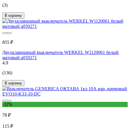
(3)
В корзину
855 ₽
Двухклавишный выключатель WERKEL W1120061 белый
матовый a059271
4.9
(136)
В корзину
-32%
78 ₽
115 ₽