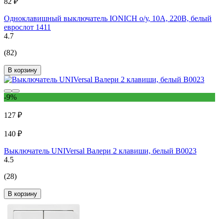
82 ₽
Одноклавишный выключатель IONICH о/у, 10А, 220В, белый
еврослот 1411
4.7
(82)
В корзину
-9%
127 ₽
140 ₽
Выключатель UNIVersal Валери 2 клавиши, белый В0023
4.5
(28)
В корзину