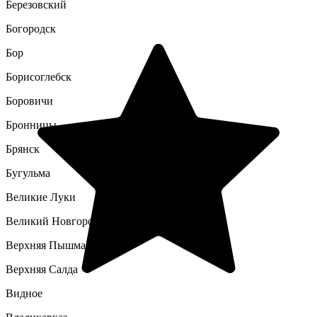
Березовский
Богородск
Бор
Борисоглебск
Боровичи
Бронницы
Брянск
Бугульма
Великие Луки
Великий Новгород
Верхняя Пышма
Верхняя Салда
Видное