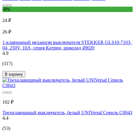
-8%
24 ₽
26 ₽
1-клавишный механизм выключателя STEKKER GLS10-7103-
04, 250V, 10А, серия Катрин, шоколад 49020
4.9
(117)
В корзину
102 ₽
Трехклавишный выключатель, белый UNIVersal Севиль C0043
4.4
(53)