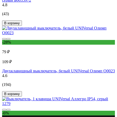
серый Б0035972
4.8
(43)
В корзину
-28%
79 ₽
109 ₽
Двухклавишный выключатель, белый UNIVersal Олимп О0023
4.6
(194)
В корзину
-6%