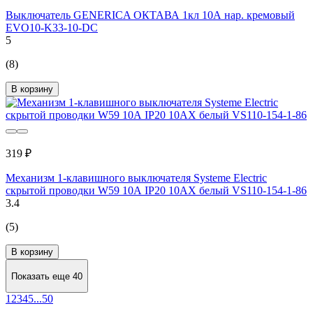
Выключатель GENERICA ОКТАВА 1кл 10А нар. кремовый
EVO10-K33-10-DC
5
(8)
В корзину
319 ₽
Механизм 1-клавишного выключателя Systeme Electric
скрытой проводки W59 10А IP20 10AX белый VS110-154-1-86
3.4
(5)
В корзину
Показать еще 40
1
2
3
4
5
...
50