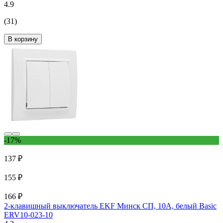
4.9
(31)
В корзину
-17%
137 ₽
155 ₽
166 ₽
2-клавишный выключатель EKF Минск СП, 10А, белый Basic
ERV10-023-10