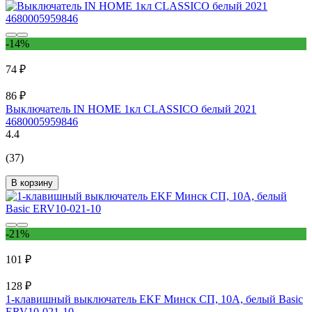
-14%
74 ₽
86 ₽
Выключатель IN HOME 1кл CLASSICO белый 2021
4680005959846
4.4
(37)
В корзину
-21%
101 ₽
128 ₽
1-клавишный выключатель EKF Минск СП, 10А, белый Basic
ERV10-021-10