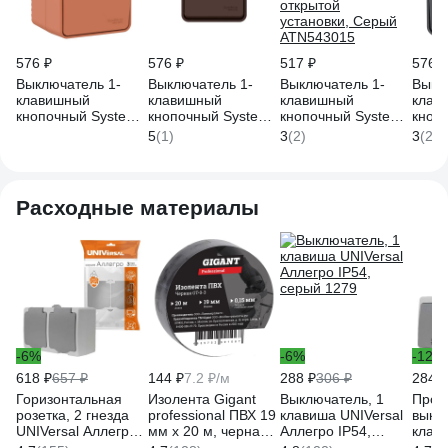
576 ₽
576 ₽
517 ₽
576 ₽
Выключатель 1-
Выключатель 1-
Выключатель 1-
Выкл
клавишный
клавишный
клавишный
клав
кнопочный Systeme
кнопочный Systeme
кнопочный Systeme
кноп
Electric AtlasDesign
Electric AtlasDesign
Electric AtlasDesign
Elect
5
(1)
3
(2)
3
(2)
Profi IP54, 10 АХ,
Profi IP54, 10 АХ,
Profi IP54, 10 АХ,
Profi
открытой
открытой
открытой
откр
установки,
установки,
установки, Серый
устан
Терракотовый
Коричневый
ATN543015
Антр
Расходные материалы
ATN547015
ATN546015
ATN5
-6%
-6%
-12%
618 ₽
657 ₽
144 ₽
7.2 ₽/м
288 ₽
306 ₽
284 ₽
Горизонтальная
Изолента Gigant
Выключатель, 1
Прох
розетка, 2 гнезда
professional ПВХ 19
клавиша UNIVersal
выкл
UNIVersal Аллегро
мм х 20 м, черная
Аллегро IP54,
клав
с/з, з/ш, IP54, с
GT-0-3
серый 1279
Аллег