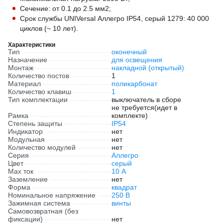
Сечение: от 0.1 до 2.5 мм2;
Срок службы UNIVersal Аллегро IP54, серый 1279: 40 000
циклов (~ 10 лет).
Характеристики
Тип
оконечный
Назначение
для освещения
Монтаж
накладной (открытый)
Количество постов
1
Материал
поликарбонат
Количество клавиш
1
Тип комплектации
выключатель в сборе
не требуется(идет в
Рамка
комплекте)
Степень защиты
IP54
Индикатор
нет
Модульная
нет
Количество модулей
нет
Серия
Аллегро
Цвет
серый
Max ток
10 А
Заземление
нет
Форма
квадрат
Номинальное напряжение
250 В
Зажимная система
винты
Самовозвратная (без
фиксации)
нет