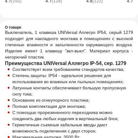
4.7
(155)
4.7
(128)
4.8
(122)
4.7
(1
крышкой, серая
серы
1272
О товаре
Выключатель, 1 клавиша UNIVersal Аллегро IP54, серый 1279
подходит для накладного монтажа в помещениях с высокой
степенью влажности и запыленности окружающего воздуха.
Изделие имеет 1 клавишу "вкл-выкл". Материал корпуса -
негорючий пластик.
Преимущества UNIVersal Аллегро IP-54, сер. 1279
Соответствует всем требованиям стандартов качества;
Степень защиты: IP54 - идеальное решение для
использования во влажных или пыльных помещениях;
Латунные контакты обеспечивают большую пропускную
силу тока;
Основание из огнеупорного пластика;
Полная комплектация для монтажа;
С помощью прорезиненного переходника можно
соединить два любых изделия в вертикальный блок;
Герметичные съемные кабельные вводы дают
возможность подключения с двух сторон;
Максимальная нагрузка: 3500 Вт;