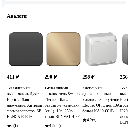
Аналоги
411 ₽
290 ₽
298 ₽
256
1-клавишный
1-клавишный
Кнопочный
1-к
выключатель Systeme
выключатель Systeme
одноклавишный
выкл
Electric Blanca
Electric Blanca
выключатель Systeme
Elec
наружный, Антрацит
открытой установки
Electric ОП Этюд 10А
пров
с самовозвратом SE
(cх.1), 10а, 250b,
белый KA10-001B
IP20
BLNCA101016
титан BLNVA101004
алю
4.2
(5)
BLN
5
(1)
4.8
(44)