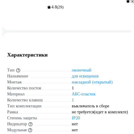
5
(
4.8
(29)
Характеристики
Тип
оконечный
Назначение
для освещения
Монтаж
накладной (открытый)
Количество постов
1
Материал
АБС-пластик
Количество клавиш
1
Тип комплектации
выключатель в сборе
Рамка
не требуется(идет в комплекте)
Степень защиты
IP20
Индикатор
нет
Модульная
нет