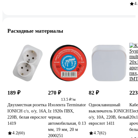
4.
Расходные материалы
189 ₽
270 ₽
82 ₽
22
13.5 ₽/м
Двухместная розетка
Изолента Terminator
Одноклавишный
Кабе
IONICH с/з, о/у, 16А,
Iz 1920s ПВХ,
выключатель IONICH
Elect
220В, белая еврослот
черная,
о/у, 10А, 220В, белый
20x1
1419
автомобильная, 0.13
еврослот 1411
ароч
мм, 19 мм, 20 м
бел
4.2
(60)
4.7
(82)
2000251