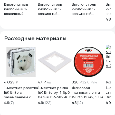
Выключатель
Выключатель
Выключатель
Выкл
кнопочный 1-
кнопочный 1-
кнопочный 1-
кноп
клавишный
клавишный
клавишный
клав
ArtGallery, 10 АХ,
ArtGallery, 10 АХ,
ArtGallery, 10 АХ,
ArtGa
4.8
(1
механизм,
механизм,
механизм,
меха
быстрозажимные
быстрозажимные
быстрозажимные
Syst
клеммы Systeme
клеммы Systeme
клеммы Systeme
Мокк
Electric Базальт
Electric Карбон
Electric Аквамарин
GAL
Расходные материалы
GAL001415S
GAL001015S
GAL001115S
4 029 ₽
47 ₽
/шт
326 ₽
32.6 ₽/м
143 ₽
1-местная розетка
1-местная рамка
Флисовая
1-кл
IEK Brite с
IEK Brite ру-1-брб
тканевая лента
выкл
заземлением с
белый BR-M12-K01
Wurth 19 мм, 10 м
Brite
защитными
5997719615090 1
0-бр
4.9
(7)
4.9
(122)
4.3
(12)
4.9
(6
шторками 16а с
V10-
usb a+a 5в 3,1а