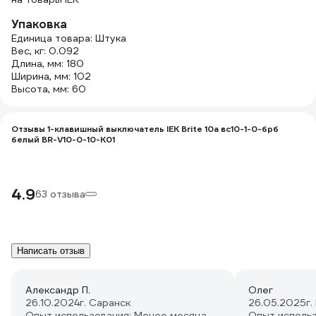
Упаковка
Единица товара: Штука
Вес, кг: 0.092
Длина, мм: 180
Ширина, мм: 102
Высота, мм: 60
Отзывы 1-клавишный выключатель IEK Brite 10а вс10-1-0-брб
белый BR-V10-0-10-K01
4.9
63 отзыва
Написать отзыв
Александр П.
Олег
26.10.2024
г. Саранск
26.05.2025
г.
Опыт использования: Менее месяца
Опыт исполь