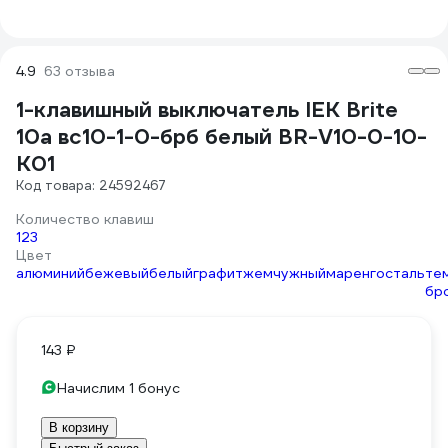
4.9
63 отзыва
1-клавишный выключатель IEK Brite
10а вс10-1-0-брб белый BR-V10-0-10-
K01
Код товара: 24592467
Количество клавиш
1
2
3
Цвет
алюминий
бежевый
белый
графит
жемчужный
маренго
сталь
те
бр
143 ₽
Начислим 1 бонус
В корзину