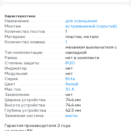
рюш10-2-брж
жемчуг BR-R14-16-
U21-D31-K36
Характеристики
Назначение
для освещения
Монтаж
встраиваемый (скрытый)
Количество постов
1
Материал
пластик, металл
Количество клавиш
1
механизм выключателя с
Тип комплектации
накладкой
Рамка
нет в комплекте
Степень защиты
IP20
Индикатор
нет
Модульная
нет
Серия
Brite
Цвет
белый
Max ток
10 А
Заземление
нет
Ширина устройства
74.4 мм
Высота устройства
74.4 мм
Глубина устройства
42.5 мм
Зажимная система
винты
Гарантия производителя 2 года
на товары IEK