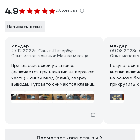
4.9
44 отзыва
Написать отзыв
Ильдар
Ильдар
27.12.2022
г. Санкт-Петербург
09.08.2023
г.
Опыт использования: Менее месяца
Опыт использ
При классической установке
Покупалось д
(включается при нажатии на верхнюю
кнопки включ
часть) - снизу ввод (один), сверху
на основе бо
выводы. Туговато снимаются клавиши
прикрутить к
(чтобы раскрутить), но это же
площадке и в
означает, что они не будут вылетать
инструментом
сами по себе. Очень добротно
фотографии 
сделан.
различной ст
спуджера оди
двух собрал 
сразу и земл
добротно. Цен
Посмотреть все отзывы