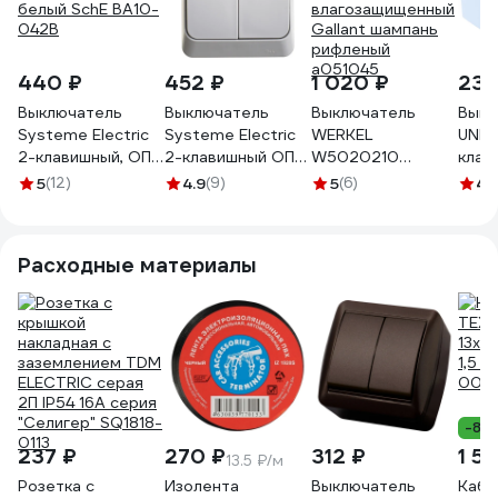
440 ₽
452 ₽
1 020 ₽
235
Выключатель
Выключатель
Выключатель
Выкл
Systeme Electric
Systeme Electric
WERKEL
UNIV
2-клавишный, ОП
2-клавишный ОП
W5020210
клави
Этюд 10А IP44
Этюд 10А IP44
двухклавишный
белы
5
(12)
4.9
(9)
5
(6)
4.
белый SchE BA10-
серый SchE BA10-
влагозащищенный
042B
042C
Gallant шампань
рифленый
Расходные материалы
a051045
-8%
237 ₽
270 ₽
312 ₽
1 5
13.5 ₽/м
Розетка с
Изолента
Выключатель
Кабе