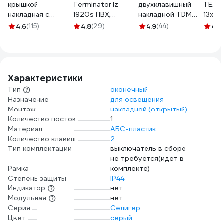
крышкой
Terminator Iz
двухклавишный
ТЕХ
накладная с
1920s ПВХ,
накладной TDM
13x33
заземлением TDM
черная,
ELECTRIC IP44 10А
1,5 
4.6
(115)
4.8
(29)
4.9
(44)
4.
ELECTRIC серая
автомобильная,
шоколад, серия
000
2П IP54 16А серия
0.13 мм, 19 мм, 20
"Селигер" SQ1818-
"Селигер" SQ1818-
м 2000251
0202
0113
Характеристики
Тип
оконечный
Назначение
для освещения
Монтаж
накладной (открытый)
Количество постов
1
Материал
АБС-пластик
Количество клавиш
2
Тип комплектации
выключатель в сборе
не требуется(идет в
Рамка
комплекте)
Степень защиты
IP44
Индикатор
нет
Модульная
нет
Серия
Селигер
Цвет
серый