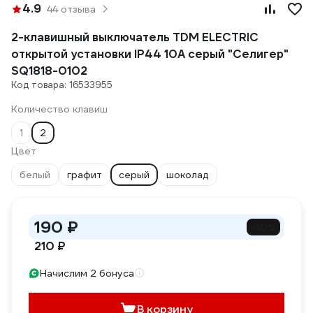
4.9
44 отзыва
2-клавишный выключатель TDM ELECTRIC
открытой установки IP44 10А серый "Селигер"
SQ1818-0102
Код товара: 16533955
Количество клавиш
1
2
Цвет
белый
графит
серый
шоколад
190 ₽
-10%
210 ₽
Начислим 2 бонуса
В корзину