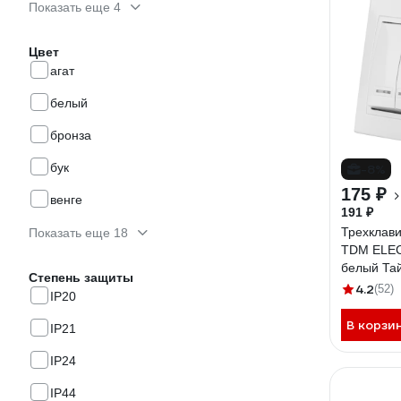
Показать еще 4
Цвет
агат
белый
бронза
бук
-8%
175 ₽
венге
191 ₽
Трехклав
Показать еще 18
TDM ELEC
белый Та
Степень защиты
4.2
(52)
IP20
В корзи
IP21
IP24
IP44