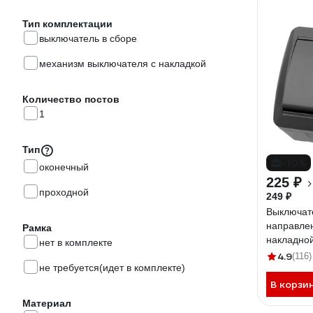
Тип комплектации
выключатель в сборе
механизм выключателя с накладкой
Количество постов
1
Тип
-10%
оконечный
225 ₽
проходной
249 ₽
Выключат
направле
Рамка
накладно
нет в комплекте
ELECTRIC
4.9
(116)
не требуется(идет в комплекте)
"Селигер"
В корзи
Материал