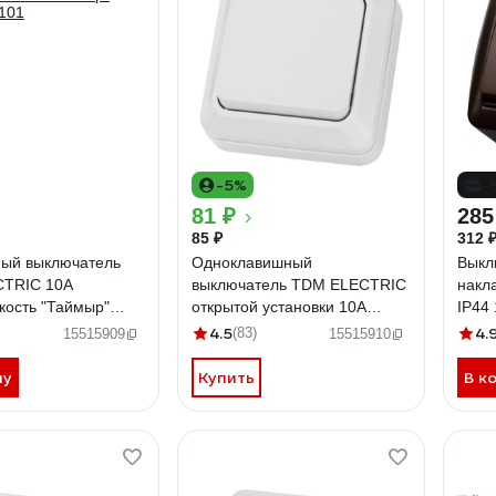
-5%
-
81 ₽
285
85 ₽
312 
ный выключатель
Одноклавишный
Выкл
TRIC 10А
выключатель TDM ELECTRIC
накл
кость "Таймыр"
открытой установки 10А
IP44
101
белый Ладога SQ1801-0001
"Сел
4.5
4.
(83)
15515909
15515910
ну
Купить
В к