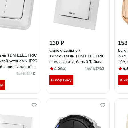
130 ₽
158
Одноклавишный
Выкл
ель TDM ELECTRIC
выключатель TDM ELECTRIC
2-кл.
рытой установки IP20
с подсветкой, белый Таймыр
10А,
й серия "Ладога"
SQ1814-0004
SQ18
4.2
4.
(52)
15515923
003
15515937
В корзину
В к
ну