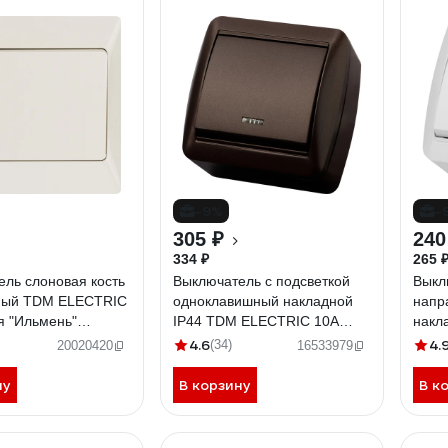
-9%
-
305 ₽
240
334 ₽
265 
ль слоновая кость
Выключатель с подсветкой
Выкл
ный TDM ELECTRIC
одноклавишный накладной
напр
я "Ильмень"
IP44 TDM ELECTRIC 10А
накл
101
шоколад, серия "Селигер"
ELEC
4.6
4.
(34)
20020420
16533979
SQ1818-0203
"Сел
ну
В корзину
В к