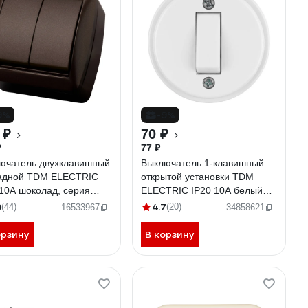
9%
-9%
 ₽
70 ₽
₽
77 ₽
ючатель двухклавишный
Выключатель 1-клавишный
адной TDM ELECTRIC
открытой установки TDM
 10А шоколад, серия
ELECTRIC IP20 10А белый
игер" SQ1818-0202
"Ретро" SQ1806-0505
9
4.7
(44)
(20)
16533967
34858621
орзину
В корзину