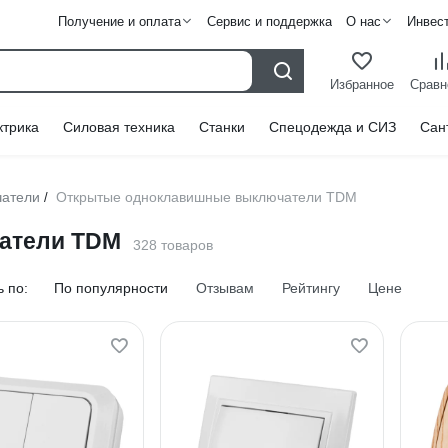
Получение и оплата
Сервис и поддержка
О нас
Инвес
Избранное
Сравн
ктрика
Силовая техника
Станки
Спецодежда и СИЗ
Сан
атели
Открытые одноклавишные выключатели TDM
/
атели TDM
328 товаров
 по:
По популярности
Отзывам
Рейтингу
Цене