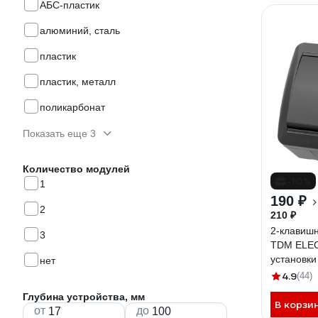
АБС-пластик
алюминий, сталь
пластик
пластик, металл
поликарбонат
Показать еще 3
Количество модулей
-10%
1
190 ₽
2
210 ₽
2-клавиш
3
TDM ELEC
установки
нет
"Селигер
4.9
(44)
Глубина устройства, мм
В корзи
от
до