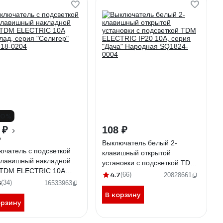
10%
 ₽
108 ₽
₽
Выключатель белый 2-
ючатель с подсветкой
клавишный открытой
клавишный накладной
установки с подсветкой TDM
 TDM ELECTRIC 10А
ELECTRIC IP20 10А, серия
4.7
(66)
20828661
лад, серия "Селигер"
6
(34)
"Дача" Народная SQ1824-
16533963
18-0204
0004
В корзину
орзину