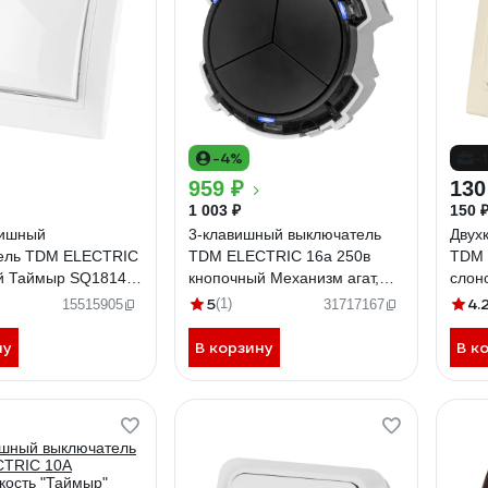
-4%
-
959 ₽
130
1 003 ₽
150 
вишный
3-клавишный выключатель
Двух
ель TDM ELECTRIC
TDM ELECTRIC 16а 250в
TDM 
й Таймыр SQ1814-
кнопочный Механизм агат,
слон
"байкал" SQ1819-0226
SQ18
5
4.
(1)
15515905
31717167
ну
В корзину
В к