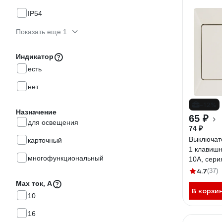
IP54
Показать еще 1
Индикатор
есть
нет
-12%
Назначение
65 ₽
для освещения
74 ₽
Выключате
карточный
1 клавиш
многофункциональный
10А, сери
SQ1823-0
4.7
(37)
Max ток, А
В корзи
10
16