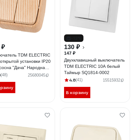
-12%
 ₽
130 ₽
147 ₽
ючатель TDM ELECTRIC
Двухклавишный выключатель
 открытой установки IP20
TDM ELECTRIC 10А белый
 сосна "Дача" Народная
Таймыр SQ1814-0002
24-0052
8
(48)
25680045
4.8
(41)
15515932
орзину
В корзину