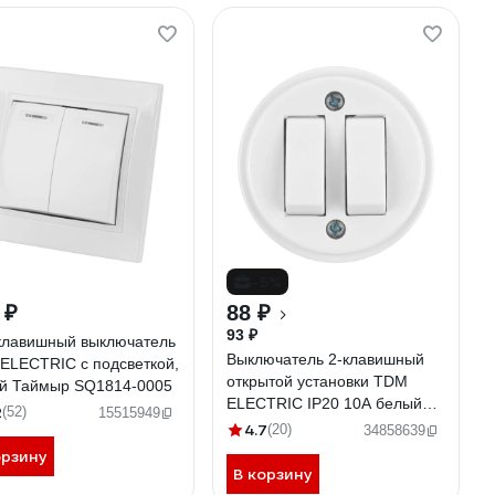
-5%
 ₽
88 ₽
93 ₽
клавишный выключатель
Выключатель 2-клавишный
ELECTRIC с подсветкой,
открытой установки TDM
й Таймыр SQ1814-0005
ELECTRIC IP20 10А белый
2
(52)
15515949
"Ретро" SQ1806-0509
4.7
(20)
34858639
орзину
В корзину