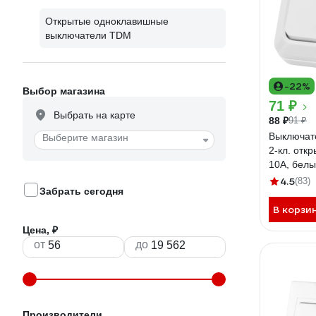
Открытые одноклавишные
выключатели TDM
-22%
Выбор магазина
71 ₽
Выбрать на карте
88 ₽
91 ₽
Выключат
Выберите магазин
2-кл. отк
10А, белы
SQ1801-0
4.5
(83)
Забрать сегодня
В корзи
Цена, ₽
от
до
Производители