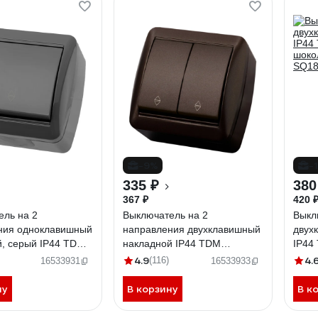
-9%
-
335 ₽
380
367 ₽
420 
ель на 2
Выключатель на 2
Выкл
ния одноклавишный
направления двухклавишный
двух
й, серый IP44 TDM
накладной IP44 TDM
IP44
 10А серия
ELECTRIC 10А шоколад,
шоко
4.9
4.
(116)
16533931
16533933
 SQ1818-0111
серия "Селигер" SQ1818-
SQ18
0212
ну
В корзину
В к