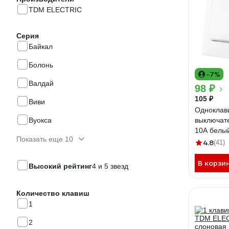
TDM ELECTRIC
Серия
Байкал
Болонь
-7%
Валдай
98 ₽
105 ₽
Виви
Однокла
Вуокса
выключат
10А белы
Показать еще 10
0001
4.8
(41)
В корзи
Высокий рейтинг
4 и 5 звезд
Количество клавиш
1
2