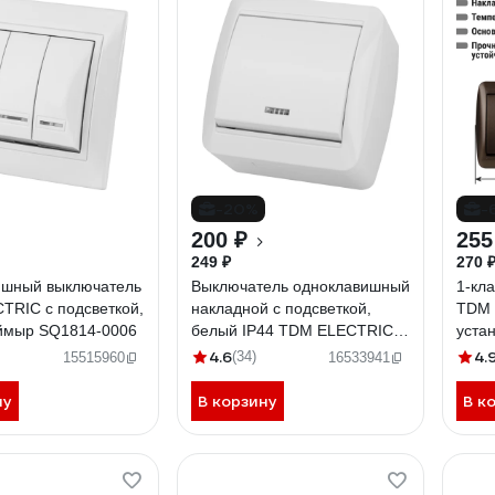
-20%
-
200 ₽
255
249 ₽
270 
ишный выключатель
Выключатель одноклавишный
1-кл
TRIC с подсветкой,
накладной с подсветкой,
TDM 
ймыр SQ1814-0006
белый IP44 TDM ELECTRIC
уста
10А, серия "Селигер"
"Сел
4.6
4.
(34)
15515960
16533941
SQ1818-0003
ну
В корзину
В к