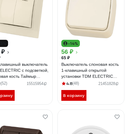
13%
-14%
 ₽
56 ₽
₽
65 ₽
клавишный выключатель
Выключатель слоновая кость
ELECTRIC с подсветкой,
1-клавишный открытой
овая кость Таймыр
установки TDM ELECTRIC
14-0105
IP20 10А, серия "Дача"
2
4.8
(52)
(48)
15515954
21451828
Народная SQ1824-0014
орзину
В корзину