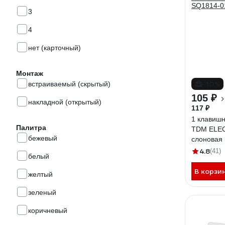
3
4
нет (карточный)
Монтаж
-10%
встраиваемый (скрытый)
105 ₽
накладной (открытый)
117 ₽
1 клавиш
Палитра
TDM ELEC
бежевый
слоновая 
SQ1814-0
4.8
(41)
белый
В корзи
желтый
зеленый
коричневый