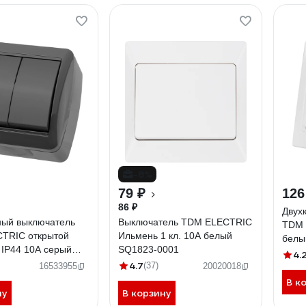
-8%
79 ₽
126
86 ₽
Двух
ный выключатель
Выключатель TDM ELECTRIC
TDM 
TRIC открытой
Ильмень 1 кл. 10А белый
белы
 IP44 10А серый
SQ1823-0001
4.
" SQ1818-0102
4.7
(37)
16533955
20020018
В к
ну
В корзину