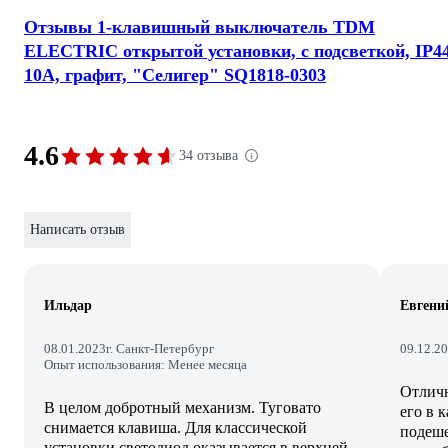
Отзывы 1-клавишный выключатель TDM
ELECTRIC открытой установки, с подсветкой, IP44
10А, графит, "Селигер" SQ1818-0303
4.6
34 отзыва
Написать отзыв
Ильдар
Евгени
08.01.2023
г. Санкт-Петербург
09.12.2
Опыт использования: Менее месяца
Отличн
В целом добротный механизм. Туговато
его в 
снимается клавиша. Для классической
подеше
установки светодиод оказывается в верхней