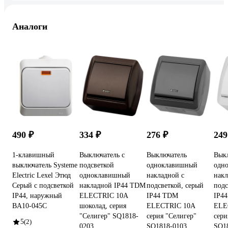
Аналоги
490 ₽
334 ₽
276 ₽
249
1-клавишный
Выключатель с
Выключатель
Вык
выключатель Systeme
подсветкой
одноклавишный
одн
Electric Lexel Этюд
одноклавишный
накладной с
накл
Серый с подсветкой
накладной IP44 TDM
подсветкой, серый
подс
IP44, наружный
ELECTRIC 10А
IP44 TDM
IP4
BA10-045C
шоколад, серия
ELECTRIC 10А
ELE
"Селигер" SQ1818-
серия "Селигер"
сери
5
(2)
0203
SQ1818-0103
SQ1