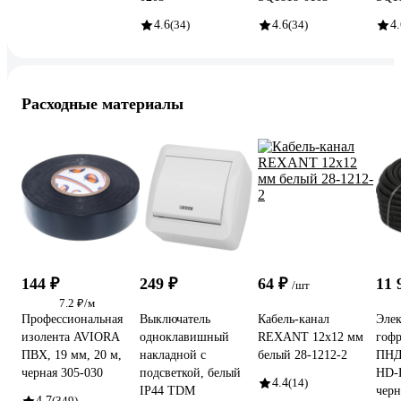
4.6
(34)
4.6
(34)
4.
Расходные материалы
144 ₽
249 ₽
64 ₽
11 
/шт
7.2 ₽/м
Профессиональная
Выключатель
Кабель-канал
Элек
изолента AVIORA
одноклавишный
REXANT 12x12 мм
гоф
ПВХ, 19 мм, 20 м,
накладной с
белый 28-1212-2
ПНД
черная 305-030
подсветкой, белый
HD-
4.4
(14)
IP44 TDM
черн
4.7
(349)