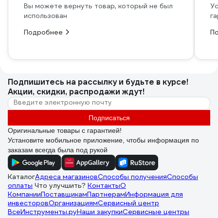
Вы можете вернуть товар, который не был
Ус
использован
га
Подробнее
П
Подпишитесь
на рассылку
и будьте в курсе!
Акции, скидки, распродажи ждут!
Подписаться
Оригинальные товары с гарантией!
Установите мобильное приложение, чтобы информация по
заказам всегда была под рукой
Каталог
Адреса магазинов
Способы получения
Способы
оплаты
Что улучшить?
Контакты
О
Компании
Поставщикам
Партнерам
Информация для
инвесторов
Организациям
Сервисный центр
ВсеИнструменты.ру
Наши закупки
Сервисные центры