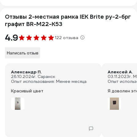
Отзывы 2-местная рамка IEK Brite ру-2-брг
графит BR-M22-K53
4.9
122 отзыва
Написать отзыв
Александр П.
Алексей А.
26.10.2024
г. Саранск
03.11.2023
г. 
Опыт использования: Менее месяца
Опыт использ
Красивый цвет
Я доволен это