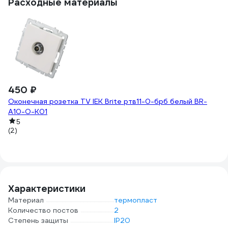
Расходные материалы
450 ₽
-
2
Оконечная розетка TV IEK Brite ртв11-0-брб белый BR-
A10-O-K01
2
Из
5
(2)
8
(1
Характеристики
Материал
термопласт
Количество постов
2
Степень защиты
IP20