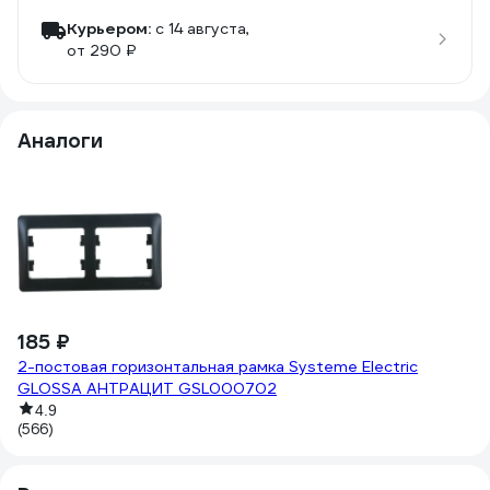
Курьером:
c 14 августа,
от 290 ₽
Аналоги
1
2-
г
(5
185 ₽
2-постовая горизонтальная рамка Systeme Electric
GLOSSA АНТРАЦИТ GSL000702
4.9
(566)