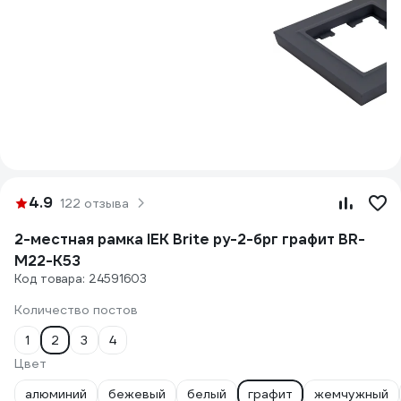
4.9
122 отзыва
2-местная рамка IEK Brite ру-2-брг графит BR-
M22-K53
Код товара: 24591603
Количество постов
1
2
3
4
Цвет
алюминий
бежевый
белый
графит
жемчужный