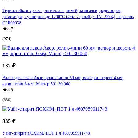
Термостойкая краска для металла, печей, мангалов, радиаторов,
дымоходов, суппортов до 1200°С Certa черный (~RAL 9004), аэрозоль
CPR00038
4.7
(974)
132 ₽
Валик для лаков Акор, ролик-мини 60 мм, велюр и шерсть 4 мм,
кронштейн 6 мм, Мастер 501 30 060
4.8
(330)
335 ₽
Уайт-спирит ЯСХИМ, ПЭТ 1 л 4607059911743