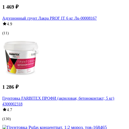
1 469 ₽
Адгезионный грунт Лакра PROF IT 6 кг Лк-00008167
4.9
(11)
1 286 ₽
Грунтовка FARBITEX ПРОФИ (акриловая; бетоноконтакт; 5 кг)
4300002318
4.7
(130)