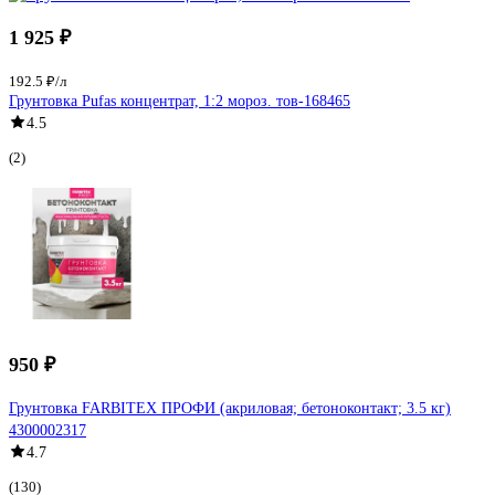
1 925 ₽
192.5 ₽/л
Грунтовка Pufas концентрат, 1:2 мороз. тов-168465
4.5
(2)
950 ₽
Грунтовка FARBITEX ПРОФИ (акриловая; бетоноконтакт; 3.5 кг)
4300002317
4.7
(130)