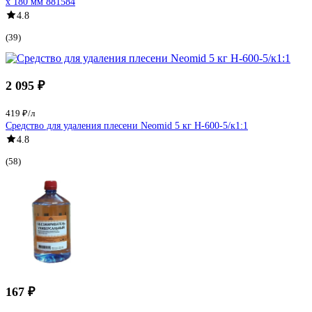
х 180 мм 881584
4.8
(39)
2 095 ₽
419 ₽/л
Средство для удаления плесени Neomid 5 кг Н-600-5/к1:1
4.8
(58)
167 ₽