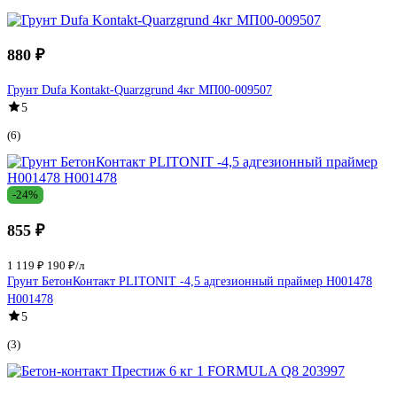
880 ₽
Грунт Dufa Kontakt-Quarzgrund 4кг МП00-009507
5
(6)
-24%
855 ₽
1 119 ₽
190 ₽/л
Грунт БетонКонтакт PLITONIT -4,5 адгезионный праймер H001478
Н001478
5
(3)