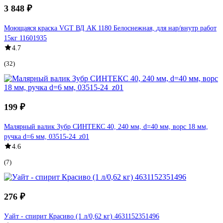
3 848 ₽
Моющаяся краска VGT ВД АК 1180 Белоснежная, для нар/внутр работ
15кг 11601935
4.7
(32)
199 ₽
Малярный валик Зубр СИНТЕКС 40, 240 мм, d=40 мм, ворс 18 мм,
ручка d=6 мм, 03515-24_z01
4.6
(7)
276 ₽
Уайт - спирит Красиво (1 л/0,62 кг) 4631152351496