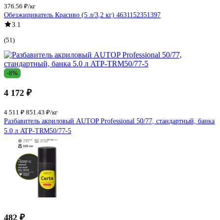
376.56 ₽/кг
Обезжириватель Красиво (5 л/3,2 кг) 4631152351397
3.1
(51)
-8%
4 172 ₽
4 511 ₽
851.43 ₽/кг
Разбавитель акриловый AUTOP Professional 50/77, стандартный, банка
5.0 л ATP-TRM50/77-5
482 ₽