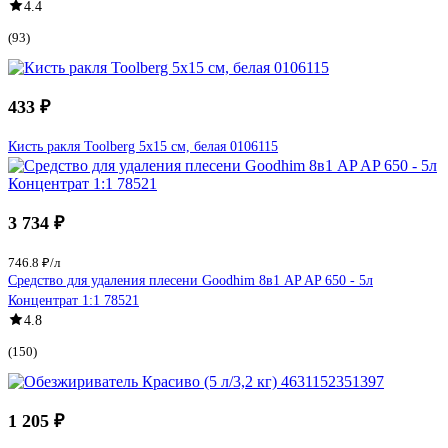
4.4
(93)
433 ₽
Кисть ракля Toolberg 5х15 см, белая 0106115
3 734 ₽
746.8 ₽/л
Средство для удаления плесени Goodhim 8в1 AP AP 650 - 5л
Концентрат 1:1 78521
4.8
(150)
1 205 ₽