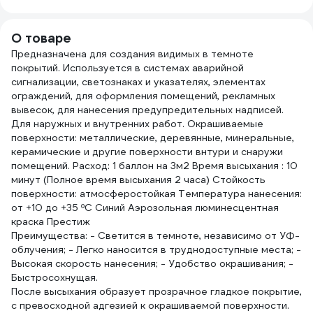
0601-00 DX
P120, с
тонк
мультипылеотводом
SAN
SUNMIGHT 76608
298.1
О товаре
Предназначена для создания видимых в темноте
покрытий. Используется в системах аварийной
сигнализации, светознаках и указателях, элементах
ограждений, для оформления помещений, рекламных
вывесок, для нанесения предупредительных надписей.
Для наружных и внутренних работ. Окрашиваемые
поверхности: металлические, деревянные, минеральные,
керамические и другие поверхности внтури и снаружи
помещений. Расход: 1 баллон на 3м2 Время высыхания : 10
минут (Полное время высыхания 2 часа) Стойкость
поверхности: атмосферостойкая Температура нанесения:
от +10 до +35 ºС Синий Аэрозольная люминесцентная
краска Престиж
Преимущества: - Светится в темноте, независимо от УФ-
облучения; - Легко наносится в труднодоступные места; -
Высокая скорость нанесения; - Удобство окрашивания; -
Быстросохнущая.
После высыхания образует прозрачное гладкое покрытие,
с превосходной адгезией к окрашиваемой поверхности.