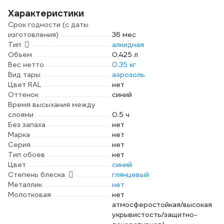
Характеристики
Срок годности (с даты
изготовления)
36 мес
Тип
алкидная
Объем
0.425 л
Вес нетто
0.35 кг
Вид тары
аэрозоль
Цвет RAL
нет
Оттенок
синий
Время высыхания между
слоями
0.5 ч
Без запаха
нет
Марка
нет
Серия
нет
Тип обоев
нет
Цвет
синий
Степень блеска
глянцевый
Металлик
нет
Молотковая
нет
атмосферостойкая/высокая
укрывистость/защитно-