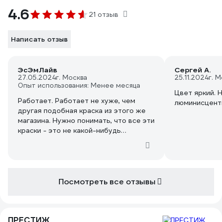
4.6
21 отзыв
Написать отзыв
ЭсЭмЛайв
Сергей А.
27.05.2024
г. Москва
25.11.2024
г. 
Опыт использования: Менее месяца
Цвет яркий. 
Работает. Работает не хуже, чем
люминисцентн
другая подобная краска из этого же
магазина. Нужно понимать, что все эти
краски - это не какой-нибудь
тригалайт или радий, такого в нашем
веке (практически) не продают. Эти
краски просто "накапливают" энергию
света и отдают ее. Накапливают
долго, отдают недолго, светятся
Посмотреть все отзывы
слабо. Наносить надо МНОГО СЛОЕВ,
слоев 10. И если у вас яркое
освещение, а потом оно вдруг
ПРЕСТИЖ
исчезло (пропал свет) и стало совсем