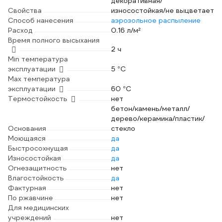
декоративная/
Свойства
износостойкая/не выцветает
Способ нанесения
аэрозольное распыление
Расход
0.16 л/м²
Время полного высыхания
2 ч
Min температура
эксплуатации
5 °С
Max температура
эксплуатации
60 °С
Термостойкость
нет
бетон/камень/металл/
дерево/керамика/пластик/
Основания
стекло
Моющаяся
да
Быстросохнущая
да
Износостойкая
да
Огнезащитность
нет
Влагостойкость
да
Фактурная
нет
По ржавчине
нет
Для медицинских
учреждений
нет