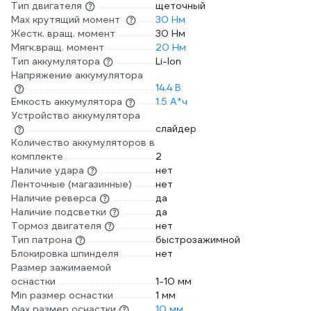
Тип двигателя
щеточный
Max крутящий момент
30 Нм
Жестк. вращ. момент
30 Нм
Мягк.вращ. момент
20 Нм
Тип аккумулятора
Li-Ion
Напряжение аккумулятора
14.4 В
Емкость аккумулятора
1.5 А*ч
Устройство аккумулятора
слайдер
Количество аккумуляторов в
комплекте
2
Наличие удара
нет
Ленточные (магазинные)
нет
Наличие реверса
да
Наличие подсветки
да
Тормоз двигателя
нет
Тип патрона
быстрозажимной
Блокировка шпинделя
нет
Размер зажимаемой
оснастки
1-10 мм
Min размер оснастки
1 мм
Мах размер оснастки
10 мм