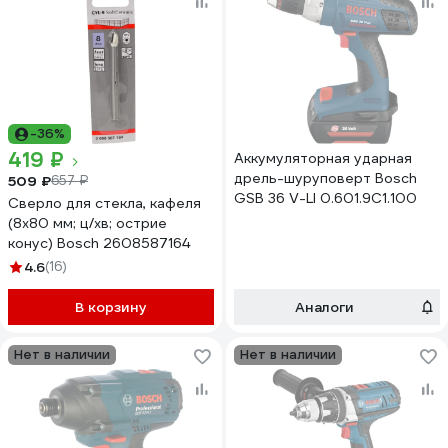
-36%
419 ₽
Аккумуляторная ударная
дрель-шуруповерт Bosch
509 ₽
657 ₽
GSB 36 V-LI 0.601.9C1.100
Сверло для стекла, кафеля
(8x80 мм; ц/хв; острие
конус) Bosch 2608587164
4.6
(16)
В корзину
Аналоги
Нет в наличии
Нет в наличии