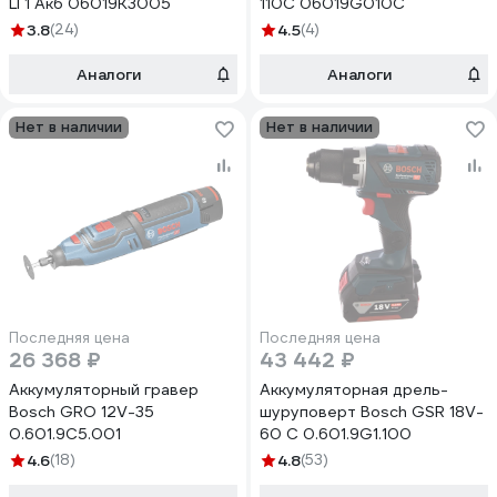
LI 1 Акб 06019K3005
110C 06019G010C
3.8
(24)
4.5
(4)
Аналоги
Аналоги
Нет в наличии
Нет в наличии
Последняя цена
Последняя цена
26 368 ₽
43 442 ₽
Аккумуляторный гравер
Аккумуляторная дрель-
Bosch GRO 12V-35
шуруповерт Bosch GSR 18V-
0.601.9C5.001
60 C 0.601.9G1.100
4.6
(18)
4.8
(53)