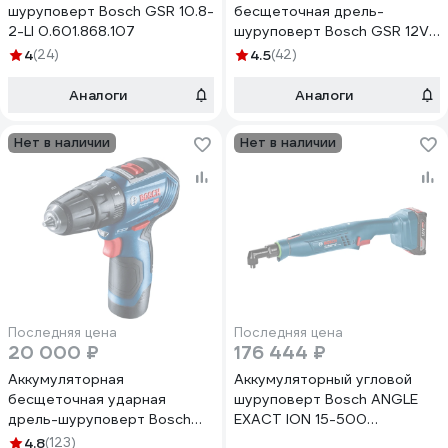
шуруповерт Bosch GSR 10.8-
бесщеточная дрель-
2-LI 0.601.868.107
шуруповерт Bosch GSR 12V-
35 Solo 0.601.9H8.000
4
(24)
4.5
(42)
Аналоги
Аналоги
Нет в наличии
Нет в наличии
Последняя цена
Последняя цена
20 000 ₽
176 444 ₽
Аккумуляторная
Аккумуляторный угловой
бесщеточная ударная
шуруповерт Bosch ANGLE
дрель-шуруповерт Bosch
EXACT ION 15-500
GSB 12V-30 06019G9120
0.602.494.601
4.8
(123)