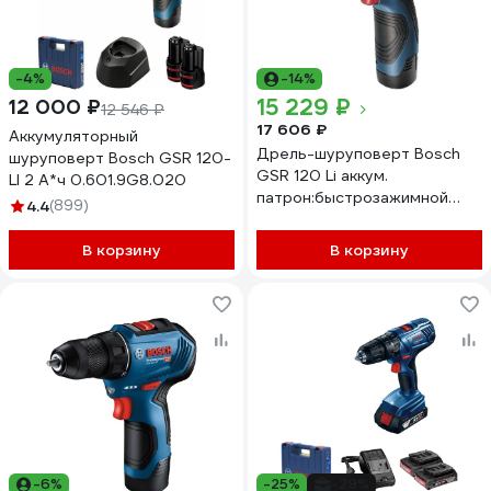
-4%
-14%
15 229 ₽
12 000 ₽
12 546 ₽
17 606 ₽
Аккумуляторный
Дрель-шуруповерт Bosch
шуруповерт Bosch GSR 120-
GSR 120 Li аккум.
LI 2 А*ч 0.601.9G8.020
патрон:быстрозажимной
4.4
(899)
(кейс в комплекте)
06019G80F0
В корзину
В корзину
-6%
-25%
-29%