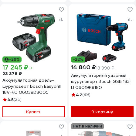
-26%
-22%
17 245 ₽
14 840 ₽
18 990 ₽
23 378 ₽
Аккумуляторный ударный
Аккумуляторная дрель-
шуруповерт Bosch GSB 183-
шуруповерт Bosch Easydrill
LI 06019K9180
18V-40 06039D8005
4.2
(99)
4.5
(26)
Купить
В корзину
Нет в наличии