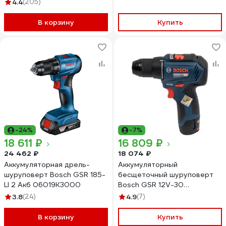
4.4
(205)
В корзину
Купить
-24%
-7%
18 611 ₽
16 809 ₽
24 462 ₽
18 074 ₽
Аккумуляторная дрель-
Аккумуляторный
шуруповерт Bosch GSR 185-
бесщеточный шуруповерт
LI 2 Акб 06019K3000
Bosch GSR 12V-30
06019G9080 GSR12V-30
3.8
(24)
4.9
(7)
06019G9080
В корзину
Купить