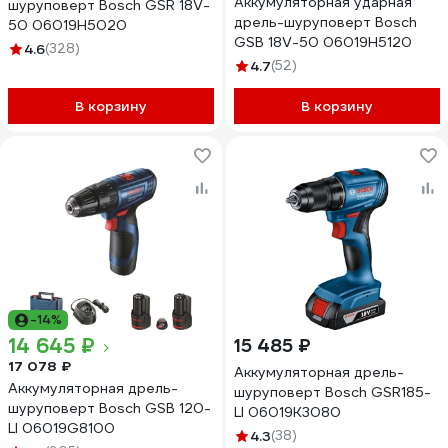
Аккумуляторная ударная
шуруповерт Bosch GSR 18V-
дрель-шуруповерт Bosch
50 06019H5020
GSB 18V-50 06019H5120
4.6
(328)
4.7
(52)
В корзину
В корзину
-14%
14 645 ₽
15 485 ₽
17 078 ₽
Аккумуляторная дрель-
Аккумуляторная дрель-
шуруповерт Bosch GSR185-
шуруповерт Bosch GSB 120-
LI 06019K3080
LI 06019G8100
4.3
(38)