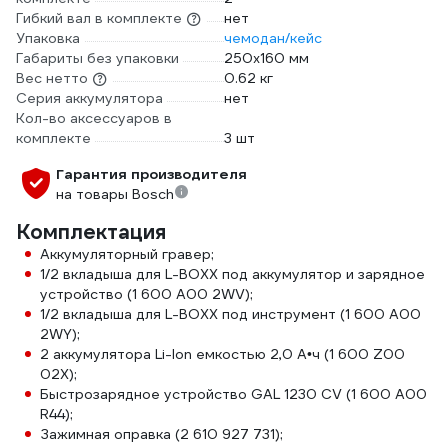
Гибкий вал в комплекте
нет
Упаковка
чемодан/кейс
Габариты без упаковки
250х160 мм
Вес нетто
0.62 кг
Серия аккумулятора
нет
Кол-во аксессуаров в
комплекте
3 шт
Гарантия производителя
на товары Bosch
Комплектация
Аккумуляторный гравер;
1/2 вкладыша для L-BOXX под аккумулятор и зарядное
устройство (1 600 A00 2WV);
1/2 вкладыша для L-BOXX под инструмент (1 600 A00
2WY);
2 аккумулятора Li-Ion емкостью 2,0 А•ч (1 600 Z00
02X);
Быстрозарядное устройство GAL 1230 CV (1 600 A00
R44);
Зажимная оправка (2 610 927 731);