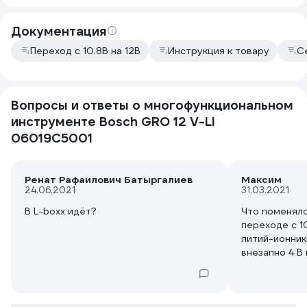
Документация
Переход с 10.8В на 12В
Инструкция к товару
С
Вопросы и ответы о многофункциональном
инструменте Bosch GRO 12 V-LI
06019C5001
Ренат Рафаилович Батыргалиев
Максим
24.06.2021
31.03.2021
В L-boxx идёт?
Что поменяло
переходе с 10
литий-ионники
внезапно 4 В 