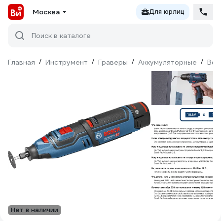
Москва
Для юрлиц
Поиск в каталоге
Главная
/
Инструмент
/
Граверы
/
Аккумуляторные
/
Bos
Нет в наличии