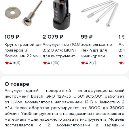
109 ₽
2 079 ₽
99 ₽
1 9
Круг отрезной для
Аккумулятор (10.8
Боры алмазные
Акку
граверов и
В; 2.0 А*ч; LiION)
Flex 4 шт для
В; 1.
бормашин 22 мм +
для инструментов
мини-дрели
для 
адаптер 3.2 мм
BOSCH коробка
HAMMER 623073
BOSC
4.3
(8)
4.1
(35)
4.7
(7)
4.1
ТУНДРА 9317144
ПРАКТИКА 779-
219-004
ПРАК
233
637
О товаре
Аккумуляторный поворотный многофункциональный
инструмент Bosch GRO 12V-35 0.601.9C5.001 работает
от Li-lon аккумулятора напряжением 12 В и ёмкостью 2
А*ч. Число оборотов регулируется от 5000 до 35000
об/мин. Удобная рукоятка с накладками из нескользящего
материала - для надежного захвата инструмента. Модель
поставляется с 2 аккумуляторами и зарядным