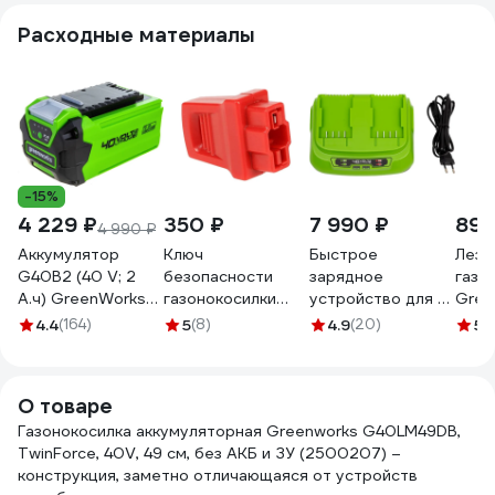
Расходные материалы
-15%
4 229 ₽
350 ₽
7 990 ₽
899
4 990 ₽
Аккумулятор
Ключ
Быстрое
Лезв
G40B2 (40 V; 2
безопасности
зарядное
газо
А.ч) GreenWorks
газонокосилки
устройство для 2-
Gree
2926907
GreenWorks 40V
х аккумуляторов
292
4.4
(164)
5
(8)
4.9
(20)
5
(1
29547
40V GreenWorks
2938807
О товаре
Газонокосилка аккумуляторная Greenworks G40LM49DB,
TwinForce, 40V, 49 см, без АКБ и ЗУ (2500207) –
конструкция, заметно отличающаяся от устройств