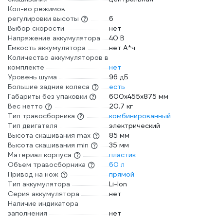
Кол-во режимов
регулировки высоты
6
Выбор скорости
нет
Напряжение аккумулятора
40 В
Емкость аккумулятора
нет А*ч
Количество аккумуляторов в
комплекте
нет
Уровень шума
96 дБ
Большие задние колеса
есть
Габариты без упаковки
600х455х875 мм
Вес нетто
20.7 кг
Тип травосборника
комбинированный
Тип двигателя
электрический
Высота скашивания max
85 мм
Высота скашивания min
35 мм
Материал корпуса
пластик
Объем травосборника
60 л
Привод на нож
прямой
Тип аккумулятора
Li-lon
Серия аккумулятора
нет
Наличие индикатора
заполнения
нет