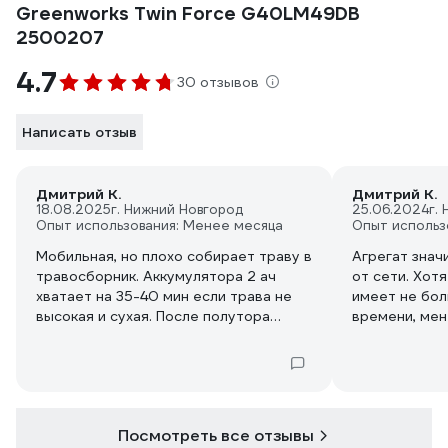
Greenworks Twin Force G40LM49DB
2500207
4.7
30 отзывов
Написать отзыв
Дмитрий К.
Дмитрий К.
18.08.2025
г. Нижний Новгород
25.06.2024
г.
Опыт использования: Менее месяца
Опыт использ
Мобильная, но плохо собирает траву в
Агрегат знач
травосборник. Аккумулятора 2 ач
от сети. Хот
хватает на 35-40 мин если трава не
имеет не бол
высокая и сухая. После полутора
времени, мен
сезонов эксплуатации ёмкость
зарядке ( ак
аккумулятора упала на 10-15%.
поработать о
Небольшой ресурс по времени можно
время насоби
отнести и к достоинствам - час с
Время зарядк
небольшим поработал ( 40 минут
- соответств
Посмотреть все отзывы
косил и столько же собирал за ней
приходиться