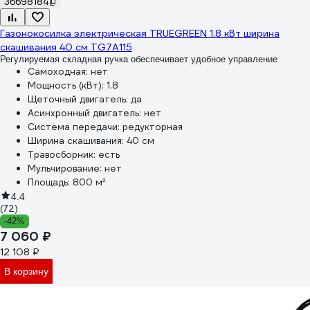
36698184
Газонокосилка электрическая TRUEGREEN 1.8 кВт ширина
скашивания 40 см TG7A115
Регулируемая складная ручка обеспечивает удобное управление
Самоходная:
нет
Мощность (кВт):
1.8
Щеточный двигатель:
да
Асинхронный двигатель:
нет
Система передачи:
редукторная
Ширина скашивания:
40 см
Травосборник:
есть
Мульчирование:
нет
Площадь:
800 м²
4.4
(72)
-42%
7 060 ₽
12 108 ₽
В корзину