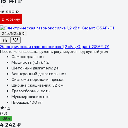
16 141 ₽
16 990 ₽
В корзину
24578229
Электрическая газонокосилка 1,2 кВт, Gigant GSAF-01
Просто использовать: рукоять регулируется под нужный угол
Самоходная:
нет
Мощность (кВт):
1.2
Щеточный двигатель:
да
Асинхронный двигатель:
нет
Система передачи:
прямая
Ширина скашивания:
32 см
Травосборник:
есть
Мульчирование:
нет
Площадь:
100 м²
4.1
(73)
-39%
4 242 ₽