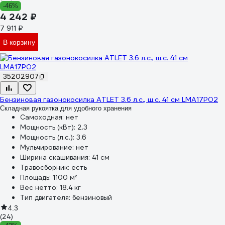
-46%
4 242 ₽
7 911 ₽
В корзину
35202907
Бензиновая газонокосилка ATLET 3.6 л.с., ш.с. 41 см LMA17P02
Складная рукоятка для удобного хранения
Самоходная:
нет
Мощность (кВт):
2.3
Мощность (л.с.):
3.6
Мульчирование:
нет
Ширина скашивания:
41 см
Травосборник:
есть
Площадь:
1100 м²
Вес нетто:
18.4 кг
Тип двигателя:
бензиновый
4.3
(24)