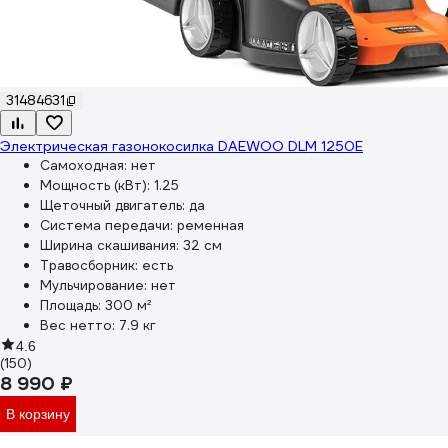
31484631
Электрическая газонокосилка DAEWOO DLM 1250E
Самоходная:
нет
Мощность (кВт):
1.25
Щеточный двигатель:
да
Система передачи:
ременная
Ширина скашивания:
32 см
Травосборник:
есть
Мульчирование:
нет
Площадь:
300 м²
Вес нетто:
7.9 кг
4.6
(150)
8 990 ₽
В корзину