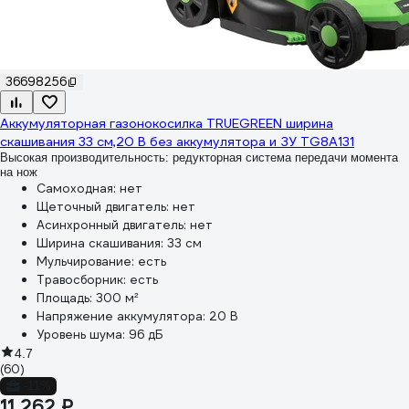
36698256
Аккумуляторная газонокосилка TRUEGREEN ширина
скашивания 33 см,20 В без аккумулятора и ЗУ TG8A131
Высокая производительность: редукторная система передачи момента
на нож
Самоходная:
нет
Щеточный двигатель:
нет
Асинхронный двигатель:
нет
Ширина скашивания:
33 см
Мульчирование:
есть
Травосборник:
есть
Площадь:
300 м²
Напряжение аккумулятора:
20 В
Уровень шума:
96 дБ
4.7
(60)
-11%
11 262 ₽