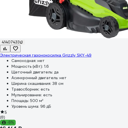
41407433
Электрическая газонокосилка Grizzly SKY-49
Самоходная:
нет
Мощность (кВт):
1.6
Щеточный двигатель:
да
Асинхронный двигатель:
нет
Ширина скашивания:
38 см
Травосборник:
есть
Мульчирование:
есть
Площадь:
500 м²
Уровень шума:
96 дБ
5
(8)
-5%