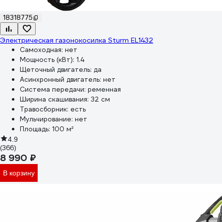
18318775
Электрическая газонокосилка Sturm EL1432
Самоходная:
нет
Мощность (кВт):
1.4
Щеточный двигатель:
да
Асинхронный двигатель:
нет
Система передачи:
ременная
Ширина скашивания:
32 см
Травосборник:
есть
Мульчирование:
нет
Площадь:
100 м²
4.9
(366)
8 990 ₽
В корзину