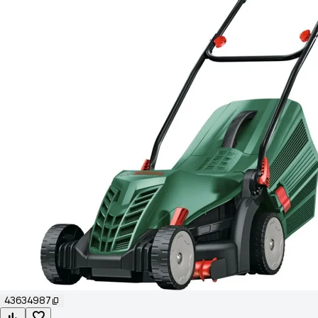
43634987