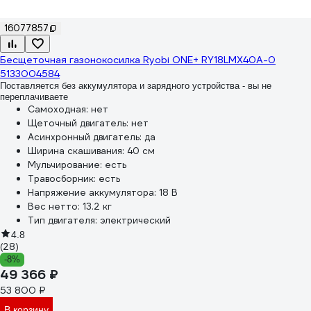
16077857
Бесщеточная газонокосилка Ryobi ONE+ RY18LMX40A-0
5133004584
Поставляется без аккумулятора и зарядного устройства - вы не
переплачиваете
Самоходная:
нет
Щеточный двигатель:
нет
Асинхронный двигатель:
да
Ширина скашивания:
40 см
Мульчирование:
есть
Травосборник:
есть
Напряжение аккумулятора:
18 В
Вес нетто:
13.2 кг
Тип двигателя:
электрический
4.8
(28)
-8%
49 366 ₽
53 800 ₽
В корзину