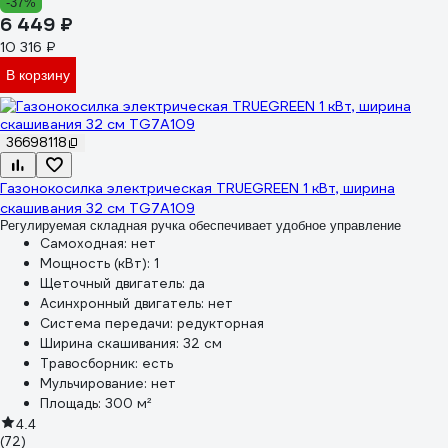
-37%
6 449 ₽
10 316 ₽
В корзину
36698118
Газонокосилка электрическая TRUEGREEN 1 кВт, ширина
скашивания 32 см TG7A109
Регулируемая складная ручка обеспечивает удобное управление
Самоходная:
нет
Мощность (кВт):
1
Щеточный двигатель:
да
Асинхронный двигатель:
нет
Система передачи:
редукторная
Ширина скашивания:
32 см
Травосборник:
есть
Мульчирование:
нет
Площадь:
300 м²
4.4
(72)