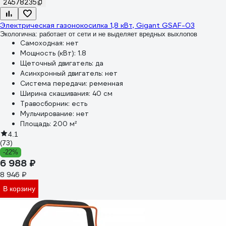
24578235
Электрическая газонокосилка 1,8 кВт, Gigant GSAF-03
Экологична: работает от сети и не выделяет вредных выхлопов
Самоходная:
нет
Мощность (кВт):
1.8
Щеточный двигатель:
да
Асинхронный двигатель:
нет
Система передачи:
ременная
Ширина скашивания:
40 см
Травосборник:
есть
Мульчирование:
нет
Площадь:
200 м²
4.1
(73)
-22%
6 988 ₽
8 946 ₽
В корзину