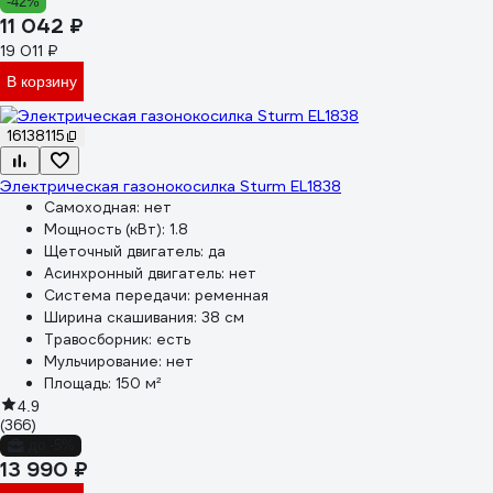
-42%
11 042 ₽
19 011 ₽
В корзину
16138115
Электрическая газонокосилка Sturm EL1838
Самоходная:
нет
Мощность (кВт):
1.8
Щеточный двигатель:
да
Асинхронный двигатель:
нет
Система передачи:
ременная
Ширина скашивания:
38 см
Травосборник:
есть
Мульчирование:
нет
Площадь:
150 м²
4.9
(366)
до -5%
13 990 ₽