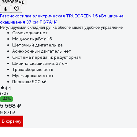
36698154
Газонокосилка электрическая TRUEGREEN 1.5 кВт ширина
скашивания 37 см TG7A114
Регулируемая складная ручка обеспечивает удобное управление
Самоходная:
нет
Мощность (кВт):
1.5
Щеточный двигатель:
да
Асинхронный двигатель:
нет
Система передачи:
редукторная
Ширина скашивания:
37 см
Травосборник:
есть
Мульчирование:
нет
Площадь:
500 м²
4.4
(72)
-44%
5 568 ₽
9 871 ₽
В корзину