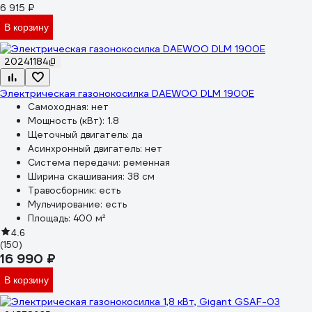
6 915 ₽
В корзину
20241184
Электрическая газонокосилка DAEWOO DLM 1900E
Самоходная:
нет
Мощность (кВт):
1.8
Щеточный двигатель:
да
Асинхронный двигатель:
нет
Система передачи:
ременная
Ширина скашивания:
38 см
Травосборник:
есть
Мульчирование:
есть
Площадь:
400 м²
4.6
(150)
16 990 ₽
В корзину