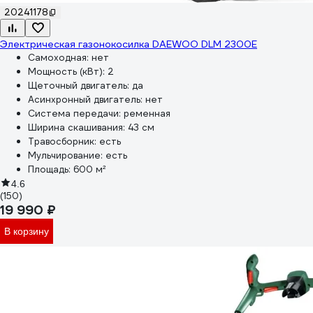
20241178
Электрическая газонокосилка DAEWOO DLM 2300E
Самоходная:
нет
Мощность (кВт):
2
Щеточный двигатель:
да
Асинхронный двигатель:
нет
Система передачи:
ременная
Ширина скашивания:
43 см
Травосборник:
есть
Мульчирование:
есть
Площадь:
600 м²
4.6
(150)
19 990 ₽
В корзину