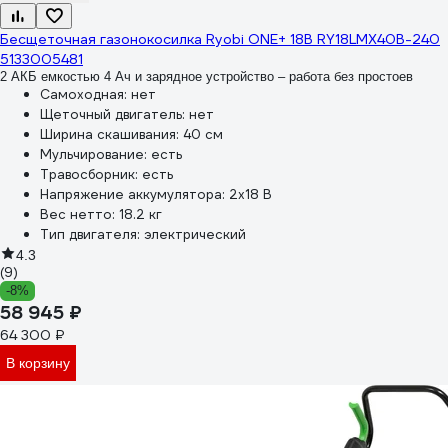
Бесщеточная газонокосилка Ryobi ONE+ 18В RY18LMX40B-240
5133005481
2 АКБ емкостью 4 Ач и зарядное устройство – работа без простоев
Самоходная:
нет
Щеточный двигатель:
нет
Ширина скашивания:
40 см
Мульчирование:
есть
Травосборник:
есть
Напряжение аккумулятора:
2х18 В
Вес нетто:
18.2 кг
Тип двигателя:
электрический
4.3
(9)
-8%
58 945 ₽
64 300 ₽
В корзину