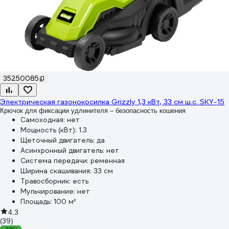
35250085
Электрическая газонокосилка Grizzly 1,3 кВт, 33 см ш.с. SKY-15
Крючок для фиксации удлинителя – безопасность кошения
Самоходная:
нет
Мощность (кВт):
1.3
Щеточный двигатель:
да
Асинхронный двигатель:
нет
Система передачи:
ременная
Ширина скашивания:
33 см
Травосборник:
есть
Мульчирование:
нет
Площадь:
100 м²
4.3
(39)