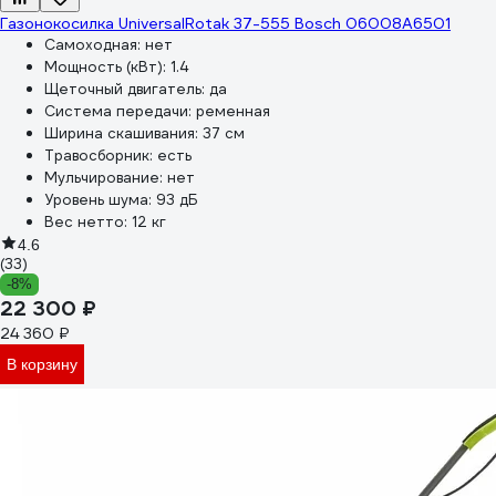
Газонокосилка UniversalRotak 37-555 Bosch 06008A6501
Самоходная:
нет
Мощность (кВт):
1.4
Щеточный двигатель:
да
Система передачи:
ременная
Ширина скашивания:
37 см
Травосборник:
есть
Мульчирование:
нет
Уровень шума:
93 дБ
Вес нетто:
12 кг
4.6
(33)
-8%
22 300 ₽
24 360 ₽
В корзину