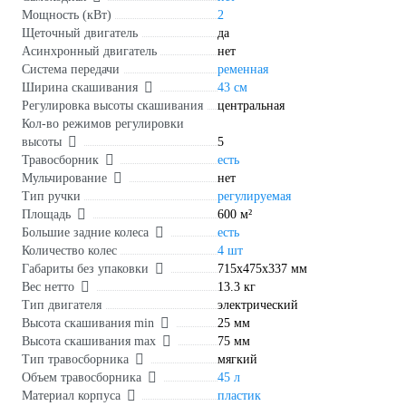
Мощность (кВт)
2
Щеточный двигатель
да
Асинхронный двигатель
нет
Система передачи
ременная
Ширина скашивания
43 см
Регулировка высоты скашивания
центральная
Кол-во режимов регулировки
высоты
5
Травосборник
есть
Мульчирование
нет
Тип ручки
регулируемая
Площадь
600 м²
Большие задние колеса
есть
Количество колес
4 шт
Габариты без упаковки
715х475х337 мм
Вес нетто
13.3 кг
Тип двигателя
электрический
Высота скашивания min
25 мм
Высота скашивания max
75 мм
Тип травосборника
мягкий
Объем травосборника
45 л
Материал корпуса
пластик