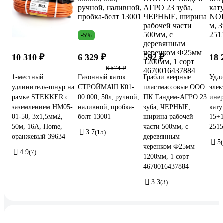
-5%
10 310 ₽
6 329 ₽
592 ₽
18 
6 674 ₽
1-местный
Газонный каток
Грабли веерные
Удл
удлинитель-шнур на
СТРОЙМАШ К01-
пластмассовые ООО
элек
рамке STEKKER с
00.000, 50л, ручной,
ПК Тандем-АГРО 23
ине
заземлением HM05-
наливной, пробка-
зуба, ЧЕРНЫЕ,
кат
01-50, 3х1,5мм2,
болт 13001
ширина рабочей
15+1
50м, 16А, Home,
части 500мм, с
2515
3.7
(15)
оранжевый 39634
деревянным
5
(
черенком Ф25мм
4.9
(7)
1200мм, 1 сорт
4670016437884
3.3
(3)