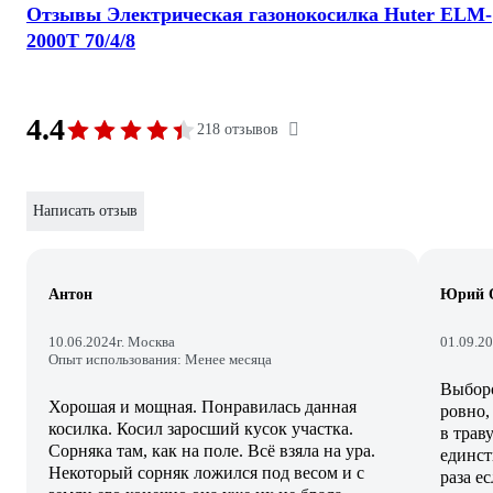
Отзывы Электрическая газонокосилка Huter ELM-
2000T 70/4/8
4.4
218 отзывов
Написать отзыв
Антон
Юрий 
10.06.2024
г. Москва
01.09.2
Опыт использования: Менее месяца
Выборо
Хорошая и мощная. Понравилась данная
ровно,
косилка. Косил заросший кусок участка.
в трав
Сорняка там, как на поле. Всё взяла на ура.
единст
Некоторый сорняк ложился под весом и с
раза е