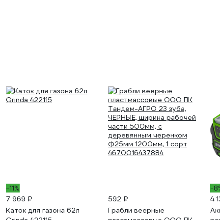
-11%
-8
7 969 ₽
592 ₽
4 
Каток для газона 62л
Грабли веерные
Ак