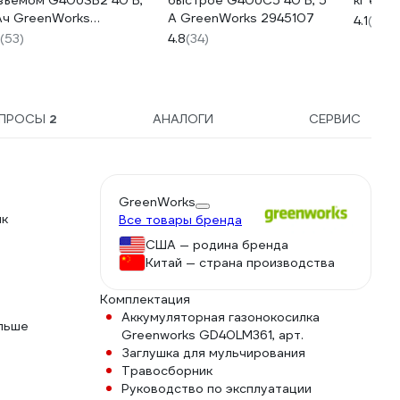
зъемом G40USB2 40 В,
быстрое G40UC5 40 В, 5
кг e70 
Ач GreenWorks
А GreenWorks 2945107
4.1
(121)
39407
(53)
4.8
(34)
ПРОСЫ
2
АНАЛОГИ
СЕРВИС
GreenWorks
ик
Все товары бренда
США — родина бренда
Китай — страна производства
Комплектация
Аккумуляторная газонокосилка
ольше
Greenworks GD40LM361, арт.
Заглушка для мульчирования
Травосборник
Руководство по эксплуатации