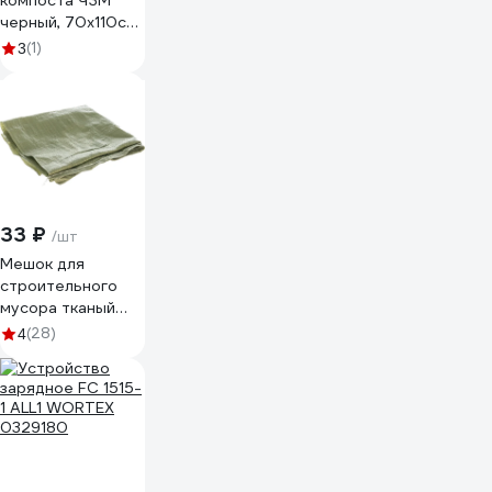
компоста ЧЗМ
черный, 70x110см
4953
(1)
3
33 ₽
/шт
Мешок для
строительного
мусора тканый
полипропиленовый
(28)
4
(90х50 см) РОС
11903