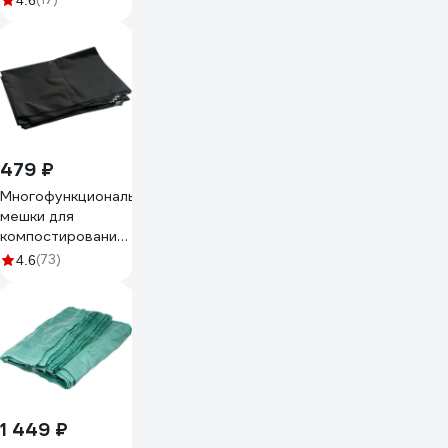
4.6
479 ₽
Многофункциональные
мешки для
компостирования,
листвы, мусора и
(73)
4.6
отходов (120 л,
70х110 см, 150
мкм, 5 шт) Зри в
корень
4650243048299
1 449 ₽