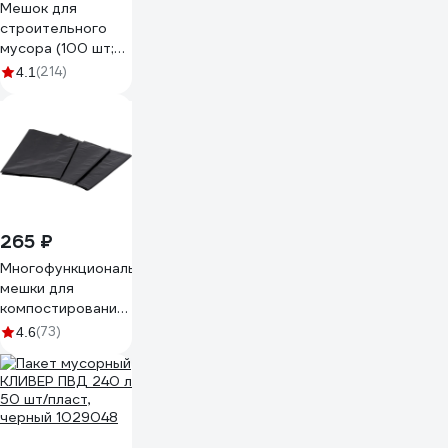
Мешок для
строительного
мусора (100 шт;
55х95 см;
(214)
4.1
зеленый) Gigant
12-004
265 ₽
Многофункциональные
мешки для
компостирования,
листвы, мусора и
(73)
4.6
отходов (120 л,
70х110 см, 150
мкм, 3 шт) Зри в
корень
4650243048282