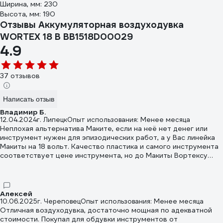
Ширина, мм: 230
Высота, мм: 190
Отзывы Аккумуляторная воздуходувка
WORTEX 18 В BB1518D00029
4.9
37 отзывов
Написать отзыв
Владимир Б.
12.04.2024
г. Липецк
Опыт использования: Менее месяца
Неплохая альтернатива Маките, если на неё нет денег или
инструмент нужен для эпизодических работ, а у Вас линейка
Макиты на 18 вольт. Качество пластика и самого инструмента
соответствует цене инструмента, но до Макиты Вортексу
еще далеко, хотя всякий нонейм с алиэкпресс с инструментом
под Макиту по качеству пластика уже едва отличим от
качества Макиты. Да, внутреннее строение может быть хуже,
чем у оригинала, но внешне все на достойном уровне. У
Алексей
Вортекса возможно деньги вложили во внутреннее
10.06.2025
г. Череповец
Опыт использования: Менее месяца
содержание, подсчитав внешний вид вторичным. Ставлю 5
Отличная воздуходувка, достаточно мощная по адекватной
звезд только потому, что за такие деньги лучше не найдешь,
стоимости. Покупал для обдувки инструментов от