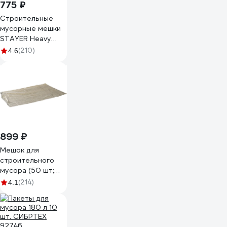
775 ₽
Строительные
мусорные мешки
STAYER Heavy
Duty 360 л, 10 шт
(210)
4.6
39157-360
899 ₽
Мешок для
строительного
мусора (50 шт;
55х95 см;
(214)
4.1
зеленый) Gigant
12-003