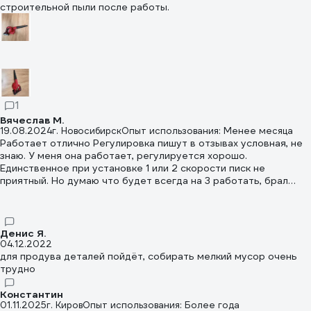
близнец от Bort выглядит хуже. И буду копить деньги на
строительной пыли после работы.
Макиту.
1
Вячеслав М.
19.08.2024
г. Новосибирск
Опыт использования: Менее месяца
Работает отлично Регулировка пишут в отзывах условная, не
знаю. У меня она работает, регулируется хорошо.
Единственное при установке 1 или 2 скорости писк не
приятный. Но думаю что будет всегда на 3 работать, брал
чтобы сдувать снег, опилки
Денис Я.
04.12.2022
для продува деталей пойдёт, собирать мелкий мусор очень
трудно
Константин
01.11.2025
г. Киров
Опыт использования: Более года