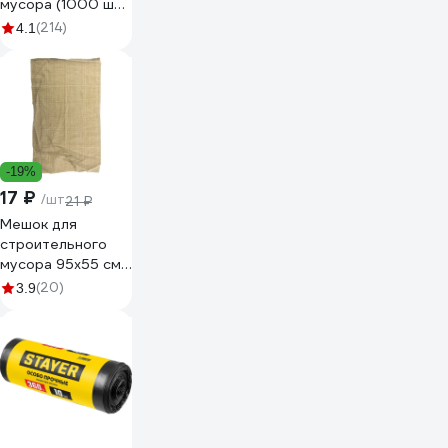
мусора (1000 шт;
55х95 см;
(214)
4.1
зеленый) Gigant
12-005
-19%
17 ₽
/шт
21 ₽
Мешок для
строительного
мусора 95х55 см
СИБРТЕХ 939047
(20)
3.9