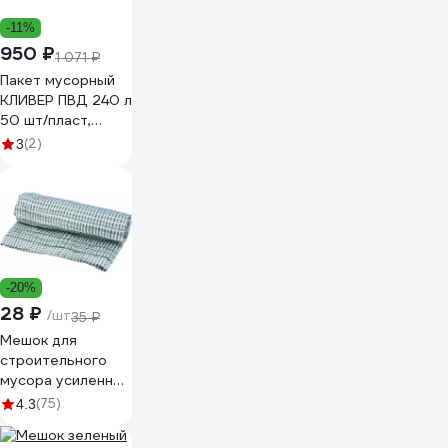
-11%
950 ₽
1 071 ₽
Пакет мусорный
КЛИВЕР ПВД 240 л
50 шт/пласт,
черный 1029048
(2)
3
-20%
28 ₽
/шт
35 ₽
Мешок для
строительного
мусора усиленный
(95x55 см) Без
(75)
4.3
бренда 93930