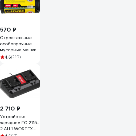
корень
4650243048305
570 ₽
Строительные
особопрочные
мусорные мешки
STAYER Heavy
(210)
4.6
Duty 240 л, 10 шт
39157-240
2 710 ₽
Устройство
зарядное FC 2115-
2 ALL1 WORTEX
0329182
(17)