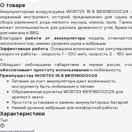
Gigant 55-105-
О товаре
106
Аккумуляторная воздуходувка WORTEX 18 В BB1518D00029 -
надежный инструмент, который предназначен для сдува и
сбора различного рода мелкого мусора, опилок, пыли. Также
может использоваться для распала древесного угля, брикета
для мангала и BBQ.
Благодаря
работе от аккумулятора
модель отличается
экологичностью, низким уровнем шума и вибрации.
Эффективная работа
. Оснащена возможностью регулировки
скорости работы - скорость 1 - 100 км/ч, скорость 2 - 180 км/
ч.
Обладает небольшими габаритами и малым весом, что
обеспечивает простоту использования
и мобильность.
Преимущества WORTEX 18 В BB1518D00029
Питание за счет аккумулятора дает возможность
инструменту быть мобильным и лёгким
Обрезиненная рукоятка WORTEX BB1518D00029 для
крепкого хвата
Простота установки и замены аккумуляторных батарей
Низкий уровень вибрации для комфортной работы
Характеристики
Тип
аккумуляторный