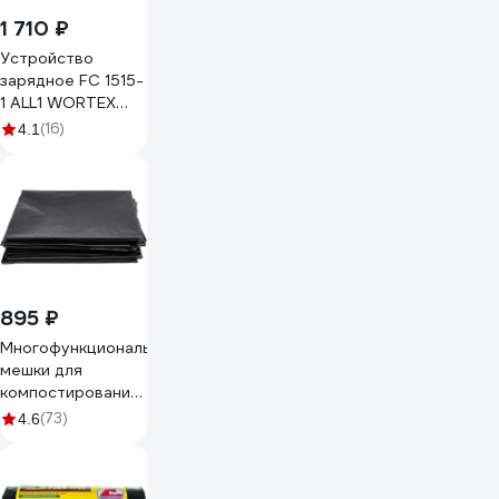
1 710 ₽
Устройство
зарядное FC 1515-
1 ALL1 WORTEX
0329180
(16)
4.1
895 ₽
Многофункциональные
мешки для
компостирования,
листвы, мусора и
(73)
4.6
отходов (120 л,
70х110 см, 150
мкм, 10 шт) Зри в