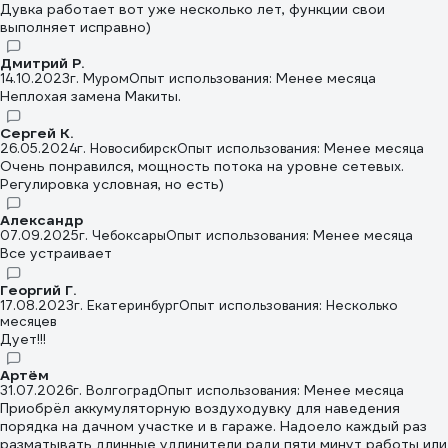
Дувка работает вот уже несколько лет, функции свои
выполняет исправно)
Дмитрий Р.
14.10.2023
г. Муром
Опыт использования: Менее месяца
Неплохая замена Макиты.
Сергей К.
26.05.2024
г. Новосибирск
Опыт использования: Менее месяца
Очень понравился, мощность потока на уровне сетевых.
Регулировка условная, но есть)
Александр
07.09.2025
г. Чебоксары
Опыт использования: Менее месяца
Все устраивает
Георгий Г.
17.08.2023
г. Екатеринбург
Опыт использования: Несколько
месяцев
Дует!!!
Артём
31.07.2026
г. Волгоград
Опыт использования: Менее месяца
Приобрёл аккумуляторную воздуходувку для наведения
порядка на дачном участке и в гараже. Надоело каждый раз
разматывать длинные удлинители ради пяти минут работы или