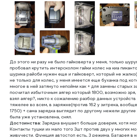
До этого ни разу не было гайковерта у меня, только шуру
пробовал крутить интерсколом гайки колес на киа пиканто
шурика райоби нужен еще и гайковерт, который не жалко(
не только для колес, у меня имеется еще буханка под кото
многое в ней затянуто непойми как + для замены старых з
посчитал избыточным аягер который 1800, возможно зря,
взял аягер?, никто к сожалению разбор данных устройств 
тяжелее во всем, в заряжке(против 162 у зитрека, вообщ
1750) + сама зарядка выглядит по другому нежели другие 
была уже установлена, снял.
Достоинства:
Зарядка внушает больше доверия, хотя мо
Контакты тушки их мало того 3шт против двух у многих 
живучести. Функция автостоп есть, 3 режима. Батарея в 