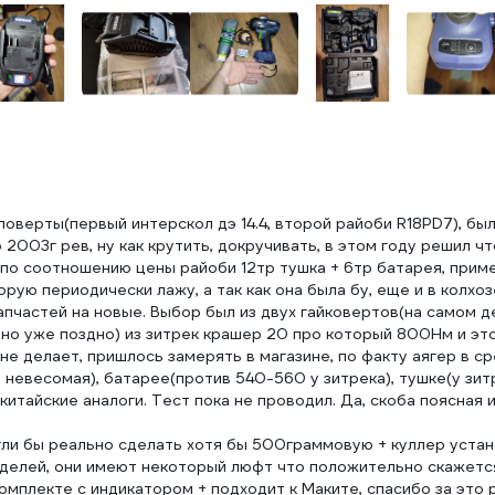
поверты(первый интерскол дэ 14.4, второй райоби R18PD7), был
 2003г рев, ну как крутить, докручивать, в этом году решил ч
по соотношению цены райоби 12тр тушка + 6тр батарея, приме
рую периодически лажу, а так как она была бу, еще и в колхоз
апчастей на новые. Выбор был из двух гайковертов(на самом де
 но уже поздно) из зитрек крашер 20 про который 800Нм и это
не делает, пришлось замерять в магазине, по факту аягер в с
е невесомая), батарее(против 540-560 у зитрека), тушке(у зит
китайские аналоги. Тест пока не проводил. Да, скоба поясная 
гли бы реально сделать хотя бы 500граммовую + куллер устан
моделей, они имеют некоторый люфт что положительно скажетс
комплекте с индикатором + подходит к Маките, спасибо за это 