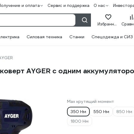
Получение и оплата
Сервис и поддержка
О нас
Инвестор
Избранное
лектрика
Силовая техника
Станки
Спецодежда и СИЗ
AYGER
коверт AYGER с одним аккумулятор
Max крутящий момент
350 Нм
550 Нм
850 Нм
1800 Нм