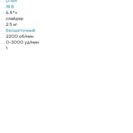
Li-Ion
18 В
4 А*ч
слайдер
2.5 кг
бесщеточный
2200 об/мин
0-3000 уд/мин
1