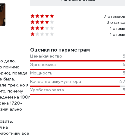
7 отзывов
3 отзыва
1 отзыв
1 отзыв
Оценки по параметрам
Цена/качество
5
о дело,
Эргономика
5
то помимо
рно), правда
Мощность
5
е была,
Качество аккумулятора
4.7
ле трех, но я
Удобство хвата
5
го, почему
реднем на 100г
река 1720-
изначально
овить.
я на
работнику все