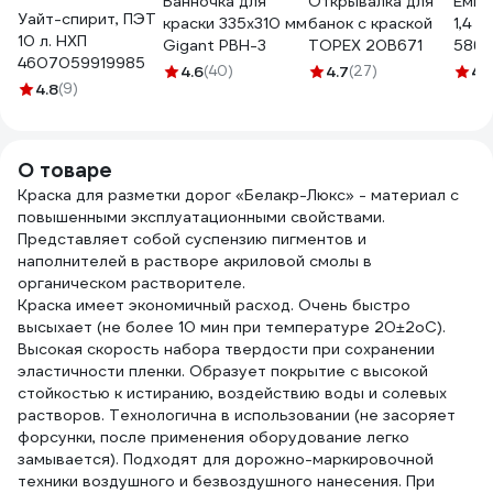
Ванночка для
Открывалка для
Емко
Уайт-спирит, ПЭТ
краски 335х310 мм
банок с краской
1,4 л
10 л. НХП
Gigant PBH-3
TOPEX 20B671
5868
4607059919985
4.6
(40)
4.7
(27)
4.
4.8
(9)
О товаре
Краска для разметки дорог «Белакр-Люкс» - материал с
повышенными эксплуатационными свойствами.
Представляет собой суспензию пигментов и
наполнителей в растворе акриловой смолы в
органическом растворителе.
Краска имеет экономичный расход. Очень быстро
высыхает (не более 10 мин при температуре 20±2оС).
Высокая скорость набора твердости при сохранении
эластичности пленки. Образует покрытие с высокой
стойкостью к истиранию, воздействию воды и солевых
растворов. Технологична в использовании (не засоряет
форсунки, после применения оборудование легко
замывается). Подходят для дорожно-маркировочной
техники воздушного и безвоздушного нанесения. При