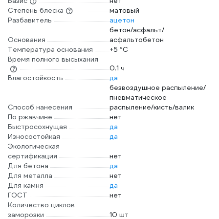
Базис
нет
Степень блеска
матовый
Разбавитель
ацетон
бетон/асфальт/
Основания
асфальтобетон
Температура основания
+5 °С
Время полного высыхания
0.1 ч
Влагостойкость
да
безвоздушное распыление/
пневматическое
Способ нанесения
распыление/кисть/валик
По ржавчине
нет
Быстросохнущая
да
Износостойкая
да
Экологическая
сертификация
нет
Для бетона
да
Для металла
нет
Для камня
да
ГОСТ
нет
Количество циклов
заморозки
10 шт