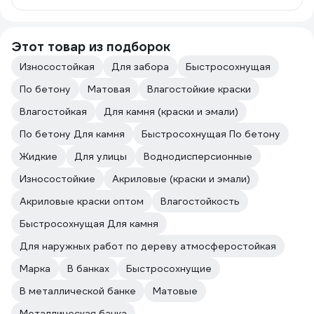
Этот товар из подборок
Износостойкая
Для забора
Быстросохнущая
По бетону
Матовая
Влагостойкие краски
Влагостойкая
Для камня (краски и эмали)
По бетону Для камня
Быстросохнущая По бетону
Жидкие
Для улицы
Воднодисперсионные
Износостойкие
Акриловые (краски и эмали)
Акриловые краски оптом
Влагостойкость
Быстросохнущая Для камня
Для наружных работ по дереву атмосферостойкая
Марка
В банках
Быстросохнущие
В металлической банке
Матовые
Металлическая банка