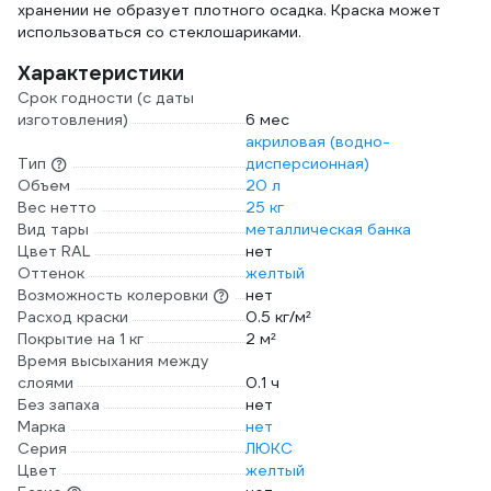
хранении не образует плотного осадка. Краска может
использоваться со стеклошариками.
Характеристики
Срок годности (с даты
изготовления)
6 мес
акриловая (водно-
Тип
дисперсионная)
Объем
20 л
Вес нетто
25 кг
Вид тары
металлическая банка
Цвет RAL
нет
Оттенок
желтый
Возможность колеровки
нет
Расход краски
0.5 кг/м²
Покрытие на 1 кг
2 м²
Время высыхания между
слоями
0.1 ч
Без запаха
нет
Марка
нет
Серия
ЛЮКС
Цвет
желтый