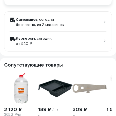
Самовывоз:
сегодня,
бесплатно
, из 2 магазинов
Курьером:
сегодня,
от 540 ₽
Сопутствующие товары
2 120 ₽
189 ₽
309 ₽
1 51
/шт
365.2 ₽/кг