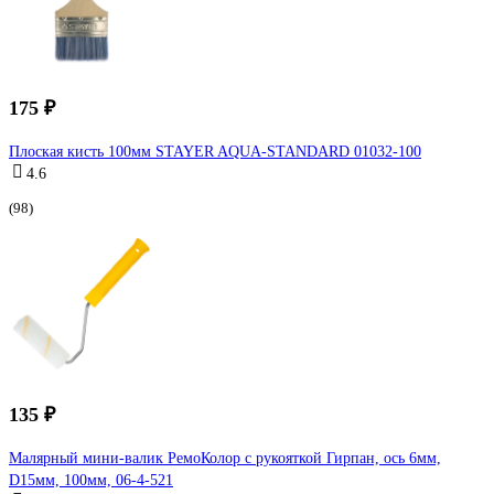
175 ₽
Плоская кисть 100мм STAYER AQUA-STANDARD 01032-100
4.6
(98)
135 ₽
Малярный мини-валик РемоКолор с рукояткой Гирпан, ось 6мм,
D15мм, 100мм, 06-4-521