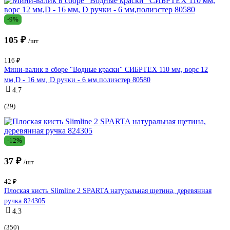
-9%
105 ₽
/шт
116 ₽
Мини-валик в сборе "Водные краски" СИБРТЕХ 110 мм, ворс 12
мм,D - 16 мм, D ручки - 6 мм,полиэстер 80580
4.7
(29)
-12%
37 ₽
/шт
42 ₽
Плоская кисть Slimline 2 SPARTA натуральная щетина, деревянная
ручка 824305
4.3
(350)