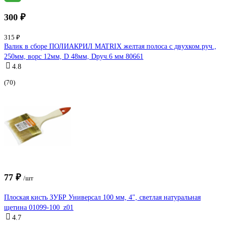
300 ₽
315 ₽
Валик в сборе ПОЛИАКРИЛ MATRIX желтая полоса с двухком.руч.,
250мм, ворс 12мм, D 48мм, Dруч.6 мм 80661
4.8
(70)
77 ₽
/шт
Плоская кисть ЗУБР Универсал 100 мм, 4", светлая натуральная
щетина 01099-100_z01
4.7