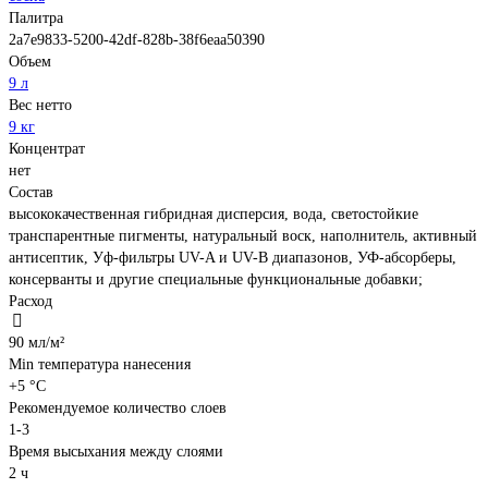
Палитра
2a7e9833-5200-42df-828b-38f6eaa50390
Объем
9 л
Вес нетто
9 кг
Концентрат
нет
Состав
высококачественная гибридная дисперсия, вода, светостойкие
транспарентные пигменты, натуральный воск, наполнитель, активный
антисептик, Уф-фильтры UV-A и UV-B диапазонов, УФ-абсорберы,
консерванты и другие специальные функциональные добавки;
Расход
90 мл/м²
Min температура нанесения
+5 °С
Рекомендуемое количество слоев
1-3
Время высыхания между слоями
2 ч