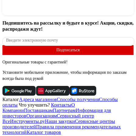
Подпишитесь
на рассылку
и будьте в курсе! Акции, скидки,
распродажи ждут!
Подписаться
Оригинальные товары с гарантией!
Установите мобильное приложение, чтобы информация по заказам
всегда была под рукой
Каталог
Адреса магазинов
Способы получения
Способы
оплаты
Что улучшить?
Контакты
О
Компании
Поставщикам
Партнерам
Информация для
инвесторов
Организациям
Сервисный центр
ВсеИнструменты.ру
Наши закупки
Сервисные центры
производителей
Правила применения рекомендательных
технологий
Каталог товаров