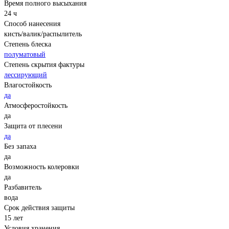
Время полного высыхания
24 ч
Способ нанесения
кисть/валик/распылитель
Степень блеска
полуматовый
Степень скрытия фактуры
лессирующий
Влагостойкость
да
Атмосферостойкость
да
Защита от плесени
да
Без запаха
да
Возможность колеровки
да
Разбавитель
вода
Срок действия защиты
15 лет
Условия хранения