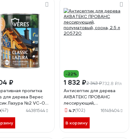
-22%
04 ₽
1 832 ₽
2 343 ₽
732.8 ₽/л
ративная пропитка
Антисептик для дерева
s для дерева Верес
АКВАТЕКС ПРОВАНС
сик Лазура №2 VC-07,
лессирующий,
матовая, 0,8 л, сосна
полуматовый, сосна, 2.5 л
9
(47)
4.7
(102)
44381544
16149404
65
205720
орзину
В корзину