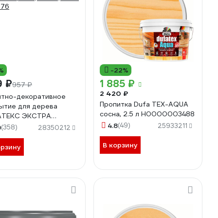
%
-22%
9 ₽
1 885 ₽
957 ₽
2 420 ₽
тно-декоративное
Пропитка Dufa TEX-AQUA
ытие для дерева
сосна, 2.5 л Н0000003488
АТЕКС ЭКСТРА
глянцевое, сосна, 0.8 л
4.8
(49)
25933211
9
(358)
28350212
776
В корзину
орзину