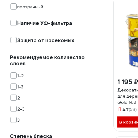
прозрачный
Наличие УФ-фильтра
Защита от насекомых
Рекомендуемое количество
слоев
1-2
1 195 
1-3
Декорати
для дере
2
Gold №2 
0,8 л, со
2-3
4.7
(58)
3
В корзи
Степень блеска