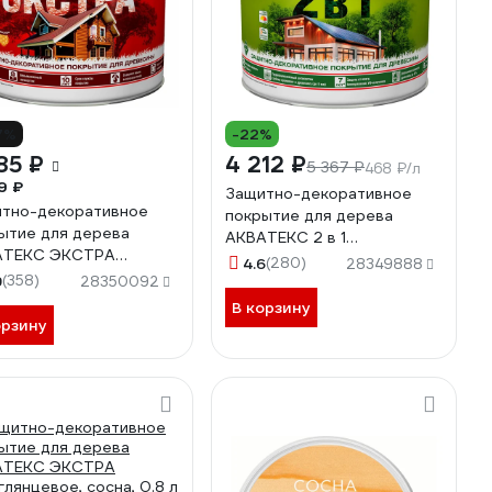
7%
-22%
85 ₽
4 212 ₽
5 367 ₽
468 ₽/л
9 ₽
Защитно-декоративное
тно-декоративное
покрытие для дерева
ытие для дерева
АКВАТЕКС 2 в 1
АТЕКС ЭКСТРА
полуматовое, сосна, 9 л
4.6
(280)
28349888
глянцевое, сосна, 9 л
9
(358)
257233
28350092
790
В корзину
орзину