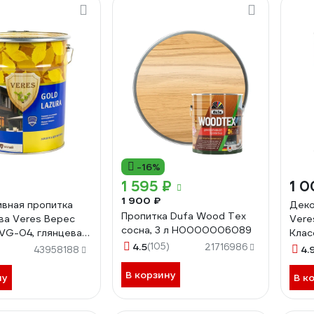
-16%
₽
1 595 ₽
1 0
1 900 ₽
вная пропитка
Деко
Пропитка Dufa Wood Tex
ва Veres Верес
Vere
сосна, 3 л Н0000006089
VG-04, глянцевая,
Клас
сна 281432
4.5
(105)
полу
21716986
4.
43958188
2814
В корзину
ну
В к