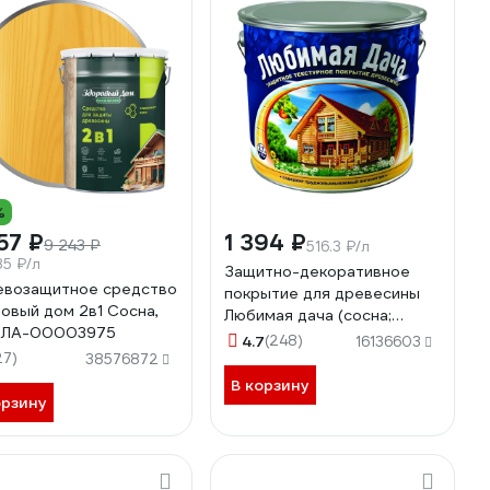
%
57 ₽
1 394 ₽
9 243 ₽
516.3 ₽/л
85 ₽/л
Защитно-декоративное
возащитное средство
покрытие для древесины
овый дом 2в1 Сосна,
Любимая дача (сосна;
л ЛА-00003975
полуматовое; 2.7 л) 36156
4.7
(248)
16136603
27)
38576872
В корзину
орзину