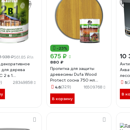
-23%
675 ₽
10 
1 938 ₽
561.85 ₽/л
880 ₽
-декоративное
Анти
Пропитка для защиты
 для дерева
Аква
древесины Dufa Wood
 2 в 1
лесс
Protect сосна 750 мл
ое, сосна, 2.7 л
полу
)
5
(
28349858
МП000015772
4.6
(329)
272
16509768
ну
В к
В корзину