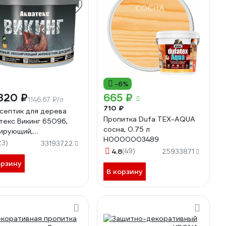
-6%
320 ₽
665 ₽
1146.67 ₽/л
710 ₽
септик для дерева
Пропитка Dufa TEX-AQUA
текс Викинг 65096,
сосна, 0.75 л
ирующий,
Н0000003489
матовый, 9 л, сосна
23)
33193722
536
4.8
(49)
25933871
орзину
В корзину