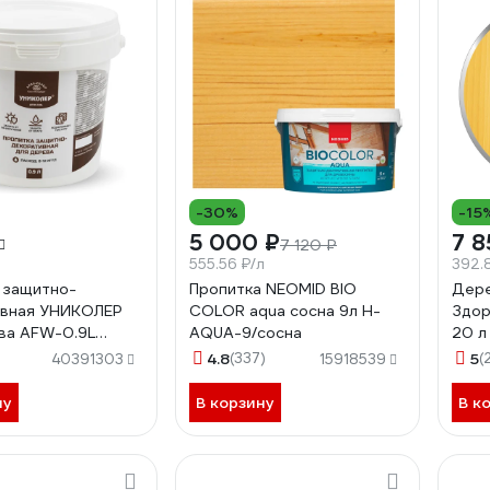
-30%
-15
5 000 ₽
7 8
7 120 ₽
555.56 ₽/л
392.
 защитно-
Пропитка NEOMID BIO
Дере
ивная УНИКОЛЕР
COLOR aqua сосна 9л Н-
Здор
ва AFW-0.9L
AQUA-9/сосна
20 
1459
4.8
(337)
5
(
40391303
15918539
ну
В корзину
В к