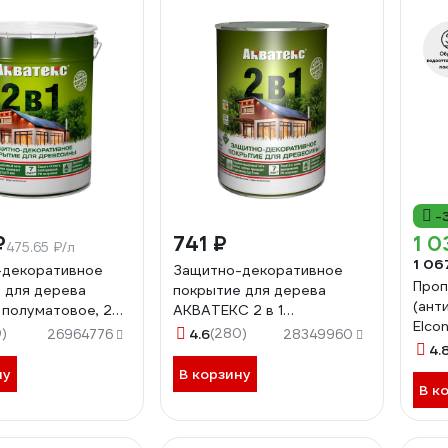
-
₽
741 ₽
1 0
475.65 ₽/л
1 06
-декоративное
Защитно-декоративное
Проп
 для дерева
покрытие для дерева
(ант
 полуматовое, 20
АКВАТЕКС 2 в 1
Elco
 257240
полуматовое, сосна, 0.8 л
)
4.6
(280)
26964776
28349960
00-
257205
4.
ну
В корзину
В к