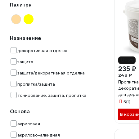
Палитра
Назначение
декоративная отделка
-5%
защита
235 ₽
защита/декоративная отделка
248 ₽
Пропитка
пропитка/защита
декорат
для дере
тонирование, защита, пропитка
Сосна 76
5
(1)
Основа
В корзи
акриловая
акрилово-алкидная