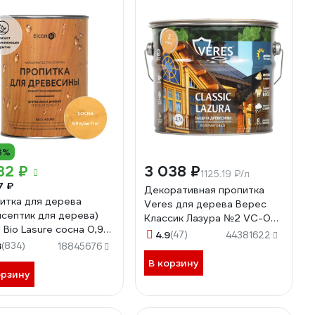
3%
32 ₽
3 038 ₽
1125.19 ₽/л
7 ₽
Декоративная пропитка
итка для дерева
Veres для дерева Верес
исептик для дерева)
Классик Лазура №2 VC-08,
n Bio Lasure сосна 0,9л
полуматовая, 2,7 л, сосна
4.9
(47)
44381622
00461945
8
(834)
281466
18845676
В корзину
орзину