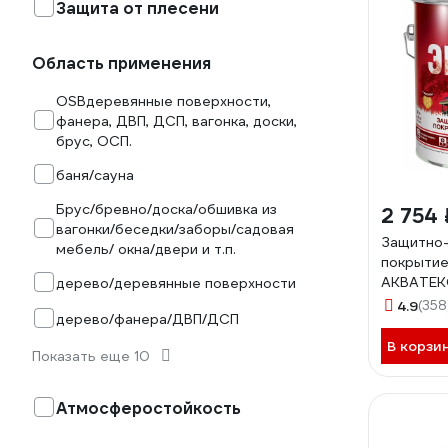
Защита от плесени
Область применения
OSBдеревянные поверхности,
фанера, ДВП, ДСП, вагонка, доски,
брус, ОСП.
баня/сауна
Брус/бревно/доска/обшивка из
2 754 
вагонки/беседки/заборы/садовая
Защитно
мебель/ окна/двери и т.п.
покрытие
АКВАТЕК
дерево/деревянные поверхности
полуглянц
4.9
(358
дерево/фанера/ДВП/ДСП
259748
В корзи
Показать еще 10
Атмосферостойкость