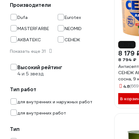
Производители
Dufa
Eurotex
MASTERFARBE
NEOMID
АКВАТЕКС
СЕНЕЖ
-7%
Показать еще 31
8 179 
8 794 ₽
Антисепт
Высокий рейтинг
СЕНЕЖ А
4 и 5 звезд
сосна, 9 
4.8
(669
Тип работ
В корзи
для внутренних и наружных работ
для внутренних работ
Тип