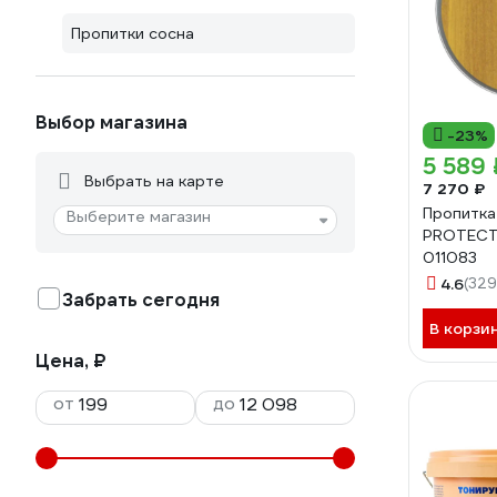
Пропитки сосна
Выбор магазина
-23%
5 589 
Выбрать на карте
7 270 ₽
Пропитк
Выберите магазин
PROTECT 
011083
4.6
(329
Забрать сегодня
В корзи
Цена, ₽
от
до