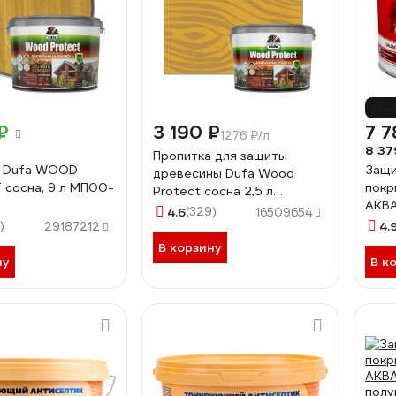
-
₽
3 190 ₽
7 7
1276 ₽/л
8 37
Пропитка для защиты
а Dufa WOOD
Защи
древесины Dufa Wood
сосна, 9 л МП00-
покр
Protect сосна 2,5 л
АКВ
МП000015773
4.6
(329)
16509654
полу
)
4.
29187212
259
В корзину
ну
В к