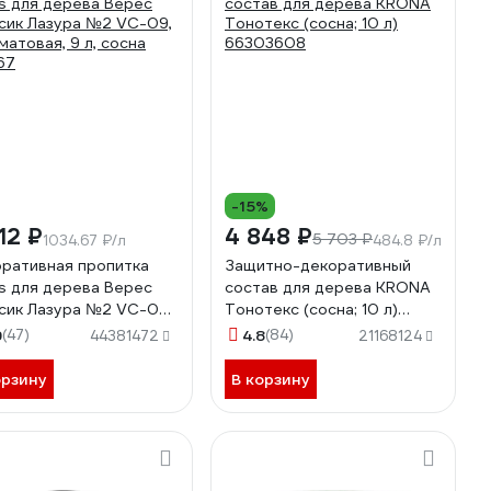
-15%
12 ₽
4 848 ₽
5 703 ₽
1034.67 ₽/л
484.8 ₽/л
ративная пропитка
Защитно-декоративный
s для дерева Верес
состав для дерева KRONA
сик Лазура №2 VC-09,
Тонотекс (сосна; 10 л)
матовая, 9 л, сосна
66303608
9
(47)
4.8
(84)
44381472
21168124
67
орзину
В корзину