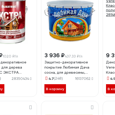
₽
3 936 ₽
9 3
1020 ₽/л
437.33 ₽/л
-декоративное
Защитно-декоративное
Деко
 для дерева
покрытие Любимая Дача
Vere
С ЭКСТРА
сосна, для древесины,
Клас
евое, сосна, 2.7 л
полуматовое, 9 л 45321
полу
)
4.7
(248)
4.
28350434
16137062
2814
ну
В корзину
В к