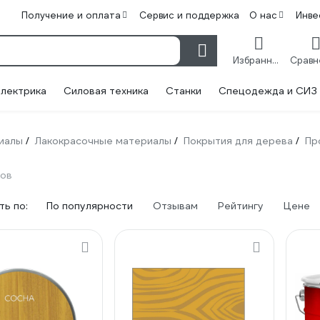
Получение и оплата
Сервис и поддержка
О нас
Инве
Избранное
лектрика
Силовая техника
Станки
Спецодежда и СИЗ
иалы
Лакокрасочные материалы
Покрытия для дерева
Пр
/
/
/
ров
ь по:
По популярности
Отзывам
Рейтингу
Цене