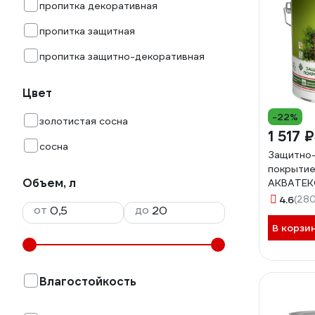
пропитка декоративная
пропитка защитная
пропитка защитно-декоративная
Цвет
-22%
золотистая сосна
1 517 ₽
сосна
Защитно
покрытие
Объем, л
АКВАТЕКС
полуматов
4.6
(280
от
до
257219
В корзи
Влагостойкость