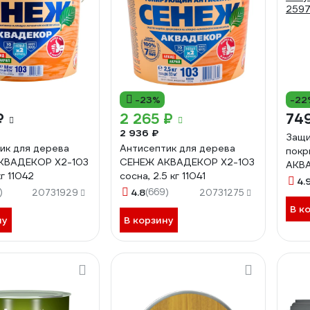
-23%
-22
₽
2 265 ₽
74
2 936 ₽
Защи
ик для дерева
Антисептик для дерева
покр
КВАДЕКОР Х2-103
СЕНЕЖ АКВАДЕКОР Х2-103
АКВ
кг 11042
сосна, 2.5 кг 11041
полу
4.
)
4.8
(669)
259
20731929
20731275
В к
ну
В корзину