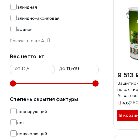
алкидная
алкидно-акриловая
водная
Показать еще 4
Вес нетто, кг
от
до
9 513 
Защитно
покрытие
Акватекс
Степень скрытия фактуры
л, сосна
4.6
(280
лессирующий
В корзи
нет
полукроющий