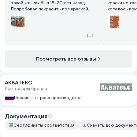
такой же, как был 15-20 лет назад.
краски не хв
Попробовал покрасить пол краской
хотелось пок
орех 2 в 1. Получился желтый
Краску нанос
поносный цвет. Перекрасил Экстрой.
очищенную по
Ближе к ореху, но не совсем то. Из
старого слоя
переписки с фирмой понял, что цвета
Краска очень
1
и не должны быть одинаковыми и
первого сло
такими, как образцы на банке...
просматривал
Доверие к Акватексу подорвано
слоя.
окончательно.
На фото покр
Посмотреть все отзывы
АКВАТЕКС
Все товары бренда
Россия — страна производства
Документация
Сертификаты соответствия
Скачать всю докумен