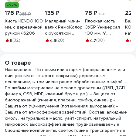
-52%
176 ₽
135 ₽
78 ₽
223
/шт
365 ₽
Кисть KENDO 100
Малярный мини-
Плоская кисть
Вали
мм, с деревянной
валик РемоКолор
ЗУБР Универсал
KOR
ручкой 46206
с рукояткой
100 мм, 4",
нату
Гирпан, ось 6мм,
светлая
250 
5
(32)
4.6
(28)
4.7
(90)
4.1
D15мм, 100мм, 06-
натуральная
900
4-521
щетина 01099-
100_z01
О товаре
Назначение: - По новым или старым (неокрашенным или
очищенным от старого покрытия) деревянным
основаниям, в том числе ранее обработанным олифой; -
По любым материалам на основе древесины (ДВП, ДСП,
фанера, OSB, MDF, клееный брус и др.); - Защита от
биопоражений (гниения, плесени, грибка, синевы); -
Защита от УФ-излучения (потемнения, выгорания); -
Защита от атмосферных воздействий. Состав: алкидные
смолы, натуральное масло, уайт-спирит, натуральный
микровоск, высокоэффективные трудновымываемые
биоцидные компоненты, светостойкие транспарентные