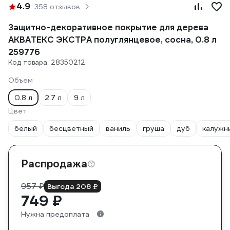
4.9
358 отзывов
Защитно-декоративное покрытие для дерева
АКВАТЕКС ЭКСТРА полуглянцевое, сосна, 0.8 л
259776
Код товара: 28350212
Объем
0.8 л
2.7 л
9 л
Цвет
белый
бесцветный
ваниль
груша
дуб
калужн
Распродажа
957 ₽
Выгода 208 ₽
749 ₽
Нужна предоплата