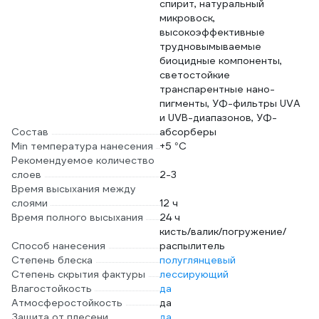
спирит, натуральный
микровоск,
высокоэффективные
трудновымываемые
биоцидные компоненты,
светостойкие
транспарентные нано-
пигменты, УФ-фильтры UVA
и UVB-диапазонов, УФ-
Состав
абсорберы
Min температура нанесения
+5 °С
Рекомендуемое количество
слоев
2-3
Время высыхания между
слоями
12 ч
Время полного высыхания
24 ч
кисть/валик/погружение/
Способ нанесения
распылитель
Степень блеска
полуглянцевый
Степень скрытия фактуры
лессирующий
Влагостойкость
да
Атмосферостойкость
да
Защита от плесени
да