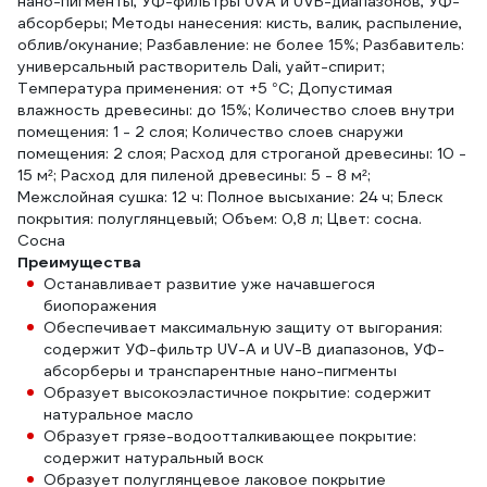
нано-пигменты, УФ-фильтры UVA и UVB-диапазонов, УФ-
абсорберы; Методы нанесения: кисть, валик, распыление,
облив/окунание; Разбавление: не более 15%; Разбавитель:
универсальный растворитель Dali, уайт-спирит;
Температура применения: от +5 °С; Допустимая
влажность древесины: до 15%; Количество слоев внутри
помещения: 1 - 2 слоя; Количество слоев снаружи
помещения: 2 слоя; Расход для строганой древесины: 10 -
15 м²; Расход для пиленой древесины: 5 - 8 м²;
Межслойная сушка: 12 ч: Полное высыхание: 24 ч; Блеск
покрытия: полуглянцевый; Объем: 0,8 л; Цвет: сосна.
Сосна
Преимущества
Останавливает развитие уже начавшегося
биопоражения
Обеспечивает максимальную защиту от выгорания:
содержит УФ-фильтр UV-A и UV-B диапазонов, УФ-
абсорберы и транспарентные нано-пигменты
Образует высокоэластичное покрытие: содержит
натуральное масло
Образует грязе-водоотталкивающее покрытие:
содержит натуральный воск
Образует полуглянцевое лаковое покрытие