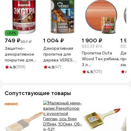
-22%
749 ₽
1 004 ₽
1 900 ₽
1 9
957 ₽
633.33 ₽/л
633.3
Защитно-
Декоративная
Пропитка Dufa
Деко
декоративное
пропитка для
Wood Tex рябина,
проп
покрытие для
дерева VERES
3 л
защи
дерева АКВАТЕКС
Верес Классик
4.9
(358)
4.9
(47)
Н0000006085
древ
ЭКСТРА
Лазура №12 VC-
4.5
(105)
4.
WOOD
полуглянцевое,
04, полуматовая,
3 л 
орех, 0.8 л
0,8 л, белая
259773
281462
Сопутствующие товары