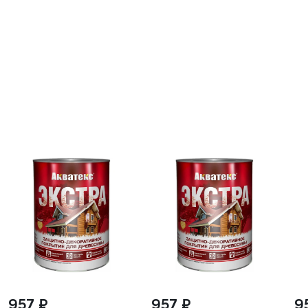
957 ₽
957 ₽
9