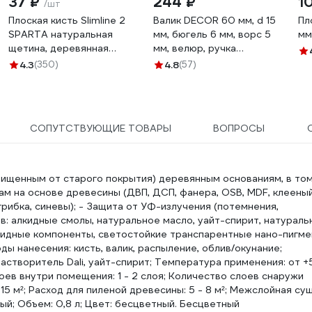
37 ₽
244 ₽
1
/шт
Плоская кисть Slimline 2
Валик DECOR 60 мм, d 15
Пл
SPARTA натуральная
мм, бюгель 6 мм, ворс 5
мм
щетина, деревянная
мм, велюр, ручка
ручка 824305
стандарт mini 903-3060
4.3
(350)
4.8
(57)
СОПУТСТВУЮЩИЕ ТОВАРЫ
ВОПРОСЫ
чищенным от старого покрытия) деревянным основаниям, в то
м на основе древесины (ДВП, ДСП, фанера, OSB, MDF, клеены
 грибка, синевы); - Защита от УФ-излучения (потемнения,
в: алкидные смолы, натуральное масло, уайт-спирит, натураль
дные компоненты, светостойкие транспарентные нано-пигме
 нанесения: кисть, валик, распыление, облив/окунание;
астворитель Dali, уайт-спирит; Температура применения: от +5
ев внутри помещения: 1 - 2 слоя; Количество слоев снаружи
15 м²; Расход для пиленой древесины: 5 - 8 м²; Межслойная суш
вый; Объем: 0,8 л; Цвет: бесцветный. Бесцветный