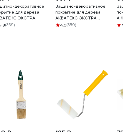
щитно-декоративное
Защитно-декоративное
Защитн
крытие для дерева
покрытие для дерева
покрыт
ВАТЕКС ЭКСТРА
АКВАТЕКС ЭКСТРА
АКВАТ
луглянцевое,
полуглянцевое, белый,
полугл
4.9
(359)
4.9
(359)
4.9
(3
лисандр, 0.8 л 259774
0.8 л 259764
0.8 л 