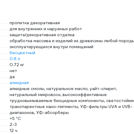
пропитка декоративная
для внутренних и наружных работ
защита/декоративная отделка
обработка массива и изделий из древесины любой породы
эксплуатирующихся внутри помещений
бесцветный
0.8 л
0.72 кг
нет
да
алкидная
алкидные смолы, натуральное масло, уайт-спирит,
натуральный микровоск, высокоэффективные
трудновымываемые биоцидные компоненты, светостойки
транспарентные нано-пигменты, УФ-фильтры UVA и UVB-
диапазонов, УФ-абсорберы
+5 °С
2-3
12 ч