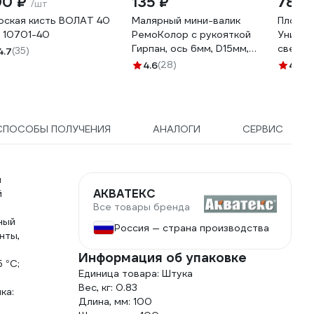
00 ₽
135 ₽
78 ₽
/шт
оская кисть ВОЛАТ 40
Малярный мини-валик
Плоска
 10701-40
РемоКолор с рукояткой
Универс
Гирпан, ось 6мм, D15мм,
светла
4.7
(35)
100мм, 06-4-521
щетина
4.6
(28)
4.7
(9
СПОСОБЫ ПОЛУЧЕНИЯ
АНАЛОГИ
СЕРВИС
м
АКВАТЕКС
й
Все товары бренда
ный
Россия — страна производства
нты,
Информация об упаковке
 °С;
Единица товара: Штука
Вес, кг: 0.83
ка:
Длина, мм: 100