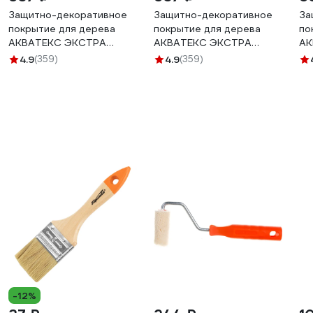
Защитно-декоративное
Защитно-декоративное
За
покрытие для дерева
покрытие для дерева
по
АКВАТЕКС ЭКСТРА
АКВАТЕКС ЭКСТРА
АК
полуглянцевое, рябина,
полуглянцевое, груша,
по
4.9
(359)
4.9
(359)
0.8 л 259775
0.8 л 259767
па
-12%