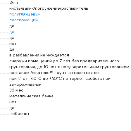
24 ч
кисть/валик/погружение/распылитель
полуглянцевый
лессирующий
да
да
да
нет
да
в разбавлении не нуждается
снаружи помещений до 7 лет без предварительного
грунтования, до 10 лет с предварительным грунтованием
составом Акватекс™ Грунт-антисептик; лет
при t° от -40°С до +40°С не теряет свойств при
замораживании
36 мес
металлическая банка
нет
да
любое шт