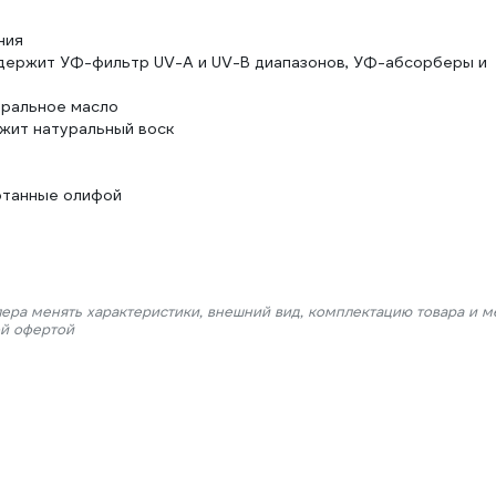
ния
держит УФ-фильтр UV-A и UV-B диапазонов, УФ-абсорберы и
уральное масло
жит натуральный воск
отанные олифой
лера менять характеристики, внешний вид, комплектацию товара и м
ой офертой