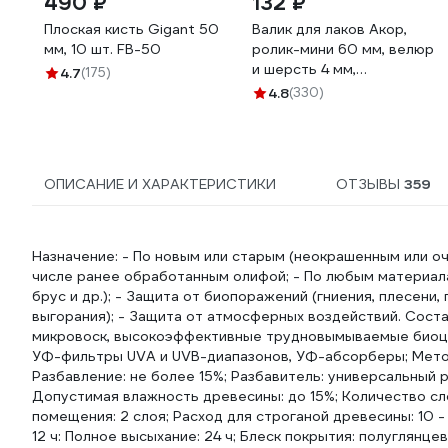
490 ₽
132 ₽
Плоская кисть Gigant 50
Валик для лаков Акор,
мм, 10 шт. FB-50
ролик-мини 60 мм, велюр
и шерсть 4 мм,
4.7
(175)
кронштейн 6 мм, Мастер
4.8
(330)
501 30 060
ОПИСАНИЕ И ХАРАКТЕРИСТИКИ
ОТЗЫВЫ
359
Назначение: - По новым или старым (неокрашенным или о
числе ранее обработанным олифой; - По любым материала
брус и др.); - Защита от биопоражений (гниения, плесени,
выгорания); - Защита от атмосферных воздействий. Соста
микровоск, высокоэффективные трудновымываемые биоци
УФ-фильтры UVA и UVB-диапазонов, УФ-абсорберы; Методы
Разбавление: не более 15%; Разбавитель: универсальный р
Допустимая влажность древесины: до 15%; Количество сло
помещения: 2 слоя; Расход для строганой древесины: 10 - 
12 ч: Полное высыхание: 24 ч; Блеск покрытия: полуглянце