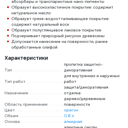
абсорберы и транспарентные нано-пигменты
Образует высокоэластичное покрытие: содержит
натуральное масло
Образует грязе-водоотталкивающее покрытие:
содержит натуральный воск
Образует полуглянцевое лаковое покрытие
Подчеркивает природный рисунок древесины
Допускается нанесение на поверхности, ранее
обработанные олифой
Характеристики
пропитка защитно-
Тип
декоративная
для внутренних и наружных
Тип работ
работ
защита/декоративная
Назначение
отделка
дерево/деревянные
Область применения
поверхности
Цвет
орегон
Объем
0.8 л
Основа
алкидная
алкидные смолы,