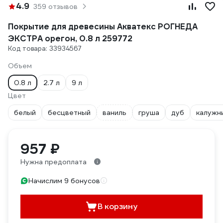
4.9
359 отзывов
Покрытие для древесины Акватекс РОГНЕДА
ЭКСТРА орегон, 0.8 л 259772
Код товара: 33934567
Объем
0.8 л
2.7 л
9 л
Цвет
белый
бесцветный
ваниль
груша
дуб
калужн
957 ₽
Нужна предоплата
Начислим 9 бонусов
В корзину