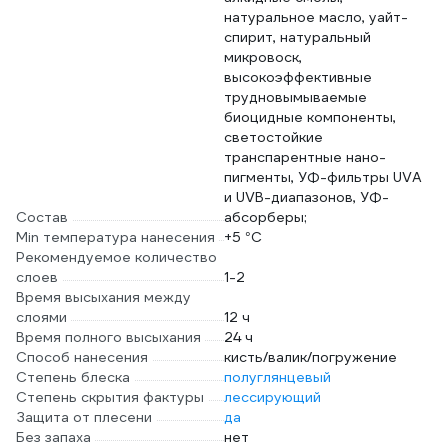
натуральное масло, уайт-
спирит, натуральный
микровоск,
высокоэффективные
трудновымываемые
биоцидные компоненты,
светостойкие
транспарентные нано-
пигменты, УФ-фильтры UVA
и UVB-диапазонов, УФ-
Состав
абсорберы;
Min температура нанесения
+5 °С
Рекомендуемое количество
слоев
1-2
Время высыхания между
слоями
12 ч
Время полного высыхания
24 ч
Способ нанесения
кисть/валик/погружение
Степень блеска
полуглянцевый
Степень скрытия фактуры
лессирующий
Защита от плесени
да
Без запаха
нет