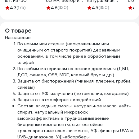
шт. FB-50
60 мм, велюр и
натуральная
бюге
шерсть 4 мм,
щетина,
5 мм
4.7
(175)
4.8
(330)
4.3
(350)
4.
кронштейн 6 мм,
деревянная ручка
стан
Мастер 501 30
824305
903
060
О товаре
Назначение:
По новым или старым (неокрашенным или
очищенным от старого покрытия) деревянным
основаниям, в том числе ранее обработанным
олифой
По любым материалам на основе древесины (ДВП,
ДСП, фанера, OSB, MDF, клееный брус и др.)
Защита от биопоражений (гниения, плесени, грибка,
синевы)
Защита от УФ-излучения (потемнения, выгорания)
Защита от атмосферных воздействий
Состав: алкидные смолы, натуральное масло, уайт-
спирит, натуральный микровоск,
высокоэффективные трудновымываемые
биоцидные компоненты, светостойкие
транспарентные нано-пигменты, УФ-фильтры UVA и
UVB-диапазонов, УФ-абсорберы