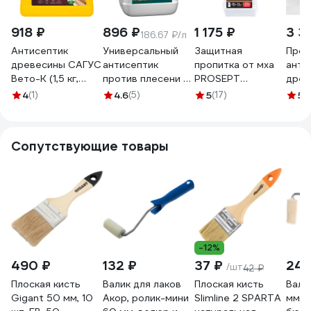
918 ₽
896 ₽
1 175 ₽
3 3
186.67 ₽/л
Антисептик
Универсальный
Защитная
Проп
древесины САГУС
антисептик
пропитка от мха
анти
Вето-К (1,5 кг,
против плесени и
PROSEPT
древ
концентрат, 1:4) В
грибка
концентрат 1:10 / 1
RENN
4
(1)
4.6
(5)
5
(17)
5
(
0432
PROFIWOOD
л 086-1
кг 1-
Антиплесень 5 кг
71282
Сопутствующие товары
-12%
490 ₽
132 ₽
37 ₽
244
/шт
42 ₽
Плоская кисть
Валик для лаков
Плоская кисть
Вали
Gigant 50 мм, 10
Акор, ролик-мини
Slimline 2 SPARTA
мм, d