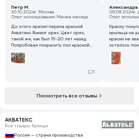
Петр М.
Александра 
30.10.2024
г. Москва
06.08.2024
г.
Опыт использования: Менее месяца
Опыт использ
До этого красил перила краской
Краску покуп
Акватекс Викинг орех. Цвет орех,
крыльца на д
такой же, как был 15-20 лет назад.
краски не хв
Попробовал покрасить пол краской
хотелось пок
орех 2 в 1. Получился желтый
Краску нанос
поносный цвет. Перекрасил Экстрой.
очищенную по
Ближе к ореху, но не совсем то. Из
старого слоя
переписки с фирмой понял, что цвета
Краска очень
1
и не должны быть одинаковыми и
первого сло
такими, как образцы на банке...
просматривал
Доверие к Акватексу подорвано
слоя.
окончательно.
На фото покр
Посмотреть все отзывы
АКВАТЕКС
Все товары бренда
Россия — страна производства