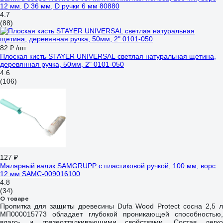
12 мм, D 36 мм, D ручки 6 мм 80880
4.7
(88)
82 ₽
/шт
Плоская кисть STAYER UNIVERSAL светлая натуральная щетина,
деревянная ручка, 50мм, 2" 0101-050
4.6
(106)
127 ₽
Малярный валик SAMGRUPP с пластиковой ручкой, 100 мм, ворс
12 мм SAMC-009016100
4.8
(34)
О товаре
Пропитка для защиты древесины Dufa Wood Protect сосна 2,5 л
МП000015773 обладает глубокой проникающей способностью,
влаго- и грязеотталкивающими свойствами. Состав легко