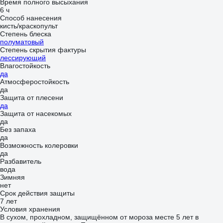
Время полного высыхания
6 ч
Способ нанесения
кисть/краскопульт
Степень блеска
полуматовый
Степень скрытия фактуры
лессирующий
Влагостойкость
да
Атмосферостойкость
да
Защита от плесени
да
Защита от насекомых
да
Без запаха
да
Возможность колеровки
да
Разбавитель
вода
Зимняя
нет
Срок действия защиты
7 лет
Условия хранения
В сухом, прохладном, защищённом от мороза месте 5 лет в