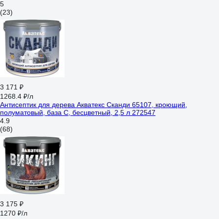
5
(23)
3 171 ₽
1268.4 ₽/л
Антисептик для дерева Акватекс Сканди 65107, кроющий,
полуматовый, база C, бесцветный, 2,5 л 272547
4.9
(68)
3 175 ₽
1270 ₽/л