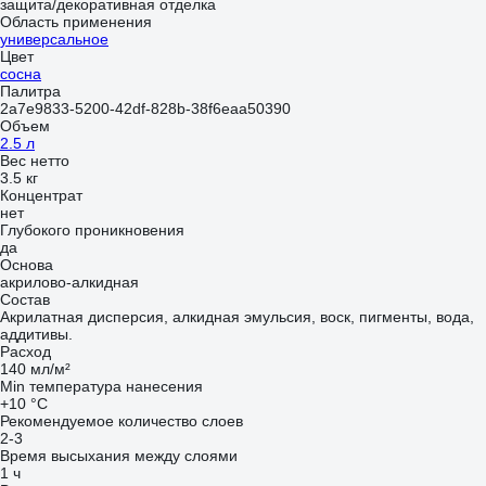
защита/декоративная отделка
Область применения
универсальное
Цвет
сосна
Палитра
2a7e9833-5200-42df-828b-38f6eaa50390
Объем
2.5 л
Вес нетто
3.5 кг
Концентрат
нет
Глубокого проникновения
да
Основа
акрилово-алкидная
Состав
Акрилатная дисперсия, алкидная эмульсия, воск, пигменты, вода,
аддитивы.
Расход
140 мл/м²
Min температура нанесения
+10 °С
Рекомендуемое количество слоев
2-3
Время высыхания между слоями
1 ч