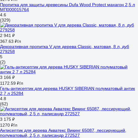
Пропитка для защиты древесины Dufa Wood Protect махагон 2,5 л
МП000015764
4.6
(329)
2 941 ₽
367.63 ₽/л
Декоративная пропитка V для дерева Classic, матовая, 8 л, дуб
279258
5
(2)
3 166 ₽
1172.59 ₽/л
Гель-антисептик для дерева HUSKY SIBERIAN полуматовый антик
2,7 л 25284
4.8
(62)
3 175 ₽
1270 ₽/л
Антисептик для дерева Акватекс Викинг 65087, лессирующий,
полуматовый, 2,5 л, палисандр 272527