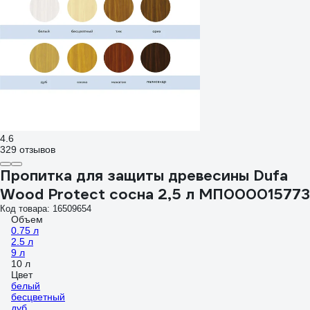
4.6
329 отзывов
Пропитка для защиты древесины Dufa
Wood Protect сосна 2,5 л МП000015773
Код товара: 16509654
Объем
0.75 л
2.5 л
9 л
10 л
Цвет
белый
бесцветный
дуб