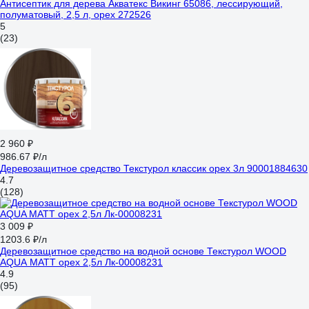
Антисептик для дерева Акватекс Викинг 65086, лессирующий,
полуматовый, 2,5 л, орех 272526
5
(23)
2 960 ₽
986.67 ₽/л
Деревозащитное средство Текстурол классик орех 3л 90001884630
4.7
(128)
3 009 ₽
1203.6 ₽/л
Деревозащитное средство на водной основе Текстурол WOOD
AQUA MATT орех 2,5л Лк-00008231
4.9
(95)