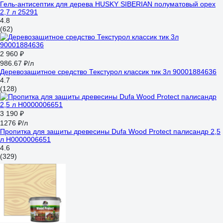
Гель-антисептик для дерева HUSKY SIBERIAN полуматовый орех
2,7 л 25291
4.8
(62)
2 960 ₽
986.67 ₽/л
Деревозащитное средство Текстурол классик тик 3л 90001884636
4.7
(128)
3 190 ₽
1276 ₽/л
Пропитка для защиты древесины Dufa Wood Protect палисандр 2,5
л Н0000006651
4.6
(329)