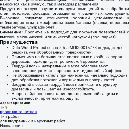
наносится как в ручную, так и методом распыления.
Продукт используют внутри и снаружи помещений для обработки
стен, потолков, фасадов, ограждений и различных конструкций.
Высохшее покрытие отличается хорошей устойчивостью к
неблагоприятным атмосферным воздействиям (осадки, перепады
температуры, ультрафиолет).
Внимание!
Пропитка не подходит для покрытия поверхностей с
высокой механической и химической нагрузкой (пол, паркет).
Преимущества
Dufa Wood Protect сосна 2,5 л МП000015773 подходит для
ремонта уже обработанных поверхностей.
Применима на большинстве лиственных и хвойных пород
деревьев, подходит для тропической древесины.
Твердый воск и натуральные масла обеспечивают
водонепроницаемость, прочность и гидрофобный эффект.
Не образовывает капель при нанесении, идеально подходит
для обработки потолков и вертикальных поверхностей.
Входящий в состав твердый воск проникает в структуру
древесины и повышает ее износостойкость.
Непревзойденное сочетание долговременной защиты и
экологичности, приятная на ощупь.
Характеристики
Тип
пропитка защитная
Тип работ
для внутренних и наружных работ
Назначение