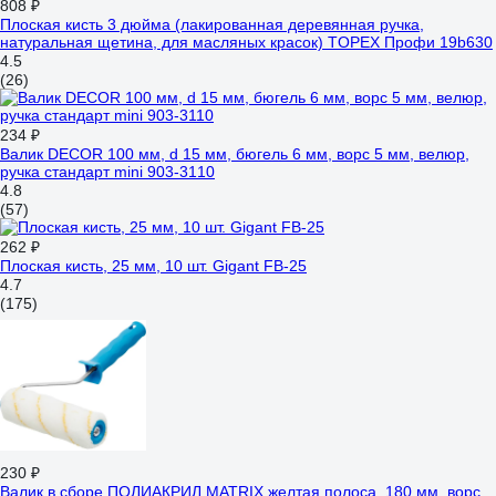
808 ₽
Плоская кисть 3 дюйма (лакированная деревянная ручка,
натуральная щетина, для масляных красок) TOPEX Профи 19b630
4.5
(26)
234 ₽
Валик DECOR 100 мм, d 15 мм, бюгель 6 мм, ворс 5 мм, велюр,
ручка стандарт mini 903-3110
4.8
(57)
262 ₽
Плоская кисть, 25 мм, 10 шт. Gigant FB-25
4.7
(175)
230 ₽
Валик в сборе ПОЛИАКРИЛ MATRIX желтая полоса, 180 мм, ворс