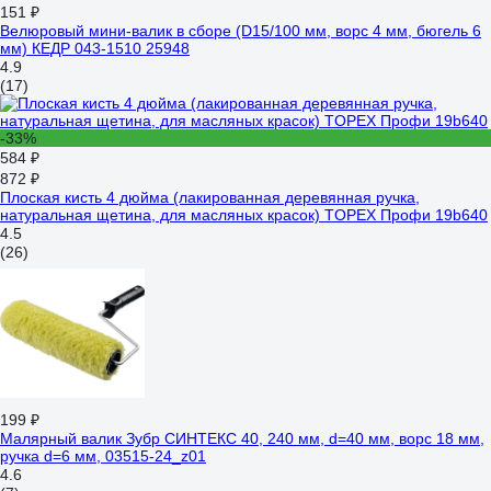
151 ₽
Велюровый мини-валик в сборе (D15/100 мм, ворс 4 мм, бюгель 6
мм) КЕДР 043-1510 25948
4.9
(17)
-33%
584 ₽
872 ₽
Плоская кисть 4 дюйма (лакированная деревянная ручка,
натуральная щетина, для масляных красок) TOPEX Профи 19b640
4.5
(26)
199 ₽
Малярный валик Зубр СИНТЕКС 40, 240 мм, d=40 мм, ворс 18 мм,
ручка d=6 мм, 03515-24_z01
4.6