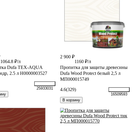
₽
2 900 ₽
1064.8 ₽/л
1160 ₽/л
тка Dufa TEX-AQUA
Пропитка для защиты древесины
ндр, 2.5 л Н0000003527
Dufa Wood Protect белый 2,5 л
МП000015749
25933031
4.6
(329)
ину
16509593
В корзину