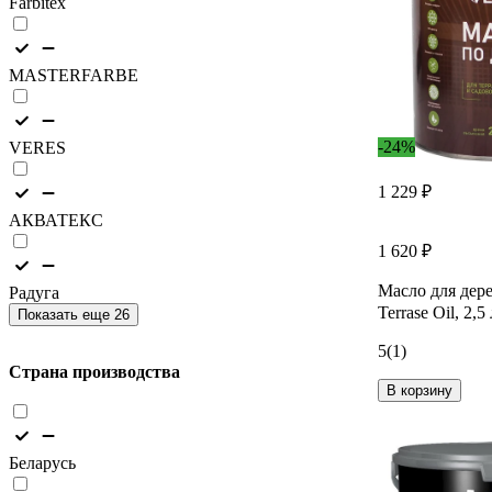
Farbitex
MASTERFARBE
-24%
VERES
1 229 ₽
АКВАТЕКС
1 620 ₽
Масло для дерев
Радуга
Terrase Oil, 2,5
Показать еще 26
5
(1)
Страна производства
В корзину
Беларусь