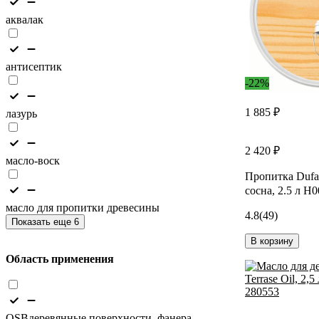
аквалак
антисептик
-22%
1 885 ₽
лазурь
2 420 ₽
масло-воск
Пропитка Du
сосна, 2.5 л Н
масло для пропитки древесины
4.8
(49)
Показать еще 6
В корзину
Область применения
OSBдеревянные поверхности, фанера,