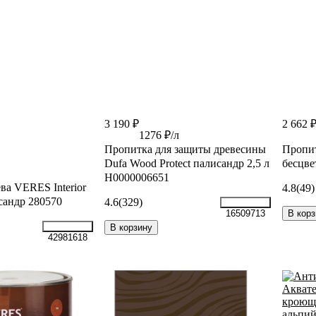
3 190 ₽
2 662 
1276 ₽/л
Пропитка для защиты древесины
Пропи
Dufa Wood Protect палисандр 2,5 л
бесцве
Н0000006651
ва VERES Interior
4.8
(49)
исандр 280570
4.6
(329)
В корз
16509713
В корзину
42981618