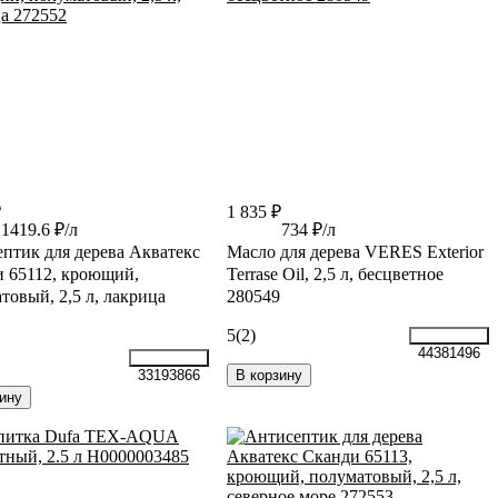
₽
1 835 ₽
1419.6 ₽/л
734 ₽/л
птик для дерева Акватекс
Масло для дерева VERES Exterior
 65112, кроющий,
Terrase Oil, 2,5 л, бесцветное
товый, 2,5 л, лакрица
280549
5
(2)
44381496
В корзину
33193866
ину