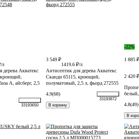
-22%
3 549 ₽
1 885 
₽/л
1419.6 ₽/л
я дерева Акватекс
Антисептик для дерева Акватекс
2 420 
 кроющий,
Сканди 65115, кроющий,
аза A, айсберг, 2,5
полуматовый, 2,5 л, фьорд 272555
Пропи
белый,
4.9
(68)
33193872
4.8
(49)
В корзину
33193650
В корз