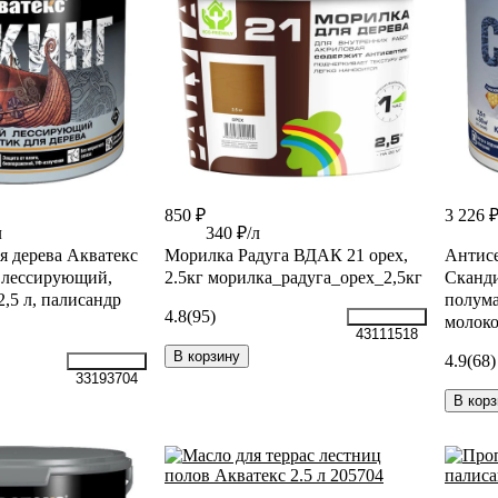
850 ₽
3 226 
л
340 ₽/л
я дерева Акватекс
Морилка Радуга ВДАК 21 орех,
Антисе
 лессирующий,
2.5кг морилка_радуга_орех_2,5кг
Сканди
,5 л, палисандр
полума
4.8
(95)
молоко
43111518
В корзину
4.9
(68)
33193704
В корз