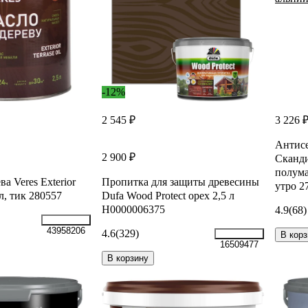
-12%
2 545 ₽
3 226 
Антисе
2 900 ₽
Сканди
полума
а Veres Exterior
Пропитка для защиты древесины
утро 2
 л, тик 280557
Dufa Wood Protect орех 2,5 л
Н0000006375
4.9
(68)
43958206
4.6
(329)
В корз
16509477
В корзину