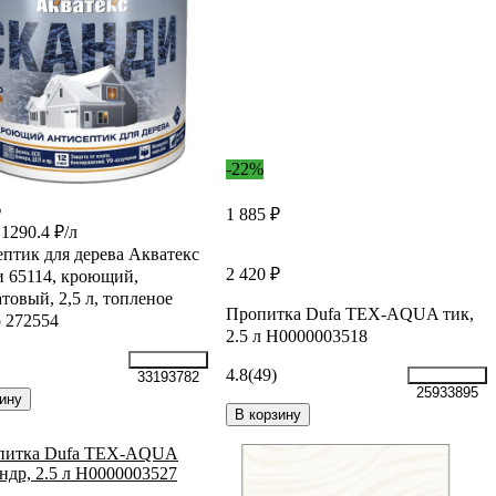
-22%
₽
1 885 ₽
1290.4 ₽/л
птик для дерева Акватекс
2 420 ₽
 65114, кроющий,
товый, 2,5 л, топленое
Пропитка Dufa TEX-AQUA тик,
 272554
2.5 л Н0000003518
4.8
(49)
33193782
25933895
ину
В корзину