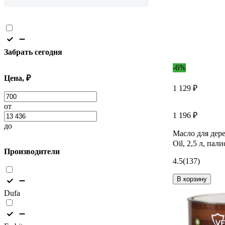
Забрать сегодня
-6%
Цена, ₽
1 129 ₽
от
1 196 ₽
до
Масло для дере
Oil, 2,5 л, пал
Производители
4.5
(137)
В корзину
Dufa