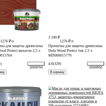
₽
3 190 ₽
1276 ₽/л
1276 ₽/л
ка для защиты древесины
Пропитка для защиты древесины
ood Protect махагон 2,5 л
Dufa Wood Protect тик 2,5 л
015764
МП000015770
)
4.6
(329)
16509764
16509550
ину
В корзину