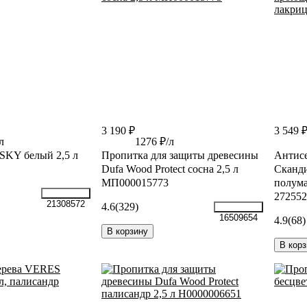
3 190 ₽
3 549 
л
1276 ₽/л
SKY белый 2,5 л
Пропитка для защиты древесины
Антисе
Dufa Wood Protect сосна 2,5 л
Сканди
МП000015773
полума
272552
21308572
4.6
(329)
16509654
4.9
(68)
В корзину
В корз