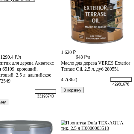
₽
1 620 ₽
1290.4 ₽/л
648 ₽/л
птик для дерева Акватекс
Масло для дерева VERES Exterior
 65109, кроющий,
Terrase Oil, 2,5 л, дуб 280551
товый, 2,5 л, альпийское
4.7
(362)
72549
42981678
В корзину
33193740
ину