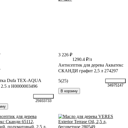
₽
3 226 ₽
1290.4 ₽/л
Антисептик для дерева Акватекс
₽
СКАНДИ графит 2,5 л 274297
тка Dufa TEX-AQUA
5
(25)
34975147
 2.5 л Н0000003496
В корзину
25933733
ину