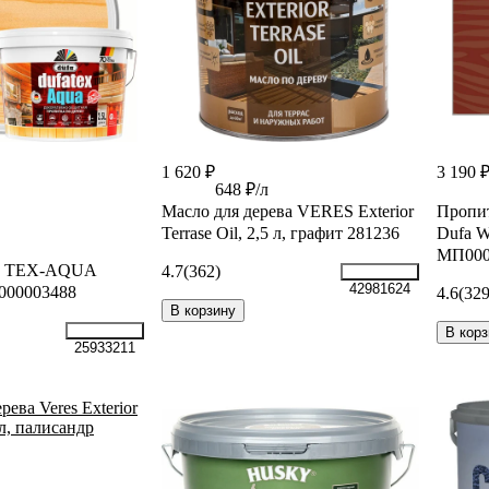
1 620 ₽
3 190 
648 ₽/л
Масло для дерева VERES Exterior
Пропит
Terrase Oil, 2,5 л, графит 281236
Dufa W
МП000
fa TEX-AQUA
4.7
(362)
42981624
0000003488
4.6
(329
В корзину
В корз
25933211