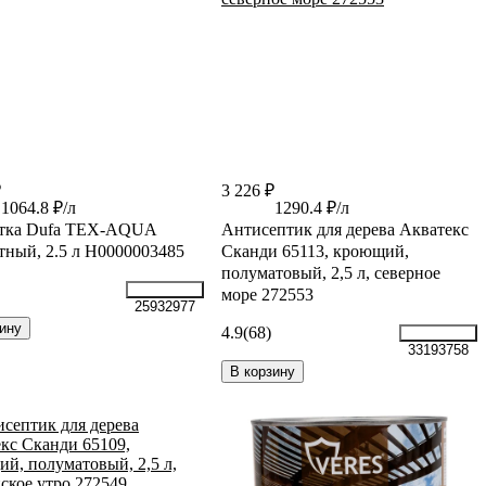
₽
3 226 ₽
1064.8 ₽/л
1290.4 ₽/л
тка Dufa TEX-AQUA
Антисептик для дерева Акватекс
тный, 2.5 л Н0000003485
Сканди 65113, кроющий,
полуматовый, 2,5 л, северное
море 272553
25932977
ину
4.9
(68)
33193758
В корзину