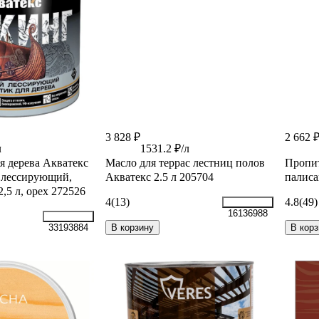
3 828 ₽
2 662 
л
1531.2 ₽/л
я дерева Акватекс
Масло для террас лестниц полов
Пропи
 лессирующий,
Акватекс 2.5 л 205704
палиса
,5 л, орех 272526
4
(13)
4.8
(49)
16136988
В корзину
В корз
33193884