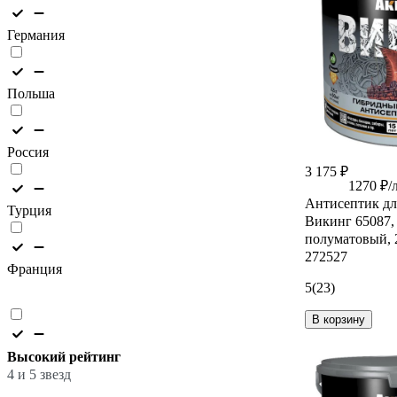
Германия
Польша
Россия
3 175 ₽
1270 ₽/
Антисептик дл
Турция
Викинг 65087,
полуматовый, 2
272527
Франция
5
(23)
В корзину
Высокий рейтинг
4 и 5 звезд