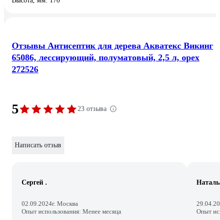
Высота, мм: 170
Отзывы Антисептик для дерева Акватекс Викинг
65086, лессирующий, полуматовый, 2,5 л, орех
272526
5
23 отзыва
Написать отзыв
Сергей .
Наталь
02.09.2024
г. Москва
29.04.2
Опыт использования: Менее месяца
Опыт ис