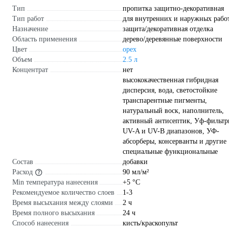
Тип
пропитка защитно-декоративная
Тип работ
для внутренних и наружных рабо
Назначение
защита/декоративная отделка
Область применения
дерево/деревянные поверхности
Цвет
орех
Объем
2.5 л
Концентрат
нет
высококачественная гибридная
дисперсия, вода, светостойкие
транспарентные пигменты,
натуральный воск, наполнитель,
активный антисептик, Уф-фильт
UV-A и UV-B диапазонов, УФ-
абсорберы, консерванты и другие
специальные функциональные
Состав
добавки
Расход
90 мл/м²
Min температура нанесения
+5 °С
Рекомендуемое количество слоев
1-3
Время высыхания между слоями
2 ч
Время полного высыхания
24 ч
Способ нанесения
кисть/краскопульт