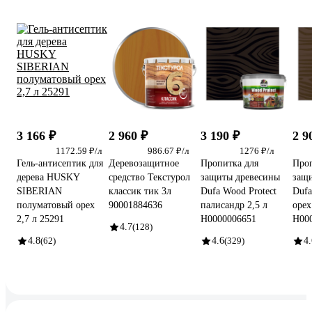
3 166 ₽
2 960 ₽
3 190 ₽
2 9
1172.59 ₽/л
986.67 ₽/л
1276 ₽/л
Гель-антисептик для
Деревозащитное
Пропитка для
Проп
дерева HUSKY
средство Текстурол
защиты древесины
защ
SIBERIAN
классик тик 3л
Dufa Wood Protect
Dufa
полуматовый орех
90001884636
палисандр 2,5 л
орех
2,7 л 25291
Н0000006651
Н00
4.7
(128)
4.8
(62)
4.6
(329)
4.