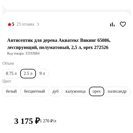
5
23 отзыва
Антисептик для дерева Акватекс Викинг 65086,
лессирующий, полуматовый, 2,5 л, орех 272526
Код товара: 33193884
Объем
0.75 л
2.5 л
9 л
Цвет
белый
бесцветный
дуб
калужница
орех
палисандр
3 175 ₽
1 270 ₽/л