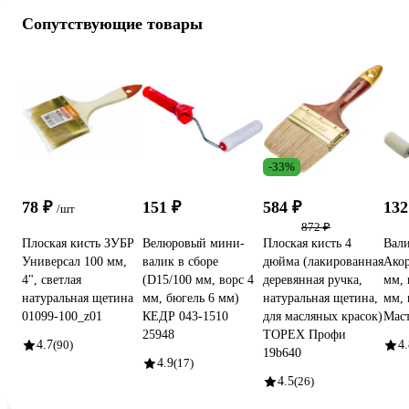
Сопутствующие товары
-33%
78 ₽
151 ₽
584 ₽
132
/шт
872 ₽
Плоская кисть ЗУБР
Велюровый мини-
Плоская кисть 4
Вали
Универсал 100 мм,
валик в сборе
дюйма (лакированная
Акор
4", светлая
(D15/100 мм, ворс 4
деревянная ручка,
мм, 
натуральная щетина
мм, бюгель 6 мм)
натуральная щетина,
мм, 
01099-100_z01
КЕДР 043-1510
для масляных красок)
Маст
25948
TOPEX Профи
4.7
(90)
4.
19b640
4.9
(17)
4.5
(26)