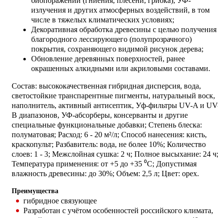
биопоражений (гниения, плесени, грибка), УФ-
излучения и других атмосферных воздействий, в том
числе в тяжелых климатических условиях;
Декоративная обработка древесины с целью получения
благородного лессирующего (полупрозрачного)
покрытия, сохраняющего видимой рисунок дерева;
Обновление деревянных поверхностей, ранее
окрашенных алкидными или акриловыми составами.
Состав: высококачественная гибридная дисперсия, вода,
светостойкие транспарентные пигменты, натуральный воск,
наполнитель, активный антисептик, Уф-фильтры UV-A и UV
B диапазонов, УФ-абсорберы, консерванты и другие
специальные функциональные добавки; Степень блеска:
полуматовая; Расход: 6 - 20 м²/л; Способ нанесения: кисть,
краскопульт; Разбавитель: вода, не более 10%; Количество
слоев: 1 - 3; Межслойная сушка: 2 ч; Полное высыхание: 24 ч
Температура применения: от +5 до +35 ⁰С; Допустимая
влажность древесины: до 30%; Объем: 2,5 л; Цвет: орех.
Преимущества
гибридное связующее
Разработан с учётом особенностей российского климата,