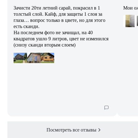
Зачисти 20ти летний сарай, покрасил в 1
Мои ож
толстый слой. Кайф, для защиты 1 слоя за
глаза… вопрос только в цвете, но для этого
есть сканди.
На последнем фото не зачищал, на 40
квадратов ушло 9 литров, цвет не изменился
(снизу сканди вторым слоем)
Посмотреть все отзывы