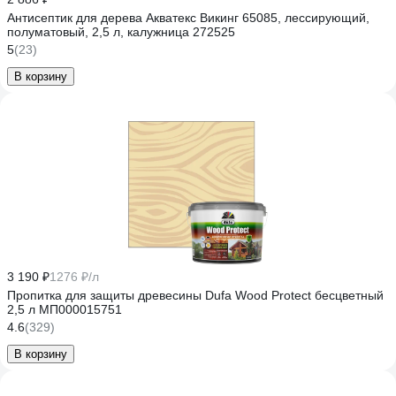
Антисептик для дерева Акватекс Викинг 65085, лессирующий,
полуматовый, 2,5 л, калужница 272525
5
(23)
В корзину
3 190 ₽
1276 ₽/л
Пропитка для защиты древесины Dufa Wood Protect бесцветный
2,5 л МП000015751
4.6
(329)
В корзину