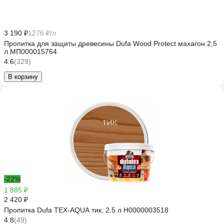
3 190 ₽
1276 ₽/л
Пропитка для защиты древесины Dufa Wood Protect махагон 2,5
л МП000015764
4.6
(329)
В корзину
-22%
1 885 ₽
2 420 ₽
Пропитка Dufa TEX-AQUA тик, 2.5 л Н0000003518
4.8
(49)