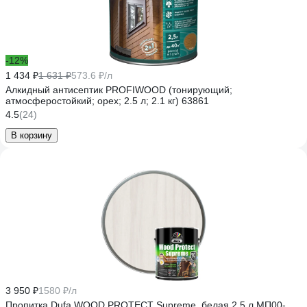
-12%
1 434 ₽
1 631 ₽
573.6 ₽/л
Алкидный антисептик PROFIWOOD (тонирующий;
атмосферостойкий; орех; 2.5 л; 2.1 кг) 63861
4.5
(24)
В корзину
3 950 ₽
1580 ₽/л
Пропитка Dufa WOOD PROTECT Supreme, белая 2,5 л МП00-