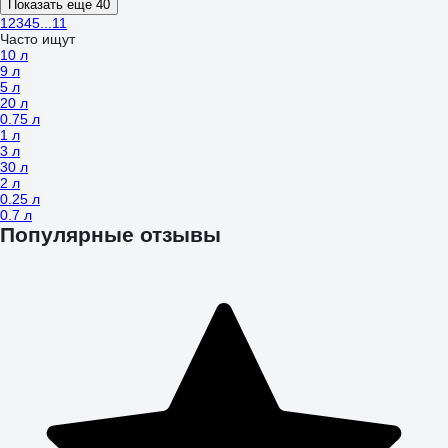
Показать еще 40
1
2
3
4
5
...
11
Часто ищут
10 л
9 л
5 л
20 л
0.75 л
1 л
3 л
30 л
2 л
0.25 л
0.7 л
Популярные отзывы