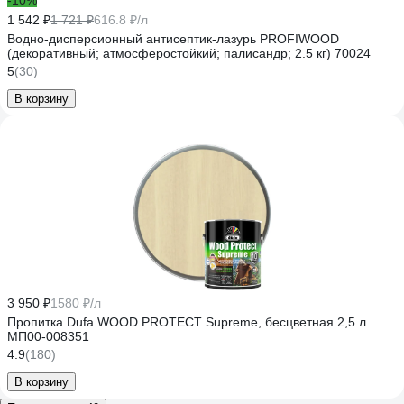
-10%
1 542 ₽
1 721 ₽
616.8 ₽/л
Водно-дисперсионный антисептик-лазурь PROFIWOOD
(декоративный; атмосферостойкий; палисандр; 2.5 кг) 70024
5
(30)
В корзину
3 950 ₽
1580 ₽/л
Пропитка Dufa WOOD PROTECT Supreme, бесцветная 2,5 л
МП00-008351
4.9
(180)
В корзину