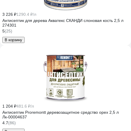
3 226 ₽
1290.4 ₽/л
Антисептик для дерева Акватекс СКАНДИ слоновая кость 2,5 л
274301
5
(25)
В корзину
1 204 ₽
481.6 ₽/л
Антисептик Proremontt деревозащитное средство орех 2,5 л
Лк-00004637
4.7
(86)