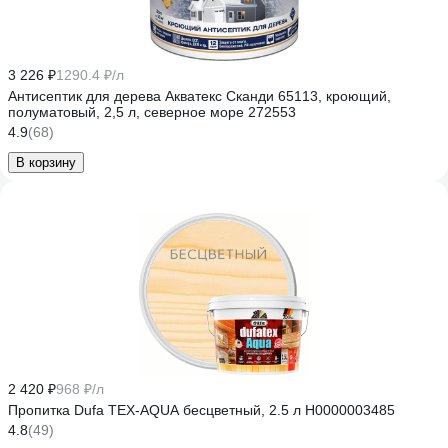
3 226 ₽
1290.4 ₽/л
Антисептик для дерева Акватекс Сканди 65113, кроющий,
полуматовый, 2,5 л, северное море 272553
4.9
(68)
В корзину
2 420 ₽
968 ₽/л
Пропитка Dufa TEX-AQUA бесцветный, 2.5 л Н0000003485
4.8
(49)