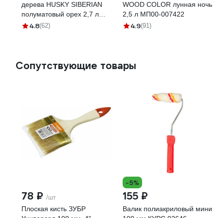
дерева HUSKY SIBERIAN
WOOD COLOR лунная ночь
полуматовый орех 2,7 л
2,5 л МП00-007422
25291
4.8
4.9
(62)
(91)
Сопутствующие товары
-5%
78 ₽
155 ₽
/шт
Плоская кисть ЗУБР
Валик полиакриловый мини