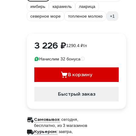
имбирь
карамель
лакрица
северное море
топленое молоко
+1
3 226 ₽
1290.4 ₽/л
Начислим 32 бонуса
В корзину
Быстрый заказ
Самовывоз:
сегодня,
бесплатно
, из 3 магазинов
Курьером:
завтра,