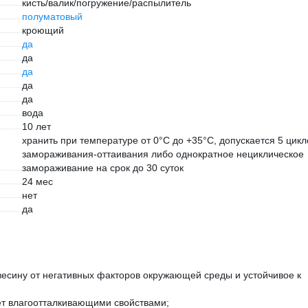
кисть/валик/погружение/распылитель
полуматовый
кроющий
да
да
да
да
да
вода
10 лет
хранить при температуре от 0°С до +35°С, допускается 5 цикл
замораживания-оттаивания либо однократное нециклическое
замораживание на срок до 30 суток
24 мес
нет
да
сину от негативных факторов окружающей среды и устойчивое к
ет влагоотталкивающими свойствами;