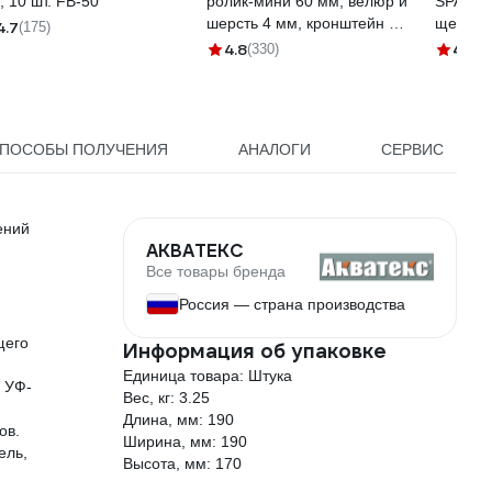
, 10 шт. FB-50
ролик-мини 60 мм, велюр и
SPARTA
шерсть 4 мм, кронштейн 6
щетина,
4.7
(175)
мм, Мастер 501 30 060
824305
4.8
4.3
(330)
(3
ПОСОБЫ ПОЛУЧЕНИЯ
АНАЛОГИ
СЕРВИС
ений
АКВАТЕКС
Все товары бренда
Россия — страна производства
щего
Информация об упаковке
Единица товара: Штука
, УФ-
Вес, кг: 3.25
Длина, мм: 190
ов.
Ширина, мм: 190
ель,
Высота, мм: 170