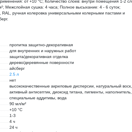
рименения: от +10 °С; Количество слоев: внутри помещения 1-2 сл
м²; Межслойная сушка: 4 часа; Полное высыхание: 4 - 6 суток;
4, RAL, ручная колеровка универсальными колерными пастами и
берг.
пропитка защитно-декоративная
для внутренних и наружных работ
защита/декоративная отделка
дерево/деревянные поверхности
айсберг
2.5 л
нет
высококачественные акриловые дисперсии, натуральный воск,
активный антисептик, диоксид титана, пигменты, наполнитель,
специальные аддитивы, вода
90 мл/м²
+10 °С
1-3
4 ч
24 ч