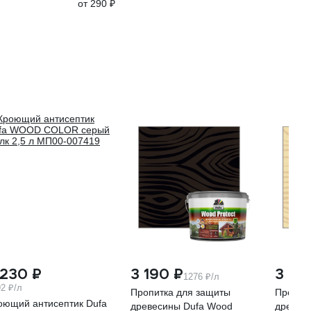
от 290 ₽
 230 ₽
3 190 ₽
3 19
1276 ₽/л
2 ₽/л
Пропитка для защиты
Пропит
оющий антисептик Dufa
древесины Dufa Wood
древес