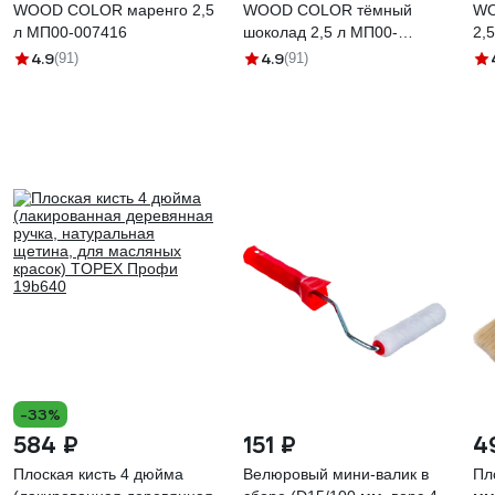
WOOD COLOR маренго 2,5
WOOD COLOR тёмный
WO
л МП00-007416
шоколад 2,5 л МП00-
2,
007425
4.9
4.9
(91)
(91)
-33%
584 ₽
151 ₽
4
Плоская кисть 4 дюйма
Велюровый мини-валик в
Пл