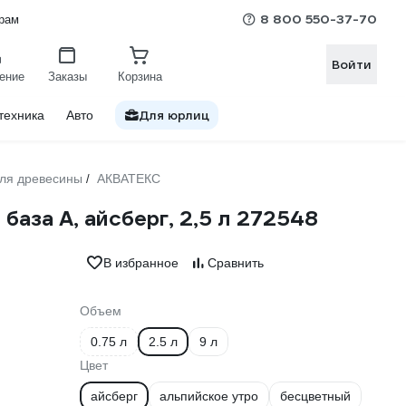
8 800 550-37-70
рам
Войти
ение
Заказы
Корзина
Для юрлиц
техника
Авто
для древесины
АКВАТЕКС
/
аза A, айсберг, 2,5 л 272548
В избранное
Сравнить
Объем
0.75 л
2.5 л
9 л
Цвет
айсберг
альпийское утро
бесцветный