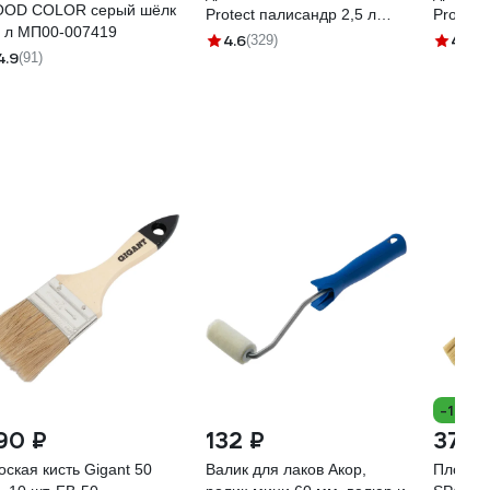
OD COLOR серый шёлк
Protect палисандр 2,5 л
Protect
5 л МП00-007419
Н0000006651
МП0000
4.6
4.6
(329)
(3
4.9
(91)
-12%
90 ₽
132 ₽
37 ₽
оская кисть Gigant 50
Валик для лаков Акор,
Плоская