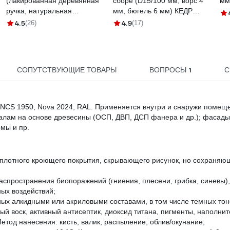
(лакированная деревянная
сборе (D15/100 мм, ворс 4
мм
ручка, натуральная
мм, бюгель 6 мм) КЕДР
щетина, для масляных
043-1510 25948
4.5
4.9
(26)
(17)
красок) TOPEX Профи
19b640
1
СОПУТСТВУЮЩИЕ ТОВАРЫ
ВОПРОСЫ
С
: NCS 1950, Nova 2024, RAL. Применяется внутри и снаружи помещ
иалам на основе древесины (ОСП, ДВП, ДСП фанера и др.); фасады
мы и пр.
 плотного кроющего покрытия, скрывающего рисунок, но сохраняю
аспространения биопоражений (гниения, плесени, грибка, синевы)
ных воздействий;
ых алкидными или акриловыми составами, в том числе темных тон
й воск, активный антисептик, диоксид титана, пигменты, наполнит
етод нанесения: кисть, валик, распыление, облив/окунание;