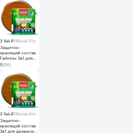
4300007413
3 144 ₽
1164.44 ₽/л
Защитно-
красящий состав
Farbitex 3в1 для
древесины
5
(56)
Карелия
Калужница (2.7 л)
WO 4300016878
3 144 ₽
1164.44 ₽/л
Защитно-
красящий состав
3в1 для древесины