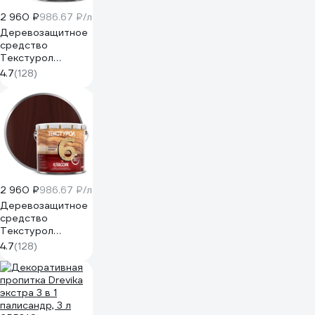
2 960 ₽
986.67 ₽/л
Деревозащитное
средство
Текстурол
классик сосна 3л
4.7
(128)
90001884635
2 960 ₽
986.67 ₽/л
Деревозащитное
средство
Текстурол
классик махагон
4.7
(128)
3л 90001884625