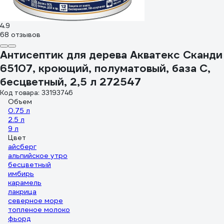
4.9
68 отзывов
Антисептик для дерева Акватекс Сканди
65107, кроющий, полуматовый, база C,
бесцветный, 2,5 л 272547
Код товара: 33193746
Объем
0.75 л
2.5 л
9 л
Цвет
айсберг
альпийское утро
бесцветный
имбирь
карамель
лакрица
северное море
топленое молоко
фьорд