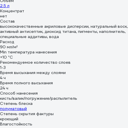
Объем
2.5 л
Концентрат
нет
Состав
высококачественные акриловые дисперсии, натуральный воск,
активный антисептик, диоксид титана, пигменты, наполнитель,
специальные аддитивы, вода
Расход
90 мл/м²
Min температура нанесения
+10 °С
Рекомендуемое количество слоев
1-3
Время высыхания между слоями
4 ч
Время полного высыхания
24 ч
Способ нанесения
кисть/валик/погружение/распылитель
Степень блеска
полуматовый
Степень скрытия фактуры
кроющий
Влагостойкость