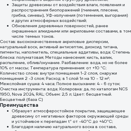
Защиты древесины от воздействия влаги, появления и
распространения биопоражений (гниения, плесени,
грибка, синевы), УФ-излучения (потемнения, выгорания)
и других атмосферных воздействий;
Обновления деревянных поверхностей, ранее
окрашенных алкидными или акриловыми составами, в том
числе темных тонов.
Состав: высококачественные акриловые дисперсии,
натуральный воск, активный антисептик, диоксид титана,
пигменты, наполнитель, специальные аддитивы, вода; Степень
блеска: полуматовая; Методы нанесения: кисть, валик,
распыление, облив/окунание. Разбавление: вода, но не более
10% от массы; Температура применения: от +10 °С;
Количество слоев: внутри помещения 1-2 слоя, снаружи
помещения 2 -3 слоя; Расход: в 1 слой 1л на 10 - 12 м²;
Межслойная сушка: 4 часа; Полное высыхание: 4 - 6 суток;
Очистка инструмента: вода; Колеровка: да, по каталогам NCS
1950, Nova 2024, RAL; Объем: 2,5 л; Цвет: бесцветный.
Бесцветный (база C)
Преимущества
Образует атмосферостойкое покрытие, защищающее
древесину от негативных факторов окружающей среды
и устойчивое к перепадам t° от -40°С до +40°С;
Благодаря наличию натурального воска в составе,