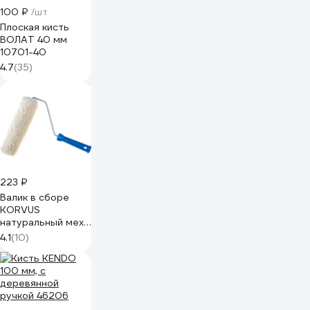
100 ₽
/шт
Плоская кисть
ВОЛАТ 40 мм
10701-40
4.7
(35)
223 ₽
Валик в сборе
KORVUS
натуральный мех,
250 мм 0306240
4.1
(10)
90002688278