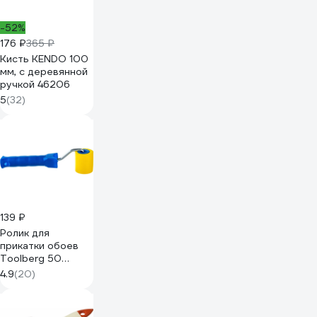
-52%
176 ₽
365 ₽
Кисть KENDO 100
мм, с деревянной
ручкой 46206
5
(32)
139 ₽
Ролик для
прикатки обоев
Toolberg 50
90003825986
4.9
(20)