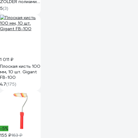
ZOLDER полиамид,
с ручкой, ворс 12
5
(3)
мм Z-105126
ЭК000135628
1 011 ₽
Плоская кисть 100
мм, 10 шт. Gigant
FB-100
4.7
(175)
-5%
155 ₽
163 ₽