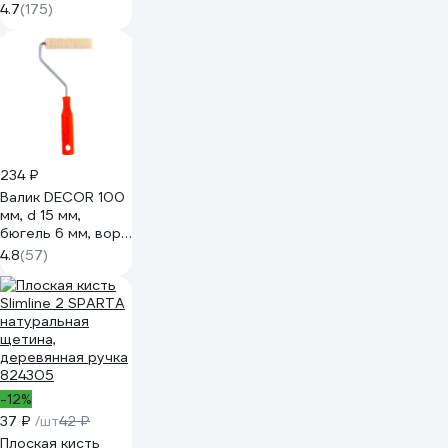
4.7
(175)
234 ₽
Валик DECOR 100
мм, d 15 мм,
бюгель 6 мм, ворс
5 мм, велюр, ручка
4.8
(57)
стандарт mini
903-3110
-12%
37 ₽
/шт
42 ₽
Плоская кисть