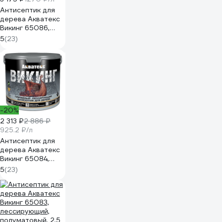
Антисептик для
дерева Акватекс
Викинг 65086,
лессирующий,
5
(23)
полуматовый, 2,5
л, орех 272526
-20%
2 313 ₽
2 886 ₽
925.2 ₽/л
Антисептик для
дерева Акватекс
Викинг 65084,
лессирующий,
5
(23)
полуматовый, 2,5
л, дуб 272524