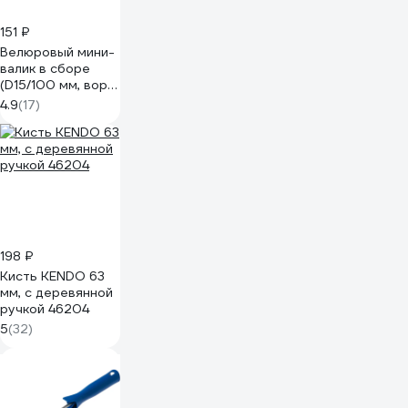
151 ₽
Велюровый мини-
валик в сборе
(D15/100 мм, ворс
4 мм, бюгель 6 мм)
4.9
(17)
КЕДР 043-1510
25948
198 ₽
Кисть KENDO 63
мм, с деревянной
ручкой 46204
5
(32)