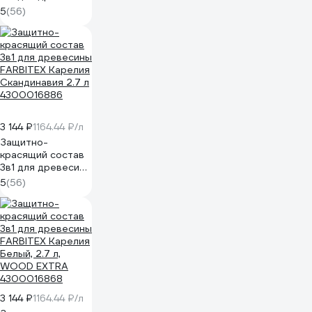
FARBITEX Карелия
5
(56)
Дуб, 2.7 л, WOOD
EXTRA
4300016877
3 144 ₽
1164.44 ₽/л
Защитно-
красящий состав
3в1 для древесины
FARBITEX Карелия
5
(56)
Скандинавия 2.7 л
4300016886
3 144 ₽
1164.44 ₽/л