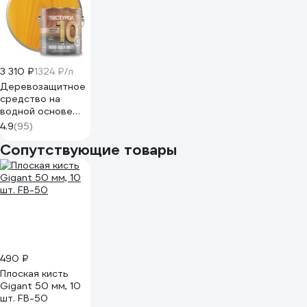
3 310 ₽
1324 ₽/л
Деревозащитное
средство на
водной основе
Текстурол WOOD
4.9
(95)
AQUA MATT сосна
Сопутствующие товары
2,5л
Лк-00008229
490 ₽
Плоская кисть
Gigant 50 мм, 10
шт. FB-50