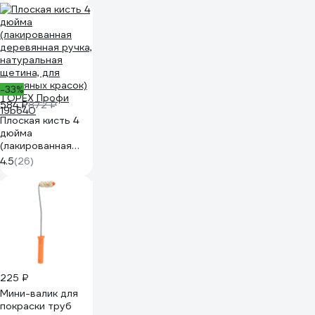
009016100
-33%
584 ₽
872 ₽
Плоская кисть 4
дюйма
(лакированная
деревянная ручка,
4.5
(26)
натуральная
щетина, для
масляных красок)
TOPEX Профи
19b640
225 ₽
Мини-валик для
покраски труб