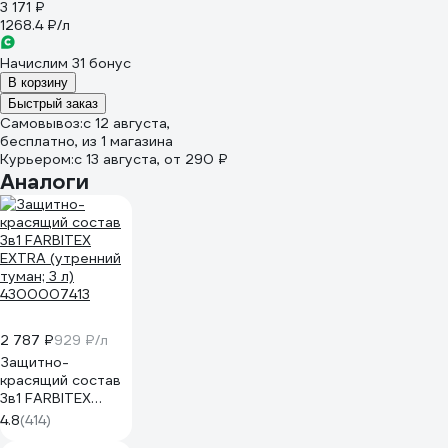
3 171 ₽
1268.4 ₽/л
Начислим 31 бонус
В корзину
Быстрый заказ
Самовывоз:
c 12 августа,
бесплатно
, из 1 магазина
Курьером:
c 13 августа,
от 290 ₽
Аналоги
2 787 ₽
929 ₽/л
Защитно-
красящий состав
3в1 FARBITEX
EXTRA (утренний
4.8
(414)
туман; 3 л)