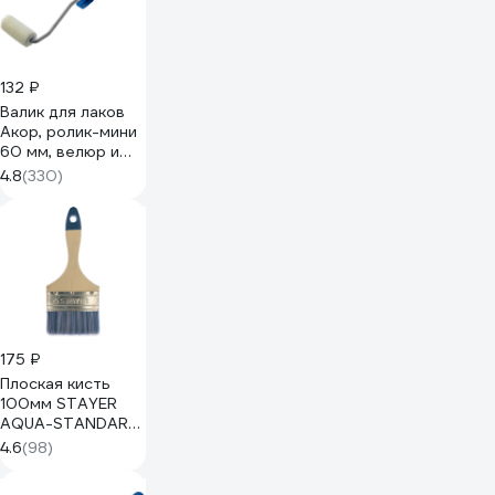
132 ₽
Валик для лаков
Акор, ролик-мини
60 мм, велюр и
шерсть 4 мм,
4.8
(330)
кронштейн 6 мм,
Мастер 501 30
060
175 ₽
Плоская кисть
100мм STAYER
AQUA-STANDARD
01032-100
4.6
(98)