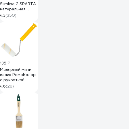
Slimline 2 SPARTA
натуральная
щетина,
4.3
(350)
деревянная ручка
824305
135 ₽
Малярный мини-
валик РемоКолор
с рукояткой
Гирпан, ось 6мм,
4.6
(28)
D15мм, 100мм, 06-
4-521