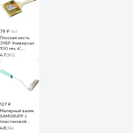
78 ₽
/шт
Плоская кисть
ЗУБР Универсал
100 мм, 4",
светлая
4.7
(90)
натуральная
щетина 01099-
100_z01
127 ₽
Малярный валик
SAMGRUPP с
пластиковой
ручкой, 100 мм,
4.8
(34)
ворс 12 мм SAMC-