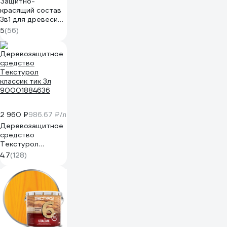
Защитно-
красящий состав
3в1 для древесины
FARBITEX Карелия
5
(56)
Белый, 2.7 л,
WOOD EXTRA
4300016868
2 960 ₽
986.67 ₽/л
Деревозащитное
средство
Текстурол
классик тик 3л
4.7
(128)
90001884636