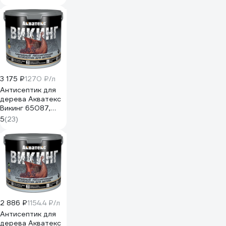
полуматовый, 2,5
л, калужница
272525
3 175 ₽
1270 ₽/л
Антисептик для
дерева Акватекс
Викинг 65087,
лессирующий,
5
(23)
полуматовый, 2,5
л, палисандр
272527
2 886 ₽
1154.4 ₽/л
Антисептик для
дерева Акватекс