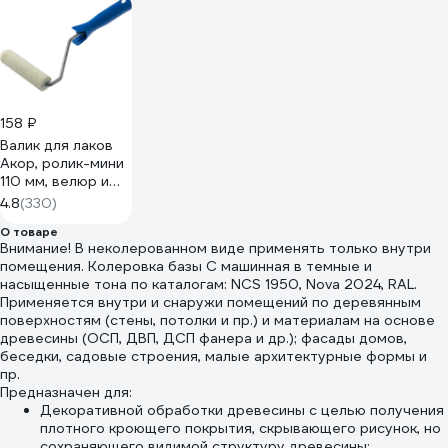
158 ₽
Валик для лаков
Акор, ролик-мини
110 мм, велюр и
шерсть 4 мм,
4.8
(330)
кронштейн 6 мм,
О товаре
Мастер 501 30 110
Внимание! В неколерованном виде применять только внутри
помещения. Колеровка базы C машинная в темные и
насыщенные тона по каталогам: NCS 1950, Nova 2024, RAL.
Применяется внутри и снаружи помещений по деревянным
поверхностям (стены, потолки и пр.) и материалам на основе
древесины (ОСП, ДВП, ДСП фанера и др.); фасады домов,
беседки, садовые строения, малые архитектурные формы и
пр.
Предназначен для:
Декоративной обработки древесины с целью получения
плотного кроющего покрытия, скрывающего рисунок, но
сохраняющего видимой структуру древесины;