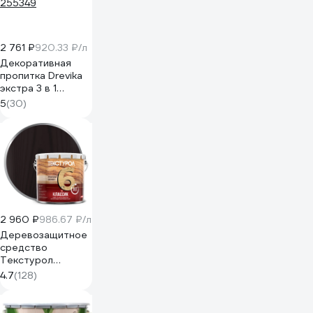
2 761 ₽
920.33 ₽/л
Декоративная
пропитка Drevika
экстра 3 в 1
палисандр, 3 л
5
(30)
255349
2 960 ₽
986.67 ₽/л
Деревозащитное
средство
Текстурол
классик палисандр
4.7
(128)
3л 90001884631