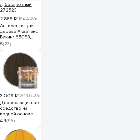
2 886 ₽
1154.4 ₽/л
Антисептик для
дерева Акватекс
Викинг 65083,
лессирующий,
5
(23)
полуматовый, 2,5
л, бесцветный
272523
3 009 ₽
1203.6 ₽/л
Деревозащитное
средство на
водной основе
Текстурол WOOD
4.9
(95)
AQUA MATT орех
2,5л Лк-00008231