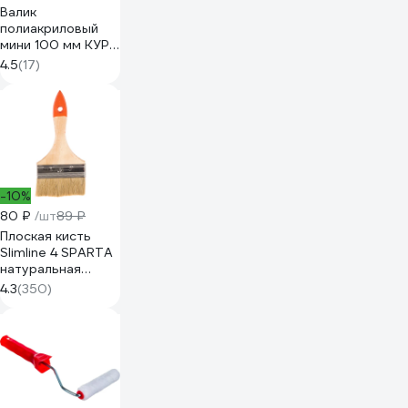
Валик
полиакриловый
мини 100 мм КУРС
02646
4.5
(17)
-10%
80 ₽
/шт
89 ₽
Плоская кисть
Slimline 4 SPARTA
натуральная
щетина,
4.3
(350)
деревянная
ручка// 824455