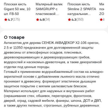
Плоская кисть
Малярный валик
Плоская кисть
Мини
Gigant 50 мм, 10
SAMGRUPP с
Slimline 2 SPARTA
покра
шт. FB-50
пластиковой
натуральная
ZOLD
ручкой, 100 мм,
щетина,
с руч
4.7
4.8
4.3
5
(175)
(34)
(350)
(3
ворс 12 мм SAMC-
деревянная ручка
мм Z
009016100
824305
ЭК00
О товаре
Антисептик для дерева СЕНЕЖ АКВАДЕКОР Х2-106 орегон,
2.5 кг 11050 предназначен для долговременной защиты
древесины от атмосферных осадков, плесневых,
деревоокрашивающих и дереворазрушающих грибов,
водорослей и насекомых-древоточцев, а также декоративной
отделки под ценные породы.
Готовый к применению водоразбавляемый состав на алкидно-
акрилатной основе с добавлением льняного масла отлично
проникает в древесину, формирует эластичное дышащее
защитное покрытие с мягким шелковистым блеском.
Материал используют для наружных и внутренних работ
(окрашивание стен, обшивок, перегородок, фронтонов,
дверей, оград, садовой мебели, фанеры, шпона, ДСП и ДВП,
а также других пиленых, строганных, рубленых деревянных