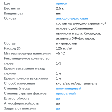
Цвет
орегон
Вес нетто
2.5 кг
Концентрат
нет
Основа
алкидно-акриловая
состав на алкидно-акрилатной
основе с добавлением
льняного масла, биоцидов,
активных УФ-фильтров,
Состав
микровосков
Расход
125 мл/м²
Min температура нанесения
+5 °С
Рекомендуемое количество
слоев
1-3
Время высыхания между
слоями
1 ч
Время полного высыхания
1 ч
Способ нанесения
кисть/валик/распылитель
Степень блеска
полуглянцевый
Степень скрытия фактуры
прозрачный
Влагостойкость
да
Атмосферостойкость
да
Защита от плесени
да