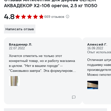
АКВАДЕКОР Х2-106 орегон, 2.5 кг 11050
4.8
669 отзывов
Написать отзыв
Владимир Л.
Алексей Г.
22.07.2022
16.09.2022
Опыт использо
Хочется отметить не только этот
Отличная штук
конкретный товар, но и работу магазина
подшивку наве
в целом. "Нет в вашем городе" --
производителя
"Самовывоз завтра". Эта формулировка
Можно гипоте
ни разу (а сделали уже больше 10
колеровку, но
заказов) не оказывалась нарушенной.
Брал цвет вен
Товар обязательно поступает в срок!
направо один 
Спасибо "Всем инструментам".