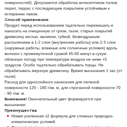
поверхностей). Допускается обработка антисептиком полов,
перил, террас с последующим покрытием устойчивым к
истиранию лаком.
Способ применения:
Продукт перед использованием тщательно перемешать и
наносить на очищенную от грязи, пыли, старых покрытий
древесину кистью, валиком, губкой, безвоздушным
распылением в 1-2 слоя (внутренние работы) или 2-3 слоя
(наружные работы, влажные или солнечные условия) вдоль
волокон с промежуточной сушкой 45-60 минут в сухую
облачную погоду при температуре воздуха не ниже +5
градусов. Особо тщательно обрабатывать торцы. Не
обрабатывать мерзлую древесину. Время высыхания 1 час (от
пыли).
Расход для однослойного нанесения для пиленой
поверхности 120 - 180 г/кв. м, для строганной поверхности 70
- 90 г/кв. м.
Внимание!
Окончательный цвет формируется при
высыхании.
Преимущества
Новая усиленная х2 формула для сложных природно-
климатических условий.