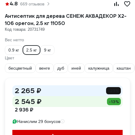
4.8
669 отзывов
Антисептик для дерева СЕНЕЖ АКВАДЕКОР Х2-
106 орегон, 2.5 кг 11050
Код товара: 20731749
Вес нетто
0.9 кг
2.5 кг
9 кг
Цвет
бесцветный
венге
дуб
иней
калужница
каштан
2 265 ₽
-23%
2 545 ₽
-13%
2 936 ₽
Начислим 29 бонусов