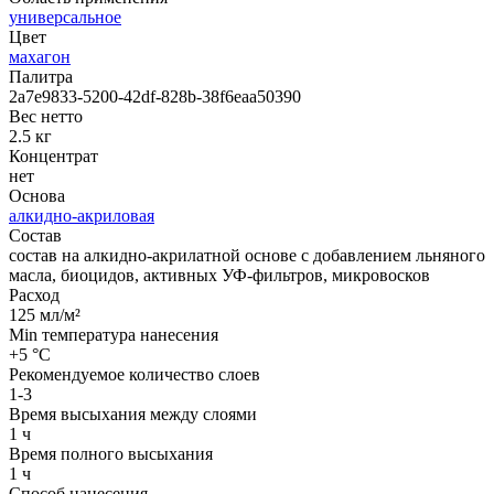
универсальное
Цвет
махагон
Палитра
2a7e9833-5200-42df-828b-38f6eaa50390
Вес нетто
2.5 кг
Концентрат
нет
Основа
алкидно-акриловая
Состав
состав на алкидно-акрилатной основе с добавлением льняного
масла, биоцидов, активных УФ-фильтров, микровосков
Расход
125 мл/м²
Min температура нанесения
+5 °С
Рекомендуемое количество слоев
1-3
Время высыхания между слоями
1 ч
Время полного высыхания
1 ч
Способ нанесения