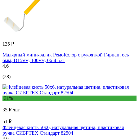
135 ₽
Малярный мини-валик РемоКолор с рукояткой Гирпан, ось
6мм, D15мм, 100мм, 06-4-521
4.6
(28)
-31%
35 ₽
/шт
51 ₽
Флейцевая кисть 50х6, натуральная щетина, пластиковая
ручка СИБРТЕХ Стандарт 82504
4.6