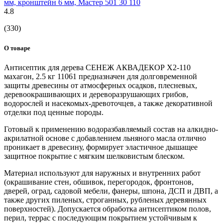
мм, кронштейн 6 мм, Мастер 501 30 110
4.8
(330)
О товаре
Антисептик для дерева СЕНЕЖ АКВАДЕКОР Х2-110
махагон, 2.5 кг 11061 предназначен для долговременной
защиты древесины от атмосферных осадков, плесневых,
деревоокрашивающих и дереворазрушающих грибов,
водорослей и насекомых-древоточцев, а также декоративной
отделки под ценные породы.
Готовый к применению водоразбавляемый состав на алкидно-
акрилатной основе с добавлением льняного масла отлично
проникает в древесину, формирует эластичное дышащее
защитное покрытие с мягким шелковистым блеском.
Материал используют для наружных и внутренних работ
(окрашивание стен, обшивок, перегородок, фронтонов,
дверей, оград, садовой мебели, фанеры, шпона, ДСП и ДВП, а
также других пиленых, строганных, рубленых деревянных
поверхностей). Допускается обработка антисептиком полов,
перил, террас с последующим покрытием устойчивым к