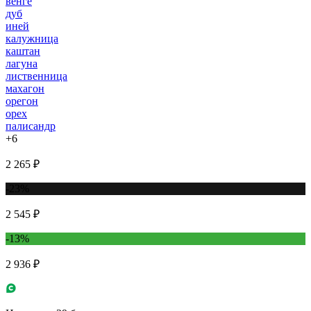
венге
дуб
иней
калужница
каштан
лагуна
лиственница
махагон
орегон
орех
палисандр
+6
2 265 ₽
-23%
2 545 ₽
-13%
2 936 ₽