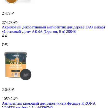
2 473 ₽
274.78 ₽/л
Акриловый декоративный антисептик для дерева ЗАО Декарт
«Сосновый Дом» АКВА (Орегон; 9 л) 28848
4.4
(58)
2 648 ₽
1059.2 ₽/л
Антисептик кроющий для деревянных фасадов KRONA
VANTY графит 2,5 л 66320742