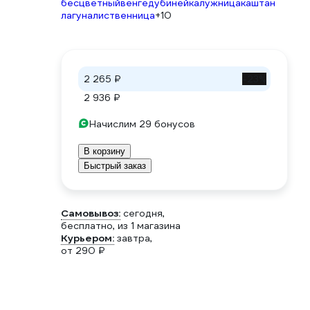
бесцветный
венге
дуб
иней
калужница
каштан
лагуна
лиственница
+10
2 265 ₽
-23%
2 936 ₽
Начислим 29 бонусов
В корзину
Быстрый заказ
Самовывоз:
сегодня,
бесплатно
, из 1 магазина
Курьером:
завтра,
от 290 ₽