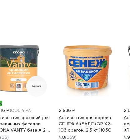
%
516 ₽
1006.4 ₽/л
2 936 ₽
2 648 
тисептик кроющий для
Антисептик для дерева
Антисе
ревянных фасадов
СЕНЕЖ АКВАДЕКОР Х2-
деревя
ONA VANTY база А 2,5
106 орегон, 2.5 кг 11050
KRONA 
66320346
л 6632
(65)
4.8
(669)
4.9
(65)