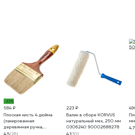
2,5л Лк-00003696
-33%
584 ₽
223 ₽
49
Плоская кисть 4 дюйма
Валик в сборе KORVUS
Пл
(лакированная
натуральный мех, 250 мм
мм
деревянная ручка,
0306240 90002688278
4.7
натуральная щетина, для
4.5
(26)
4.1
(10)