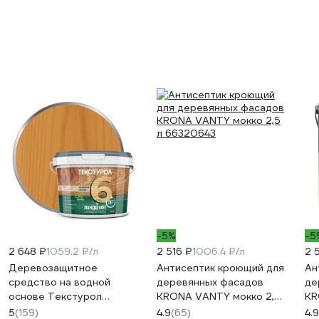
-5%
-5
2 648 ₽
1059.2 ₽/л
2 516 ₽
1006.4 ₽/л
2 
Деревозащитное
Антисептик кроющий для
Ан
средство на водной
деревянных фасадов
де
основе Текстурол
KRONA VANTY мокко 2,5
KR
Ландшафт осенний лес
л 66320643
л 
5
(159)
4.9
(65)
4.9