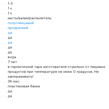
1-3
1 ч
1 ч
кисть/валик/распылитель
полуглянцевый
прозрачный
да
да
да
да
да
вода
7 лет
в герметичной таре изготовителя отдельно от пищевых
продуктов при температуре не ниже 0 градусов. Не
замораживать!
36 мес
пластиковая банка
да
да