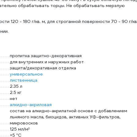
щательно обрабатывать торцы. Не обрабатывать мерзлую
и 120 - 180 г/кв. м, для строганной поверхности 70 - 90 г/кв.
нии.
пропитка защитно-декоративная
для внутренних и наружных работ
защита/декоративная отделка
универсальное
лиственница
2.35 л
2.5 кг
нет
алкидно-акриловая
состав на алкидно-акрилатной основе с добавлением
льняного масла, биоцидов, активных УФ-фильтров,
микровосков
125 мл/м²
+5 °С