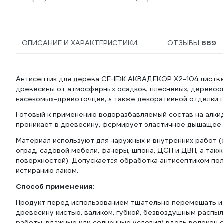
ОПИСАНИЕ И ХАРАКТЕРИСТИКИ
ОТЗЫВЫ
669
Антисептик для дерева СЕНЕЖ АКВАДЕКОР Х2-104 листвен
древесины от атмосферных осадков, плесневых, дерево
насекомых-древоточцев, а также декоративной отделки 
Готовый к применению водоразбавляемый состав на алки
проникает в древесину, формирует эластичное дышащее 
Материал используют для наружных и внутренних работ (
оград, садовой мебели, фанеры, шпона, ДСП и ДВП, а так
поверхностей). Допускается обработка антисептиком пол
истиранию лаком.
Способ применения:
Продукт перед использованием тщательно перемешать и н
древесину кистью, валиком, губкой, безвоздушным распыл
работы, влажные или солнечные условия) вдоль волокон 