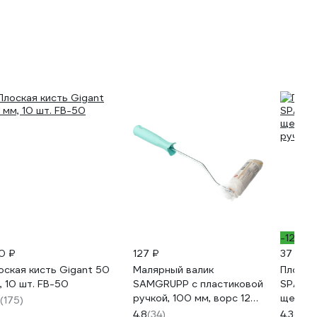
-12%
0 ₽
127 ₽
37 ₽
/ш
оская кисть Gigant 50
Малярный валик
Плоская
, 10 шт. FB-50
SAMGRUPP с пластиковой
SPARTA
ручкой, 100 мм, ворс 12
щетина
(175)
мм SAMC-009016100
ручка 
4.8
(34)
4.3
(350