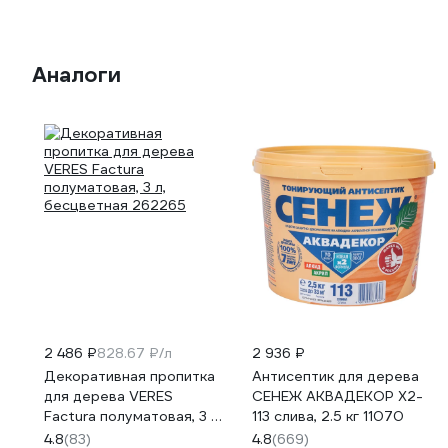
Аналоги
2 486 ₽
828.67 ₽/л
2 936 ₽
Декоративная пропитка
Антисептик для дерева
для дерева VERES
СЕНЕЖ АКВАДЕКОР Х2-
Factura полуматовая, 3 л,
113 слива, 2.5 кг 11070
бесцветная 262265
4.8
(83)
4.8
(669)