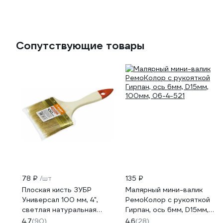
Сопутствующие товары
78 ₽
/шт
135 ₽
Плоская кисть ЗУБР
Малярный мини-валик
Универсал 100 мм, 4",
РемоКолор с рукояткой
светлая натуральная
Гирпан, ось 6мм, D15мм,
щетина 01099-100_z01
100мм, 06-4-521
4.7
(90)
4.6
(28)