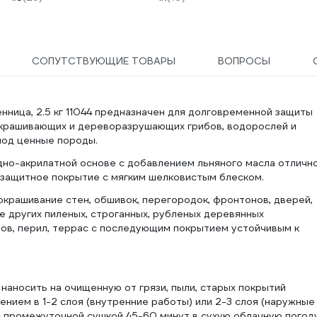
масляных красок) TOPEX
Профи 19b640
СОПУТСТВУЮЩИЕ ТОВАРЫ
ВОПРОСЫ
ница, 2.5 кг 11044 предназначен для долговременной защиты
окрашивающих и дереворазрушающих грибов, водорослей и
под ценные породы.
дно-акрилатной основе с добавлением льняного масла отличн
защитное покрытие с мягким шелковистым блеском.
окрашивание стен, обшивок, перегородок, фронтонов, дверей,
же других пиленых, строганных, рубленых деревянных
ов, перил, террас с последующим покрытием устойчивым к
аносить на очищенную от грязи, пыли, старых покрытий
ением в 1-2 слоя (внутренние работы) или 2-3 слоя (наружные
с промежуточной сушкой 45-60 минут в сухую облачную погод