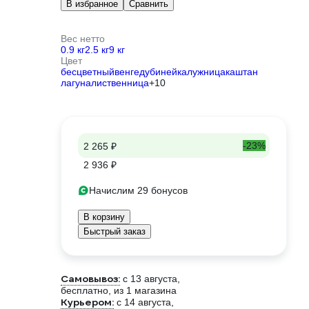
В избранное
Сравнить
Вес нетто
0.9 кг
2.5 кг
9 кг
Цвет
бесцветный
венге
дуб
иней
калужница
каштан
лагуна
лиственница
+10
-23%
2 265 ₽
2 936 ₽
Начислим 29 бонусов
В корзину
Быстрый заказ
Самовывоз:
c 13 августа,
бесплатно
, из 1 магазина
Курьером:
c 14 августа,