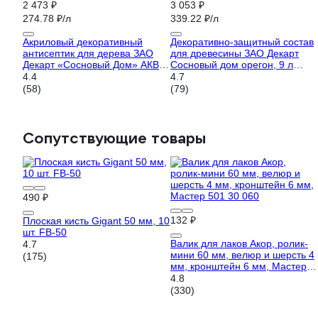
2 473 ₽
3 053 ₽
274.78 ₽/л
339.22 ₽/л
Акриловый декоративный
Декоративно-защитный состав
антисептик для дерева ЗАО
для древесины ЗАО Декарт
Декарт «Сосновый Дом» АКВА
Сосновый дом орегон, 9 л
(белый; 9 л) 28842
29539
4.4
4.7
(58)
(79)
Сопутствующие товары
490 ₽
132 ₽
Плоская кисть Gigant 50 мм, 10
шт. FB-50
Валик для лаков Акор, ролик-
4.7
мини 60 мм, велюр и шерсть 4
(175)
мм, кронштейн 6 мм, Мастер
501 30 060
4.8
(330)