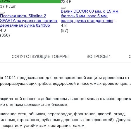
-12%
238 ₽
37 ₽
/шт
Валик DECOR 60 мм, d 15 мм,
Плоская кисть Slimline 2
бюгель 6 мм, ворс 5 мм,
SPARTA натуральная щетина,
велюр, ручка стандарт mini
деревянная ручка 824305
903-3060
4.8
4.3
(57)
(350)
1
СОПУТСТВУЮЩИЕ ТОВАРЫ
ВОПРОСЫ
кг 11041 предназначен для долговременной защиты древесины от
реворазрушающих грибов, водорослей и насекомых-древоточцев, 
акрилатной основе с добавлением льняного масла отлично проник
ие с мягким шелковистым блеском.
ивание стен, обшивок, перегородок, фронтонов, дверей, оград,
пиленых, строганных, рубленых деревянных поверхностей). Допуск
м покрытием устойчивым к истиранию лаком.