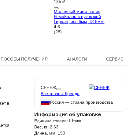
135 ₽
Малярный мини-валик
РемоКолор с рукояткой
Гирпан, ось 6мм, D15мм,
100мм, 06-4-521
4.6
(28)
СПОСОБЫ ПОЛУЧЕНИЯ
АНАЛОГИ
СЕРВИС
а
СЕНЕЖ
Все товары бренда
Россия — страна производства
ает в
Информация об упаковке
Единица товара: Штука
ается
Вес, кг: 2.63
Длина, мм: 190