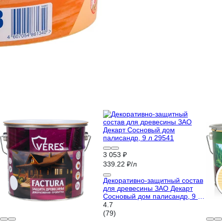
3 053 ₽
339.22 ₽/л
Декоративно-защитный состав
для древесины ЗАО Декарт
Сосновый дом палисандр, 9 л
29541
4.7
(79)