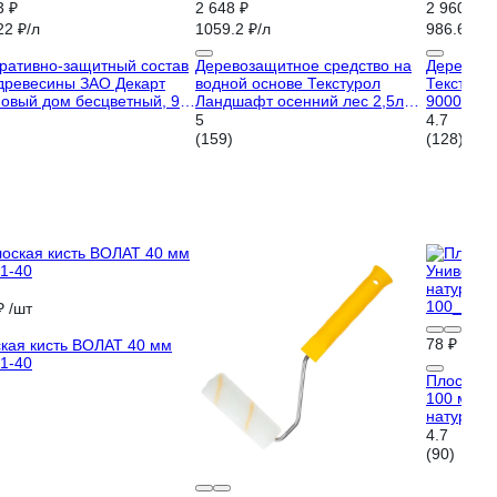
3 ₽
2 648 ₽
2 960 ₽
22 ₽/л
1059.2 ₽/л
986.67 ₽/
ративно-защитный состав
Деревозащитное средство на
Деревоза
древесины ЗАО Декарт
водной основе Текстурол
Текстурол
овый дом бесцветный, 9 л
Ландшафт осенний лес 2,5л
90001884
6
Лк-00003696
5
4.7
(159)
(128)
₽
/шт
78 ₽
/шт
кая кисть ВОЛАТ 40 мм
1-40
Плоская 
100 мм, 4
натураль
100_z01
4.7
(90)