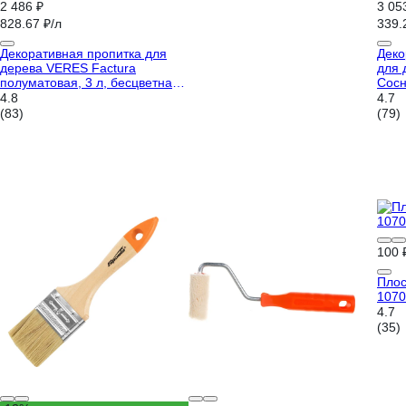
2 486 ₽
3 05
828.67 ₽/л
339.
Декоративная пропитка для
Деко
дерева VERES Factura
для 
полуматовая, 3 л, бесцветная
Сосн
262265
2953
4.8
4.7
(83)
(79)
100 
Плос
1070
4.7
(35)