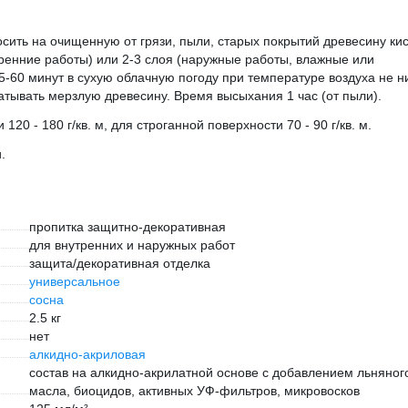
ить на очищенную от грязи, пыли, старых покрытий древесину кис
тренние работы) или 2-3 слоя (наружные работы, влажные или
5-60 минут в сухую облачную погоду при температуре воздуха не н
атывать мерзлую древесину. Время высыхания 1 час (от пыли).
0 - 180 г/кв. м, для строганной поверхности 70 - 90 г/кв. м.
.
пропитка защитно-декоративная
для внутренних и наружных работ
защита/декоративная отделка
универсальное
сосна
2.5 кг
нет
алкидно-акриловая
состав на алкидно-акрилатной основе с добавлением льняног
масла, биоцидов, активных УФ-фильтров, микровосков