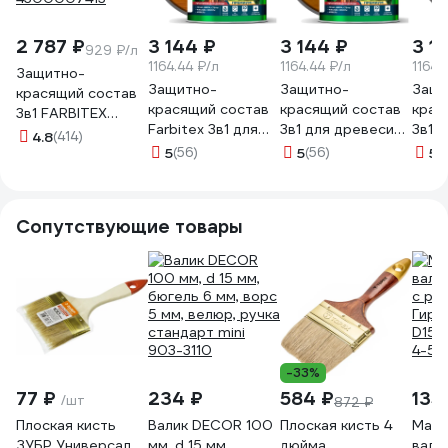
2 787 ₽
3 144 ₽
3 144 ₽
3 1
929 ₽/л
1164.44 ₽/л
1164.44 ₽/л
1164.
Защитно-
Защитно-
Защитно-
Защи
красящий состав
красящий состав
красящий состав
крас
3в1 FARBITEX
Farbitex 3в1 для
3в1 для древесины
3в1 
EXTRA (утренний
4.8
(414)
древесины
FARBITEX Карелия
FARB
туман; 3 л)
5
(56)
5
(56)
5
(
Карелия
Дуб, 2.7 л, WOOD
Скан
4300007413
Калужница (2.7 л)
EXTRA
4300
WO 4300016878
4300016877
Сопутствующие товары
-33%
77 ₽
234 ₽
584 ₽
135
/шт
872 ₽
Плоская кисть
Валик DECOR 100
Плоская кисть 4
Маля
ЗУБР Универсал
мм, d 15 мм,
дюйма
вали