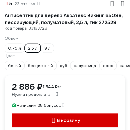
5
23 отзыва
Антисептик для дерева Акватекс Викинг 65089,
лессирующий, полуматовый, 2,5 л, тик 272529
Код товара: 33193728
Объем
0.75 л
2.5 л
9 л
Цвет
белый
бесцветный
дуб
калужница
орех
пали
2 886 ₽
1154.4 ₽/л
Нужна предоплата
Начислим 28 бонусов
В корзину