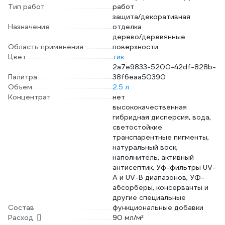
Тип работ
работ
защита/декоративная
Назначение
отделка
дерево/деревянные
Область применения
поверхности
Цвет
тик
2a7e9833-5200-42df-828b-
Палитра
38f6eaa50390
Объем
2.5 л
Концентрат
нет
высококачественная
гибридная дисперсия, вода,
светостойкие
транспарентные пигменты,
натуральный воск,
наполнитель, активный
антисептик, Уф-фильтры UV-
A и UV-B диапазонов, УФ-
абсорберы, консерванты и
другие специальные
Состав
функциональные добавки
Расход
90 мл/м²