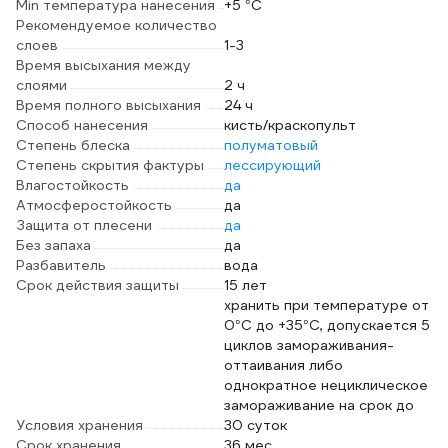
Min температура нанесения
+5 °С
Рекомендуемое количество
слоев
1-3
Время высыхания между
слоями
2 ч
Время полного высыхания
24 ч
Способ нанесения
кисть/краскопульт
Степень блеска
полуматовый
Степень скрытия фактуры
лессирующий
Влагостойкость
да
Атмосферостойкость
да
Защита от плесени
да
Без запаха
да
Разбавитель
вода
Срок действия защиты
15 лет
хранить при температуре от
0°С до +35°С, допускается 5
циклов замораживания-
оттаивания либо
однократное нециклическое
замораживание на срок до
Условия хранения
30 суток
Срок хранения
36 мес