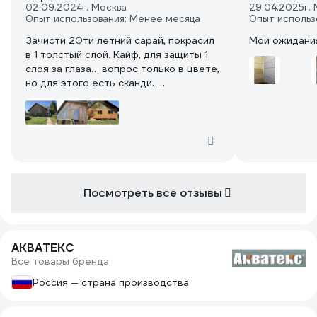
02.09.2024
г. Москва
29.04.2025
г.
Опыт использования: Менее месяца
Опыт использ
Зачисти 20ти летний сарай, покрасил
Мои ожидания
в 1 толстый слой. Кайф, для защиты 1
слоя за глаза… вопрос только в цвете,
но для этого есть сканди.
На последнем фото не зачищал, на 40
квадратов ушло 9 литров, цвет не
изменился (снизу сканди вторым
слоем)
Посмотреть все отзывы
АКВАТЕКС
Все товары бренда
Россия — страна производства