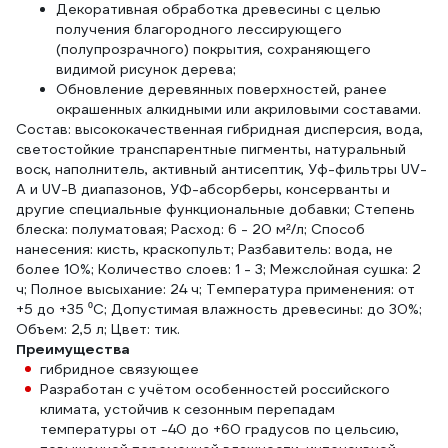
Декоративная обработка древесины с целью
получения благородного лессирующего
(полупрозрачного) покрытия, сохраняющего
видимой рисунок дерева;
Обновление деревянных поверхностей, ранее
окрашенных алкидными или акриловыми составами.
Состав: высококачественная гибридная дисперсия, вода,
светостойкие транспарентные пигменты, натуральный
воск, наполнитель, активный антисептик, Уф-фильтры UV-
A и UV-B диапазонов, УФ-абсорберы, консерванты и
другие специальные функциональные добавки; Степень
блеска: полуматовая; Расход: 6 - 20 м²/л; Способ
нанесения: кисть, краскопульт; Разбавитель: вода, не
более 10%; Количество слоев: 1 - 3; Межслойная сушка: 2
ч; Полное высыхание: 24 ч; Температура применения: от
+5 до +35 ⁰С; Допустимая влажность древесины: до 30%;
Объем: 2,5 л; Цвет: тик.
Преимущества
гибридное связующее
Разработан с учётом особенностей российского
климата, устойчив к сезонным перепадам
температуры от -40 до +60 градусов по цельсию,