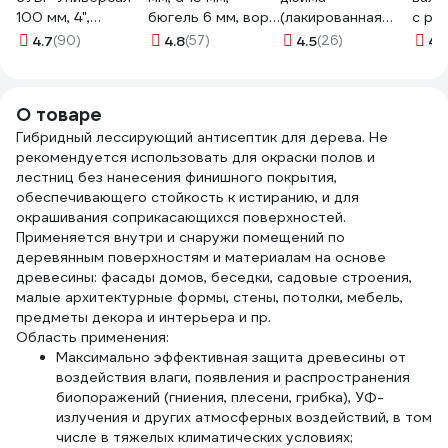
100 мм, 4",
бюгель 6 мм, ворс
(лакированная
с ру
светлая
5 мм, велюр, ручка
деревянная ручка,
Гирп
4.7
(90)
4.8
(57)
4.5
(26)
4.
натуральная
стандарт mini
натуральная
D15м
щетина 01099-
903-3110
щетина, для
4-52
100_z01
масляных красок)
О товаре
TOPEX Профи
Гибридный лессирующий антисептик для дерева. Не
19b640
рекомендуется использовать для окраски полов и
лестниц без нанесения финишного покрытия,
обеспечивающего стойкость к истиранию, и для
окрашивания соприкасающихся поверхностей.
Применяется внутри и снаружи помещений по
деревянным поверхностям и материалам на основе
древесины: фасады домов, беседки, садовые строения,
малые архитектурные формы, стены, потолки, мебель,
предметы декора и интерьера и пр.
Область применения:
Максимально эффективная защита древесины от
воздействия влаги, появления и распространения
биопоражений (гниения, плесени, грибка), УФ-
излучения и других атмосферных воздействий, в том
числе в тяжелых климатических условиях;