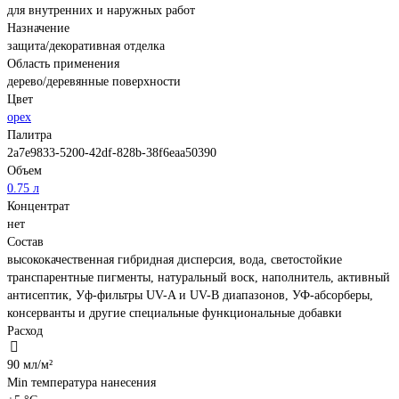
для внутренних и наружных работ
Назначение
защита/декоративная отделка
Область применения
дерево/деревянные поверхности
Цвет
орех
Палитра
2a7e9833-5200-42df-828b-38f6eaa50390
Объем
0.75 л
Концентрат
нет
Состав
высококачественная гибридная дисперсия, вода, светостойкие
транспарентные пигменты, натуральный воск, наполнитель, активный
антисептик, Уф-фильтры UV-A и UV-B диапазонов, УФ-абсорберы,
консерванты и другие специальные функциональные добавки
Расход
90 мл/м²
Min температура нанесения