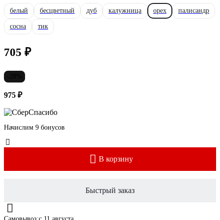
белый
бесцветный
дуб
калужница
орех
палисандр
сосна
тик
705 ₽
-28%
975 ₽
Начислим 9 бонусов
В корзину
Быстрый заказ
Самовывоз:
c 11 августа,