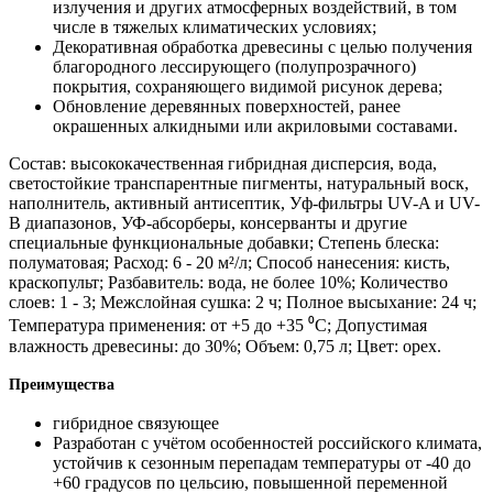
излучения и других атмосферных воздействий, в том
числе в тяжелых климатических условиях;
Декоративная обработка древесины с целью получения
благородного лессирующего (полупрозрачного)
покрытия, сохраняющего видимой рисунок дерева;
Обновление деревянных поверхностей, ранее
окрашенных алкидными или акриловыми составами.
Состав: высококачественная гибридная дисперсия, вода,
светостойкие транспарентные пигменты, натуральный воск,
наполнитель, активный антисептик, Уф-фильтры UV-A и UV-
B диапазонов, УФ-абсорберы, консерванты и другие
специальные функциональные добавки; Степень блеска:
полуматовая; Расход: 6 - 20 м²/л; Способ нанесения: кисть,
краскопульт; Разбавитель: вода, не более 10%; Количество
слоев: 1 - 3; Межслойная сушка: 2 ч; Полное высыхание: 24 ч;
Температура применения: от +5 до +35 ⁰С; Допустимая
влажность древесины: до 30%; Объем: 0,75 л; Цвет: орех.
Преимущества
гибридное связующее
Разработан с учётом особенностей российского климата,
устойчив к сезонным перепадам температуры от -40 до
+60 градусов по цельсию, повышенной переменной