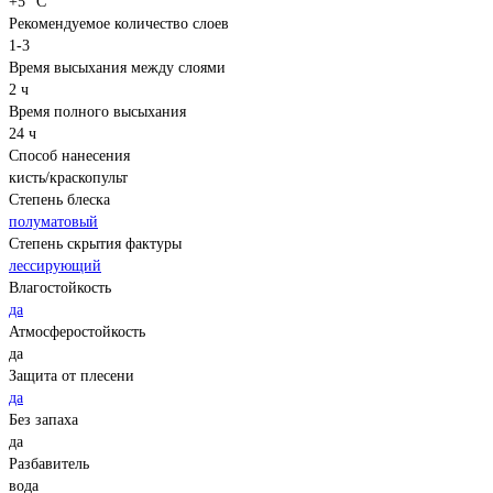
+5 °С
Рекомендуемое количество слоев
1-3
Время высыхания между слоями
2 ч
Время полного высыхания
24 ч
Способ нанесения
кисть/краскопульт
Степень блеска
полуматовый
Степень скрытия фактуры
лессирующий
Влагостойкость
да
Атмосферостойкость
да
Защита от плесени
да
Без запаха
да
Разбавитель
вода