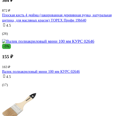
584 ₽
872 ₽
Плоская кисть 4 дюйма (лакированная деревянная ручка, натуральная
щетина, для масляных красок) TOPEX Профи 19b640
4.5
(26)
-5%
155 ₽
163 ₽
Валик полиакриловый мини 100 мм КУРС 02646
4.5
(17)