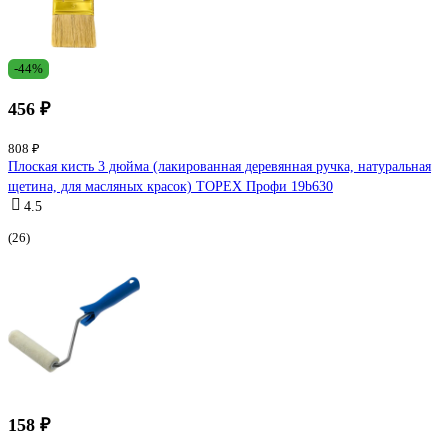
-44%
456 ₽
808 ₽
Плоская кисть 3 дюйма (лакированная деревянная ручка, натуральная
щетина, для масляных красок) TOPEX Профи 19b630
4.5
(26)
158 ₽