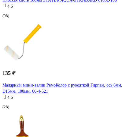
Плоская кисть 100мм STAYER AQUA-STANDARD 01032-100
4.6
(98)
135 ₽
Малярный мини-валик РемоКолор с рукояткой Гирпан, ось 6мм,
D15мм, 100мм, 06-4-521
4.6
(28)