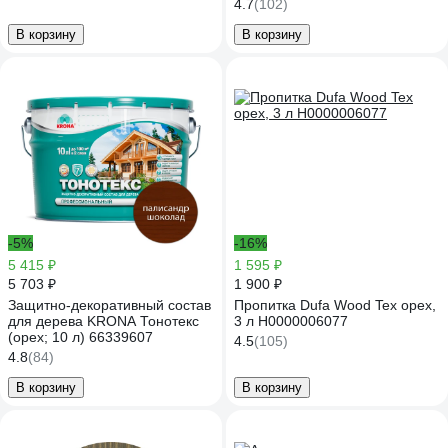
орех, 9 л 205727
4.7
(102)
В корзину
В корзину
-5%
-16%
5 415 ₽
1 595 ₽
5 703 ₽
1 900 ₽
Защитно-декоративный состав
Пропитка Dufa Wood Tex орех,
для дерева KRONA Тонотекс
3 л Н0000006077
(орех; 10 л) 66339607
4.5
(105)
4.8
(84)
В корзину
В корзину