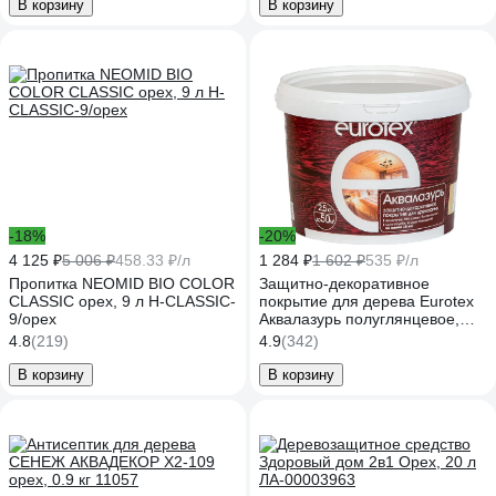
В корзину
В корзину
-18%
-20%
4 125 ₽
5 006 ₽
458.33 ₽/л
1 284 ₽
1 602 ₽
535 ₽/л
Пропитка NEOMID BIO COLOR
Защитно-декоративное
CLASSIC орех, 9 л Н-CLASSIC-
покрытие для дерева Eurotex
9/орех
Аквалазурь полуглянцевое,
орех, 2,5 кг 19961
4.8
(219)
4.9
(342)
В корзину
В корзину