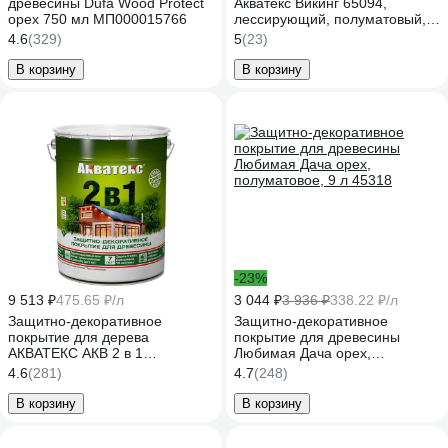
древесины Dufa Wood Protect
Акватекс Викинг 65094,
орех 750 мл МП000015766
лессирующий, полуматовый, 9
л, орех 272534
4.6
(329)
5
(23)
В корзину
В корзину
-23%
9 513 ₽
475.65 ₽/л
3 044 ₽
3 936 ₽
338.22 ₽/л
Защитно-декоративное
Защитно-декоративное
покрытие для дерева
покрытие для древесины
АКВАТЕКС АКВ 2 в 1
Любимая Дача орех,
полуматовое, орех, 20 л
полуматовое, 9 л 45318
4.6
(281)
4.7
(248)
257238
В корзину
В корзину