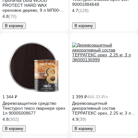
Пропитка Dufa WOOD
90001884648
PROTECT HARD WAX
ореховое дерево, 9 л МП00-
4.7
(128)
010459
4.8
(70)
В корзину
В корзину
1 344 ₽
1 399 ₽
466.33 ₽/л
Деревозащитное средство
Деревозащитный
Текстурол тиксо гварнери орех
декоративный состав
1л 90005008677
ТЕРРАТЕКС орех, 2.25 кг, 3 л
ЭК000136999
4.8
(302)
4.9
(39)
В корзину
В корзину