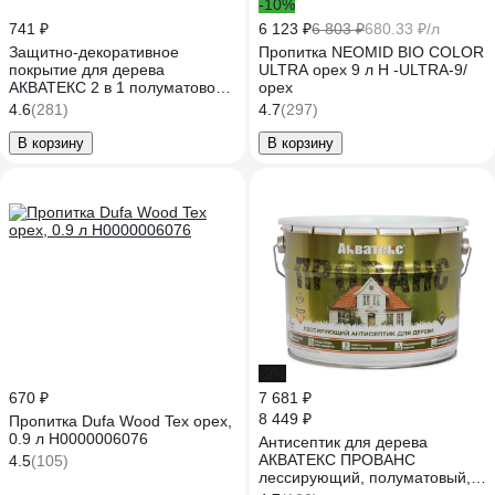
-10%
741 ₽
6 123 ₽
6 803 ₽
680.33 ₽/л
Защитно-декоративное
Пропитка NEOMID BIO COLOR
покрытие для дерева
ULTRA орех 9 л Н -ULTRA-9/
АКВАТЕКС 2 в 1 полуматовое,
орех
орех, 0.8 л 257202
4.6
(281)
4.7
(297)
В корзину
В корзину
-9%
670 ₽
7 681 ₽
8 449 ₽
Пропитка Dufa Wood Tex орех,
0.9 л Н0000006076
Антисептик для дерева
АКВАТЕКС ПРОВАНС
4.5
(105)
лессирующий, полуматовый,