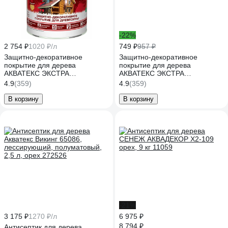
-22%
2 754 ₽
1020 ₽/л
749 ₽
957 ₽
Защитно-декоративное
Защитно-декоративное
покрытие для дерева
покрытие для дерева
АКВАТЕКС ЭКСТРА
АКВАТЕКС ЭКСТРА
полуглянцевое, орех, 2.7 л
полуглянцевое, орех, 0.8 л
4.9
(359)
4.9
(359)
259745
259773
В корзину
В корзину
-21%
3 175 ₽
1270 ₽/л
6 975 ₽
8 794 ₽
Антисептик для дерева