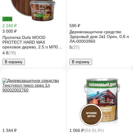
-25%
2 240 ₽
586 ₽
3 000 ₽
Деревозащитное средство
Здоровый дом 2в1 Орех, 0,8 л
Пропитка Dufa WOOD
ЛА-00003960
PROTECT HARD WAX
ореховое дерево, 2.5 л МП00-
5
(27)
010453
4.8
(70)
В корзину
В корзину
1 344 ₽
1 066 ₽
394.81 ₽/л