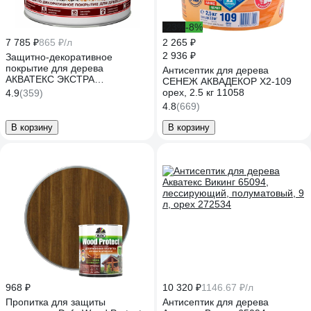
-23%
-8%
7 785 ₽
865 ₽/л
2 265 ₽
2 936 ₽
Защитно-декоративное
покрытие для дерева
Антисептик для дерева
АКВАТЕКС ЭКСТРА
СЕНЕЖ АКВАДЕКОР Х2-109
полуглянцевое, орех, 9 л
орех, 2.5 кг 11058
4.9
(359)
259787
4.8
(669)
В корзину
В корзину
968 ₽
10 320 ₽
1146.67 ₽/л
Пропитка для защиты
Антисептик для дерева