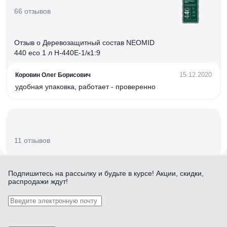
66 отзывов
Отзыв о Деревозащитный состав NEOMID
440 eco 1 л Н-440E-1/к1:9
15.12.2020
Коровин Олег Борисович
удобная упаковка, работает - проверенно
11 отзывов
Отзыв о Невымываемый антисептик ЗАО
Подпишитесь
на рассылку
и будьте в курсе! Акции, скидки,
распродажи ждут!
"Антисептик" ХМ-11 ведро 2.5 кг 00-00003706
02.04.2025
Роман
Бихромат натрия1 кг. 480 р. Медный купорос 1кг. 750 р. +
100гр. уксуса 9% на 18 литров воды Итого: 1230 р. срок