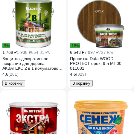
-9%
-18%
1 768 ₽
1 938 ₽
654.81 ₽/л
6 543 ₽
7 997 ₽
727 ₽/л
Защитно-декоративное
Пропитка Dufa WOOD
покрытие для дерева
PROTECT орех, 9 л МП00-
АКВАТЕКС 2 в 1 полуматовое,
011081
орех, 2.7 л 257216
4.6
(281)
4.6
(329)
В корзину
В корзину