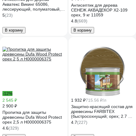
Акватекс Викинг 65086,
Антисептик для дерева
лессирующий, полуматовый,
СЕНЕЖ АКВАДЕКОР Х2-109
2,5 л, орех 272526
орех, 9 кг 11059
5
(23)
4.8
(669)
В корзину
В корзину
-12%
2 545 ₽
1 932 ₽
715.56 ₽/л
2 900 ₽
Защитно-красящий состав для
древесины FARBITEX
Пропитка для защиты
(быстросохнущий; орех; 2.7 л)
древесины Dufa Wood Protect
4300008482
орех 2,5 л Н0000006375
4.7
(227)
4.6
(329)