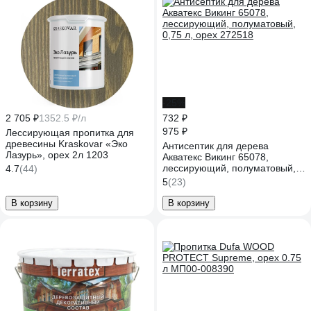
-25%
2 705 ₽
1352.5 ₽/л
732 ₽
975 ₽
Лессирующая пропитка для
древесины Kraskovar «Эко
Антисептик для дерева
Лазурь», орех 2л 1203
Акватекс Викинг 65078,
лессирующий, полуматовый,
4.7
(44)
0,75 л, орех 272518
5
(23)
В корзину
В корзину