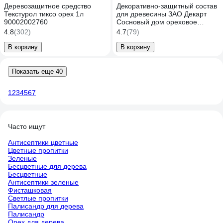
Деревозащитное средство
Декоративно-защитный состав
Текстурол тиксо орех 1л
для древесины ЗАО Декарт
90002002760
Сосновый дом ореховое
дерево, 2.7 л 29532
4.8
(302)
4.7
(79)
В корзину
В корзину
Показать еще 40
1
2
3
4
5
6
7
Часто ищут
Антисептики цветные
Цветные пропитки
Зеленые
Бесцветные для дерева
Бесцветные
Антисептики зеленые
Фисташковая
Светлые пропитки
Палисандр для дерева
Палисандр
Орех для дерева