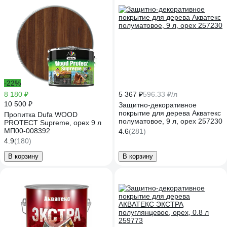
-22%
8 180 ₽
5 367 ₽
596.33 ₽/л
10 500 ₽
Защитно-декоративное
покрытие для дерева Акватекс
Пропитка Dufa WOOD
полуматовое, 9 л, орех 257230
PROTECT Supreme, орех 9 л
МП00-008392
4.6
(281)
4.9
(180)
В корзину
В корзину