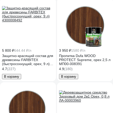
5 800 ₽
644.44 ₽/л
3 950 ₽
1580 ₽/л
Защитно-красящий состав для
Пропитка Dufa WOOD
древесины FARBITEX
PROTECT Supreme, орех 2,5 л
(быстросохнущий; орех; 9 л)
МП00-008391
4300008492
4.7
(227)
4.9
(180)
В корзину
В корзину