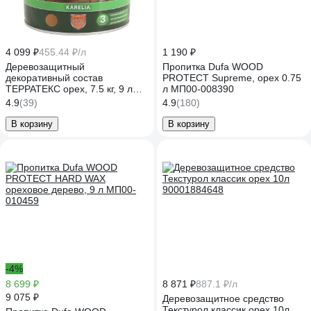
4 099 ₽
455.44 ₽/л
1 190 ₽
Деревозащитный
Пропитка Dufa WOOD
декоративный состав
PROTECT Supreme, орех 0.75
ТЕРРАТЕКС орех, 7.5 кг, 9 л
л МП00-008390
ЭК000137009
4.9
(39)
4.9
(180)
В корзину
В корзину
-4%
8 699 ₽
8 871 ₽
887.1 ₽/л
9 075 ₽
Деревозащитное средство
Текстурол классик орех 10л