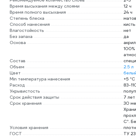
Рекомендуемое количество слоев
2-3
Время высыхания между слоями
12 ч
Время полного высыхания
24 ч
Степень блеска
мато
Способ нанесения
кисть
Влагостойкость
нет
Без запаха
да
Основа
акрил
100% 
атмос
Состав
специ
Объем
2.5 л
Цвет
белы
Min температура нанесения
+5 °С
Расход
83-11
Укрывистость
полу
Срок действия защиты
7 лет
Срок хранения
30 м
Храни
прохл
С°. Б
Условия хранения
плотн
ГОСТ
ТУ 23