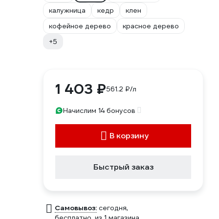
калужница
кедр
клен
кофейное дерево
красное дерево
+5
1 403 ₽
561.2 ₽/л
Начислим 14 бонусов
В корзину
Быстрый заказ
Самовывоз:
сегодня,
бесплатно
, из 1 магазина