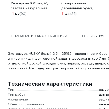
Универсал 100 мм, 4",
(лакированная
светлая натуральная
деревянная ручка,
щетина 01099-100_z01
натуральная щетина, для
4.7
(90)
4.5
(26)
масляных красок) TOPEX
Профи 19b640
ОПИСАНИЕ И ХАРАКТЕРИСТИКИ
ОТЗЫВЫ
171
Эко-лазурь HUSKY белый 2,5 л 25192 - экологически без
антисептик для долговечной защиты древесины (до 7 лет
отделочной доской фасады, окна, перила, ограды, двери, 
помещений. Не содержит растворителей и практически не
Технические характеристики
Тип
лазур
Тип работ
для в
Назначение
защит
Область применения
унив