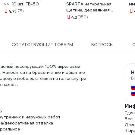
мм, 10 шт. FB-50
SPARTA натуральная
мм
щетина, деревянная
4.7
(175)
ручка 824305
4.3
(350)
СОПУТСТВУЮЩИЕ ТОВАРЫ
ВОПРОСЫ
опасный лессирующий 100% акриловый
H
). Наносится на бревенчатые и обшитые
В
садовую мебель, стены и потолки внутри
 пахнет.
Инф
ь
Един
нутренних и наружных работ
Вес, 
а/декоративная отделка
Длин
ерсальное
Шири