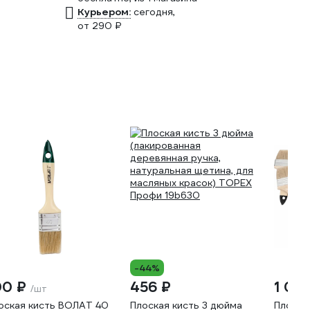
Курьером:
сегодня,
от 290 ₽
-44%
00 ₽
456 ₽
1 011
/шт
оская кисть ВОЛАТ 40
Плоская кисть 3 дюйма
Плоская