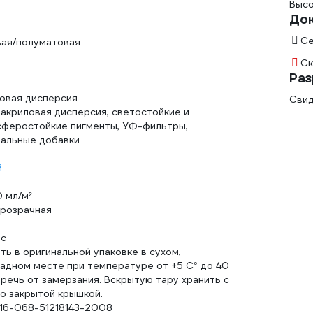
Высо
До
Се
вая/полуматовая
Ск
Раз
овая дисперсия
Свид
акриловая дисперсия, светостойкие и
феростойкие пигменты, УФ-фильтры,
альные добавки
й
0 мл/м²
прозрачная
ес
ть в оригинальной упаковке в сухом,
адном месте при температуре от +5 С° до 40
еречь от замерзания. Вскрытую тару хранить с
о закрытой крышкой.
16-068-51218143-2008