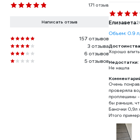
171 отзыв
Написать отзыв
Елизавета
2
Объем: 0.9 л
157 отзывов
3 отзыва
Достоинства
Хорошо впитыв
6 отзывов
5 отзывов
Недостатки:
Не нашла
Комментарий
Очень понрави
проверяла вод
проплешины -
бы раньше, чт
Баночки 0,9л 
Итого пример