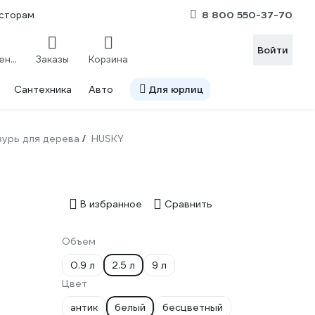
8 800 550-37-70
сторам
Войти
Сравнение
Заказы
Корзина
Сантехника
Авто
Для юрлиц
зурь для дерева
HUSKY
/
В избранное
Сравнить
Объем
0.9 л
2.5 л
9 л
Цвет
антик
белый
бесцветный