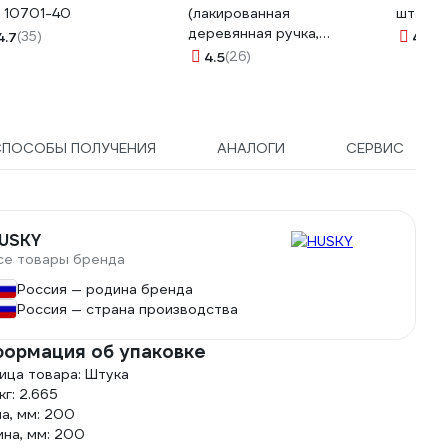
 10701-40
(лакированная
шт. Gi
деревянная ручка,
4.7
(35)
4.7
(1
натуральная щетина, для
4.5
(26)
масляных красок) TOPEX
Профи 19b630
СПОСОБЫ ПОЛУЧЕНИЯ
АНАЛОГИ
СЕРВИС
USKY
се товары бренда
Россия — родина бренда
Россия — страна производства
ормация об упаковке
ица товара: Штука
кг: 2.665
а, мм: 200
на, мм: 200