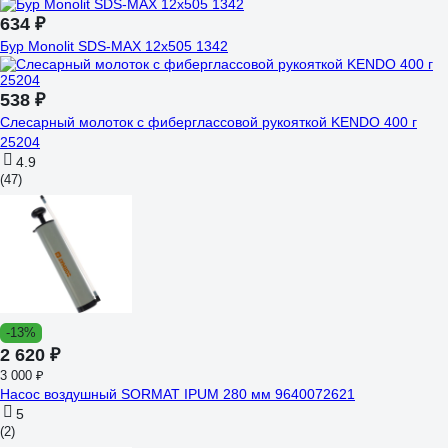
634 ₽
Бур Monolit SDS-MAX 12x505 1342
538 ₽
Слесарный молоток с фиберглассовой рукояткой KENDO 400 г
25204
4.9
(47)
-13%
2 620 ₽
3 000 ₽
Насос воздушный SORMAT IPUM 280 мм 9640072621
5
(2)