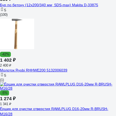
Бур по бетону (12х200/340 мм; SDS-max) Makita D-33875
5
(100)
-42%
1 402 ₽
2 400 ₽
Молоток Ryobi RHHWE200 5132006039
5
(1)
-5%
1 274 ₽
1 341 ₽
Ёршик для очистки отверстия RAWLPLUG D16-20мм R-BRUSH-
M16/28