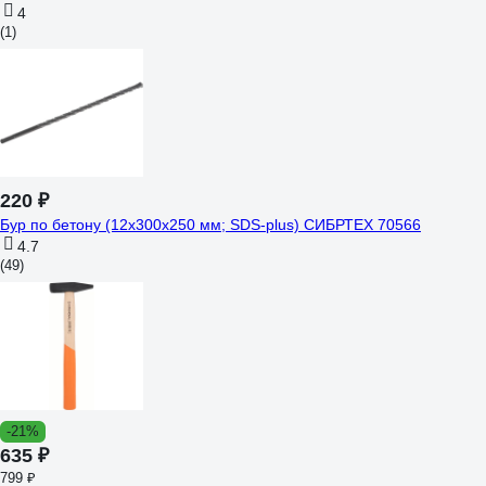
4
(1)
220 ₽
Бур по бетону (12x300х250 мм; SDS-plus) СИБРТЕХ 70566
4.7
(49)
-21%
635 ₽
799 ₽