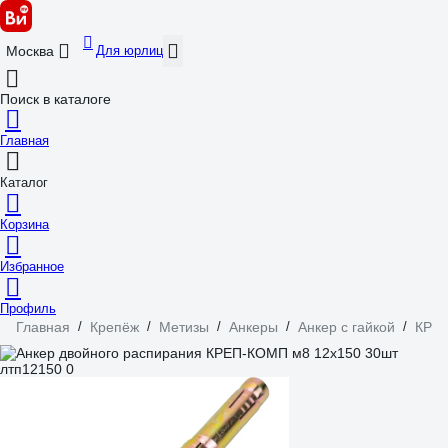
Для юрлиц
Москва
Поиск в каталоге
Главная
Каталог
Корзина
Избранное
Профиль
Главная
/
Крепёж
/
Метизы
/
Анкеры
/
Анкер с гайкой
/
КРЕ