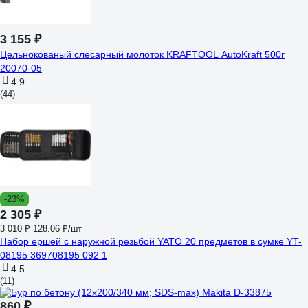
3 155 ₽
Цельнокованый слесарный молоток KRAFTOOL AutoKraft 500г
20070-05
4.9
(44)
-23%
2 305 ₽
3 010 ₽
128.06 ₽/шт
Набор ершей с наружной резьбой YATO 20 предметов в сумке YT-
08195 369708195 092 1
4.5
(11)
860 ₽