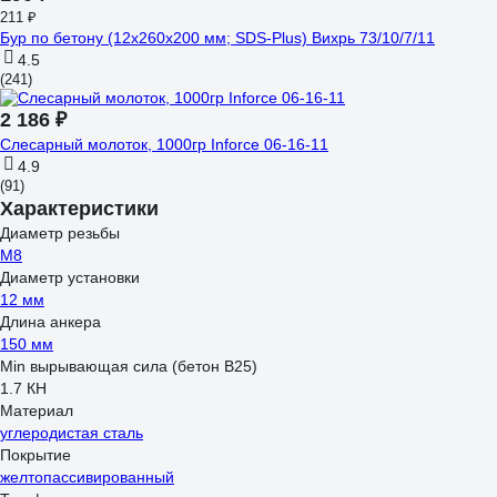
211 ₽
Бур по бетону (12x260x200 мм; SDS-Plus) Вихрь 73/10/7/11
4.5
(241)
2 186 ₽
Слесарный молоток, 1000гр Inforce 06-16-11
4.9
(91)
Характеристики
Диаметр резьбы
М8
Диаметр установки
12 мм
Длина анкера
150 мм
Min вырывающая сила (бетон B25)
1.7 КН
Материал
углеродистая сталь
Покрытие
желтопассивированный