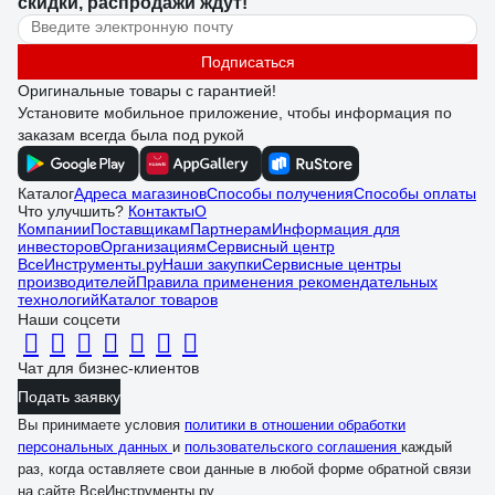
скидки, распродажи ждут!
Подписаться
Оригинальные товары с гарантией!
Установите мобильное приложение, чтобы информация по
заказам всегда была под рукой
Каталог
Адреса магазинов
Способы получения
Способы оплаты
Что улучшить?
Контакты
О
Компании
Поставщикам
Партнерам
Информация для
инвесторов
Организациям
Сервисный центр
ВсеИнструменты.ру
Наши закупки
Сервисные центры
производителей
Правила применения рекомендательных
технологий
Каталог товаров
Наши соцсети
Чат для бизнес-клиентов
Подать заявку
Вы принимаете условия
политики в отношении обработки
персональных данных
и
пользовательского соглашения
каждый
раз, когда оставляете свои данные в любой форме обратной связи
на сайте ВсеИнструменты.ру