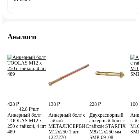
Аналоги
428 ₽
138 ₽
228 ₽
100
42.8 ₽/шт
Анкерный болт
Анкерный болт с
Двухраспорный
Анк
TOOLAS М12 х
гайкой
анкерный болт с
гай
250 с гайкой, 4 шт
МЕТАЛЛСЕРВИС
гайкой STARFIX
М10
489
М12x250 1 шт.
М8x12x250 мм
SMP
1227270
SMP-69108-1