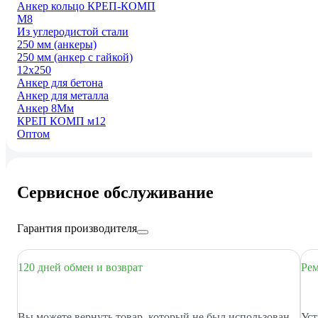
Анкер кольцо КРЕП-КОМП
М8
Из углеродистой стали
250 мм (анкеры)
250 мм (анкер с гайкой)
12х250
Анкер для бетона
Анкер для металла
Анкер 8Мм
КРЕП КОМП м12
Оптом
Сервисное обслуживание
Гарантия производителя
120 дней обмен и возврат
Рем
Вы можете вернуть товар, который не был использован
Уст