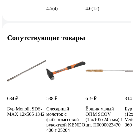
4.5
(4)
4.6
(12)
Сопутствующие товары
634 ₽
538 ₽
619 ₽
314
Бур Monolit SDS-
Слесарный
Ёршик малый
Бур
MAX 12x505 1342
молоток с
ОПМ SCOV
(12
фиберглассовой
(15x105x245 мм) 1
Vert
рукояткой KENDO
шт. П0000023470
360
400 г 25204