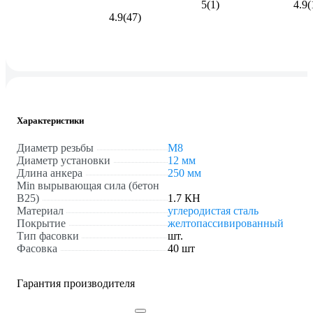
5
(1)
4.9
(
4.9
(47)
Характеристики
Диаметр резьбы
М8
Диаметр установки
12 мм
Длина анкера
250 мм
Min вырывающая сила (бетон
B25)
1.7 КН
Материал
углеродистая сталь
Покрытие
желтопассивированный
Тип фасовки
шт.
Фасовка
40 шт
Гарантия производителя