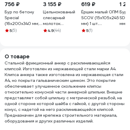
756 ₽
3 155 ₽
619 ₽
1 2
Бур по бетону
Цельнокованый
Ёршик малый ОПМ
Бур 
Special
слесарный
SCOV (15x105x245
SDS 
(16x200х340 мм;
молоток
мм) 1 шт.
мм, 
SDS-max)
KRAFTOOL
П0000023470
Stro
5
(5)
4.9
(44)
5
(1)
Monogram 088-
AutoKraft 500г
стс-
390
20070-05
О товаре
Стальной фрикционный анкер с расклинивающейся
клипсой. Изготовлен из нержавеющей стали марки А4.
Клипса анкера также изготовлена из нержавеющая стали
А4, но покрыта гальваническим цинком. Это покрытие
обеспечивает улучшенное скольжение клипсы
относительно конусной части анкерной шпильки. Внешне
представляет собой шпильку с метрической резьбой, на
одной стороне которой шайба с гайкой, с другой стороны
конус, с надетой на него расклинивающейся клипсой.
Предназначен для крепежа строительного материала,
оборудования и других различных изделий.