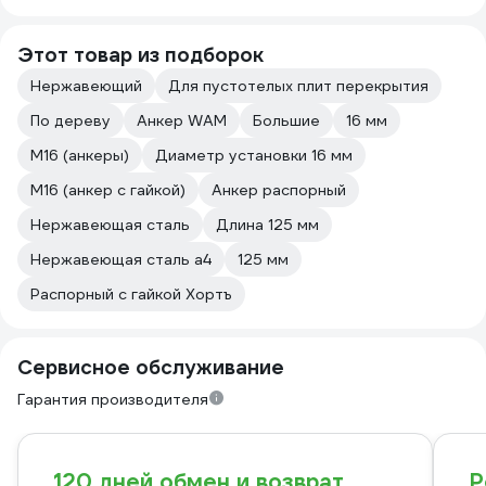
Этот товар из подборок
Нержавеющий
Для пустотелых плит перекрытия
По дереву
Анкер WAM
Большие
16 мм
М16 (анкеры)
Диаметр установки 16 мм
М16 (анкер с гайкой)
Анкер распорный
Нержавеющая сталь
Длина 125 мм
Нержавеющая сталь а4
125 мм
Распорный с гайкой Хортъ
Сервисное обслуживание
Гарантия производителя
120 дней обмен и возврат
Р