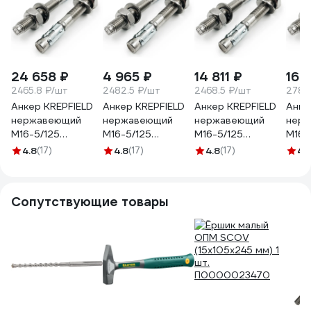
24 658 ₽
4 965 ₽
14 811 ₽
16 
2465.8 ₽/шт
2482.5 ₽/шт
2468.5 ₽/шт
2789
Анкер KREPFIELD
Анкер KREPFIELD
Анкер KREPFIELD
Анке
нержавеющий
нержавеющий
нержавеющий
нер
M16-5/125
M16-5/125
M16-5/125
M16-
распорный ART
распорный ART
распорный ART
расп
4.8
(17)
4.8
(17)
4.8
(17)
4.
9370 А4 10 шт. в
9370 А4 2 шт. в
9370 А4 6 шт. в
9370
упак.
упак.
упак.
упак.
9370А4АНКЕРM16-
9370А4АНКЕРM16-
9370А4АНКЕРM16-
9370
Сопутствующие товары
5/125-10
5/125-2
5/125-6
25/1