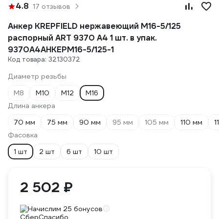
4.8
17 отзывов
Анкер KREPFIELD нержавеющий M16-5/125
распорный ART 9370 А4 1 шт. в упак.
9370А4АНКЕРM16-5/125-1
Код товара: 32130372
Диаметр резьбы
М8
М10
М12
М16
Длина анкера
70 мм
75 мм
90 мм
95 мм
105 мм
110 мм
1
Фасовка
1 шт
2 шт
6 шт
10 шт
2 502 ₽
Начислим 25 бонусов